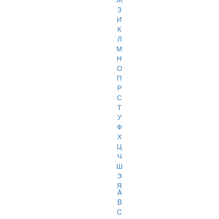
З
И
К
Л
М
Н
О
П
Р
С
Т
У
Ф
Х
Ц
Ч
Ш
Э
Я
A
B
C