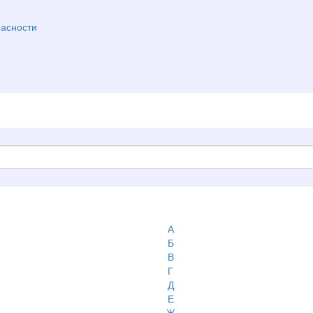
асности
А
Б
В
Г
Д
Е
Ж