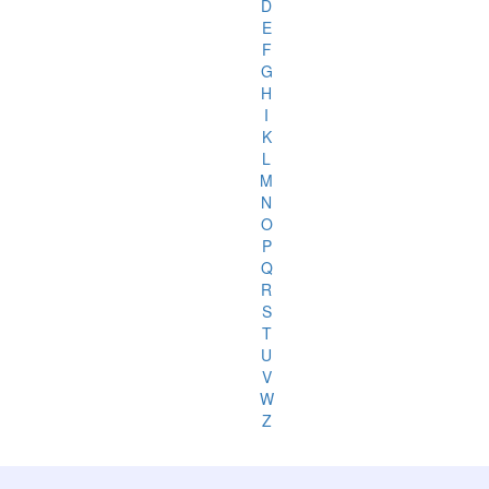
D
E
F
G
H
I
K
L
M
N
O
P
Q
R
S
T
U
V
W
Z