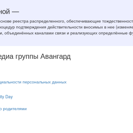
ной —
основе реестра распределенного, обеспечивающие тождественнос
цедур подтверждения действительности вносимых в нее (изменяемы
ики, объединённых каналами связи и реализующих определённые ф
Медиа группы Авангард
циальности персональных данных
ty Day
ко родителями