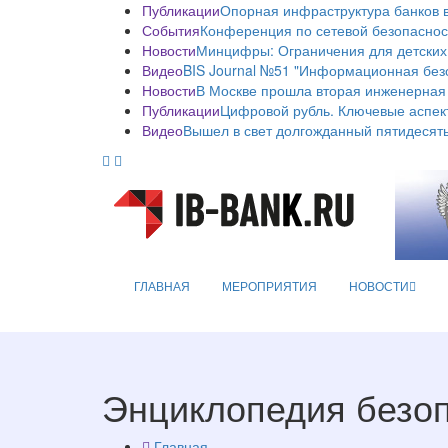
Публикации
Опорная инфраструктура банков в
События
Конференция по сетевой безопаснос
Новости
Минцифры: Ограничения для детских
Видео
BIS Journal №51 "Информационная без
Новости
В Москве прошла вторая инженерная
Публикации
Цифровой рубль. Ключевые аспек
Видео
Вышел в свет долгожданный пятидесяты
ГЛАВНАЯ
МЕРОПРИЯТИЯ
НОВОСТИ
Энциклопедия безо
Главная