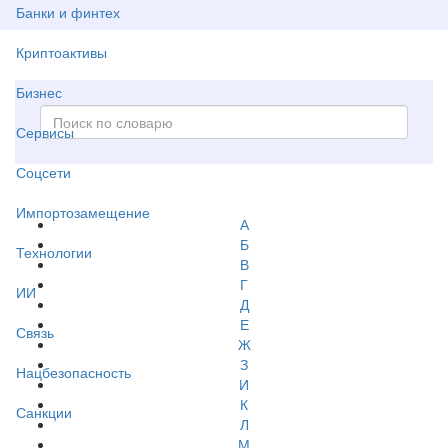
Банки и финтех
Криптоактивы
Бизнес
Сервисы
Соцсети
Импортозамещение
А
Б
Технологии
В
Г
ИИ
Д
Е
Связь
Ж
З
Нацбезопасность
И
К
Санкции
Л
М