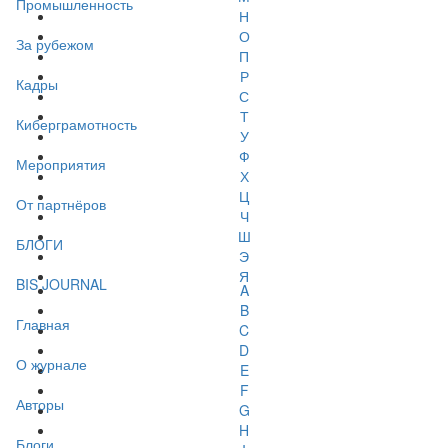
Промышленность
Н
О
За рубежом
П
Р
Кадры
С
Т
Киберграмотность
У
Ф
Мероприятия
Х
Ц
От партнёров
Ч
Ш
БЛОГИ
Э
Я
BIS JOURNAL
A
B
Главная
C
D
О журнале
E
F
Авторы
G
H
Блоги