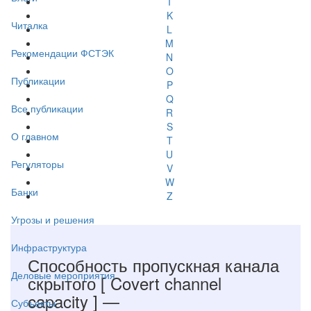
I
K
Читалка
L
M
Рекомендации ФСТЭК
N
O
Публикации
P
Q
Все публикации
R
S
О главном
T
U
Регуляторы
V
W
Банки
Z
Угрозы и решения
Инфраструктура
Способность пропускная канала
Деловые мероприятия
скрытого
[ Covert channel
capacity ]
—
Субъекты