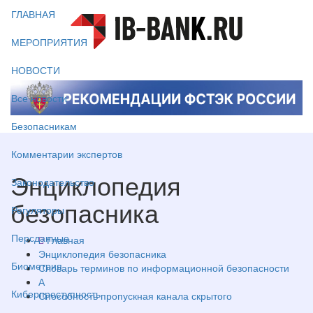
ГЛАВНАЯ
МЕРОПРИЯТИЯ
НОВОСТИ
Все новости
Безопасникам
Комментарии экспертов
Энциклопедия
Законодательство
безопасника
Регуляторы
Персданные
Главная
Энциклопедия безопасника
Биометрия
Словарь терминов по информационной безопасности
А
Киберпреступность
Способность пропускная канала скрытого