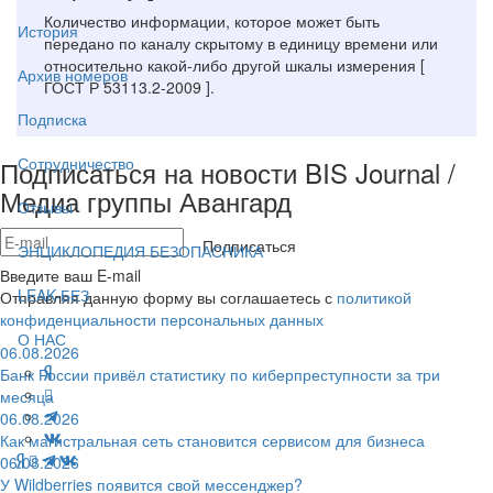
Количество информации, которое может быть
История
передано по каналу скрытому в единицу времени или
относительно какой-либо другой шкалы измерения [
Архив номеров
ГОСТ Р 53113.2-2009 ].
Подписка
Сотрудничество
Подписаться на новости BIS Journal /
Медиа группы Авангард
Отзывы
Подписаться
ЭНЦИКЛОПЕДИЯ БЕЗОПАСНИКА
Введите ваш E-mail
LEAK-БЕЗ
Отправляя данную форму вы соглашаетесь с
политикой
конфиденциальности персональных данных
О НАС
06.08.2026
Банк России привёл статистику по киберпреступности за три
месяца
06.08.2026
Как магистральная сеть становится сервисом для бизнеса
06.08.2026
У Wildberries появится свой мессенджер?