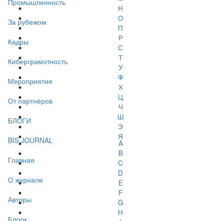
Промышленность
Н
О
За рубежом
П
Р
Кадры
С
Т
Киберграмотность
У
Ф
Мероприятия
Х
Ц
От партнёров
Ч
Ш
БЛОГИ
Э
Я
BIS JOURNAL
A
B
Главная
C
D
О журнале
E
F
Авторы
G
H
Блоги