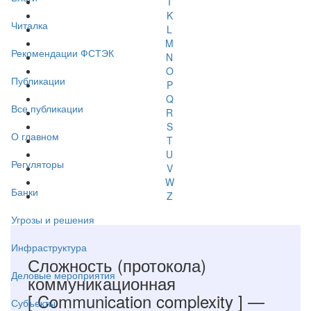
I
K
Читалка
L
M
Рекомендации ФСТЭК
N
O
Публикации
P
Q
Все публикации
R
S
О главном
T
U
Регуляторы
V
W
Банки
Z
Угрозы и решения
Инфраструктура
Сложность (протокола)
Деловые мероприятия
коммуникационная
[ Communication complexity ]
—
Субъекты