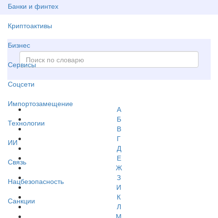
Банки и финтех
Криптоактивы
Бизнес
Сервисы
Соцсети
Импортозамещение
А
Б
Технологии
В
Г
ИИ
Д
Е
Связь
Ж
З
Нацбезопасность
И
К
Санкции
Л
М