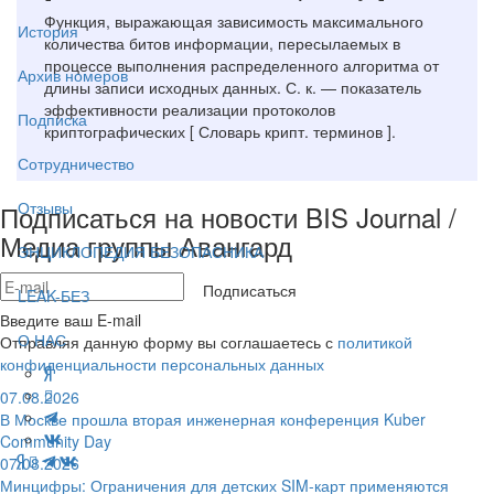
Функция, выражающая зависимость максимального
История
количества битов информации, пересылаемых в
процессе выполнения распределенного алгоритма от
Архив номеров
длины записи исходных данных. С. к. — показатель
эффективности реализации протоколов
Подписка
криптографических [ Словарь крипт. терминов ].
Сотрудничество
Отзывы
Подписаться на новости BIS Journal /
Медиа группы Авангард
ЭНЦИКЛОПЕДИЯ БЕЗОПАСНИКА
Подписаться
LEAK-БЕЗ
Введите ваш E-mail
О НАС
Отправляя данную форму вы соглашаетесь с
политикой
конфиденциальности персональных данных
07.08.2026
В Москве прошла вторая инженерная конференция Kuber
Community Day
07.08.2026
Минцифры: Ограничения для детских SIM-карт применяются