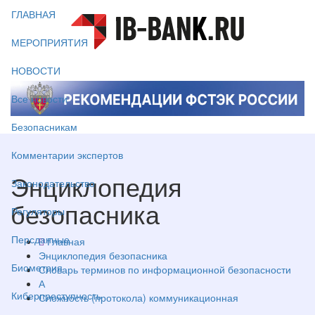
ГЛАВНАЯ
МЕРОПРИЯТИЯ
НОВОСТИ
Все новости
Безопасникам
Комментарии экспертов
Энциклопедия
Законодательство
безопасника
Регуляторы
Персданные
Главная
Энциклопедия безопасника
Биометрия
Словарь терминов по информационной безопасности
А
Киберпреступность
Сложность (протокола) коммуникационная