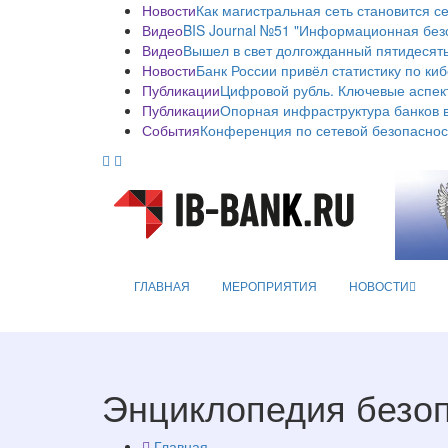
Новости
Как магистральная сеть становится с
Видео
BIS Journal №51 "Информационная без
Видео
Вышел в свет долгожданный пятидесяты
Новости
Банк России привёл статистику по ки
Публикации
Цифровой рубль. Ключевые аспек
Публикации
Опорная инфраструктура банков в
События
Конференция по сетевой безопаснос
ГЛАВНАЯ
МЕРОПРИЯТИЯ
НОВОСТИ
Энциклопедия безо
Главная