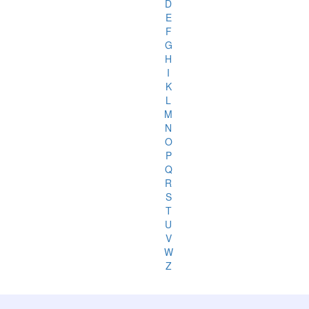
D
E
F
G
H
I
K
L
M
N
O
P
Q
R
S
T
U
V
W
Z