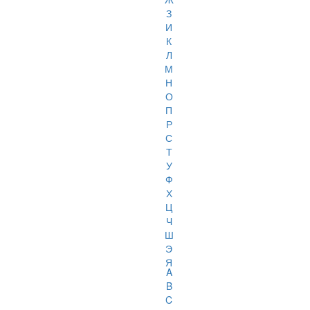
З
И
К
Л
М
Н
О
П
Р
С
Т
У
Ф
Х
Ц
Ч
Ш
Э
Я
A
B
C