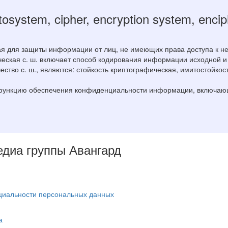
tosystem, cipher, encryption system, enci
ая для защиты информации от лиц, не имеющих права доступа к н
ская с. ш. включает способ кодирования информации исходной и
во с. ш., являются: стойкость криптографическая, имитостойкост
функцию обеспечения конфиденциальности информации, включающа
Медиа группы Авангард
циальности персональных данных
а