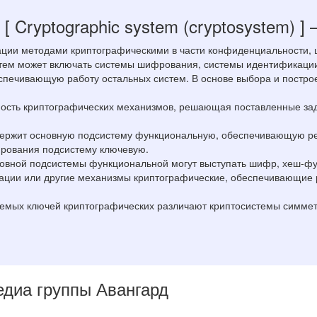
я
[ Cryptographic system (cryptosystem) ]
ции методами криптографическими в части конфиденциальности, 
истем может включать системы шифрования, системы идентификаци
спечивающую работу остальных систем. В основе выбора и построе
.
пность криптографических механизмов, решающая поставленные з
держит основную подсистему функциональную, обеспечивающую р
рования подсистему ключевую.
новной подсистемы функциональной могут выступать шифр, хеш-фу
ации или другие механизмы криптографические, обеспечивающие 
яемых ключей криптографических различают криптосистемы симме
Медиа группы Авангард