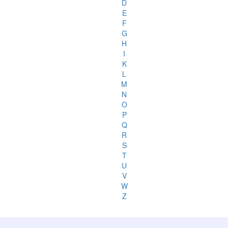
D
E
F
G
H
I
K
L
M
N
O
P
Q
R
S
T
U
V
W
Z