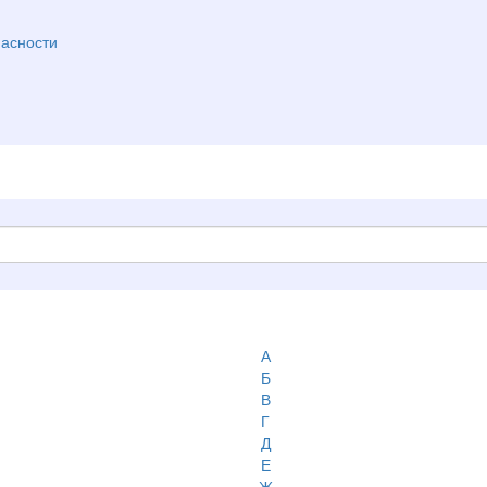
асности
А
Б
В
Г
Д
Е
Ж