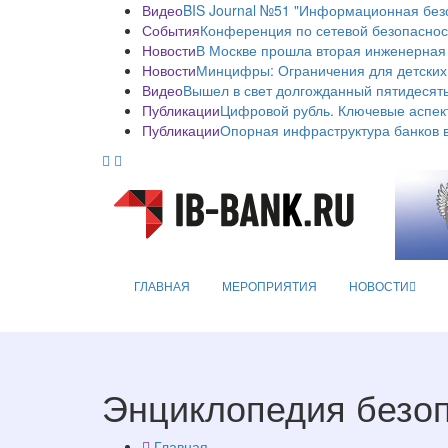
Видео
BIS Journal №51 "Информационная без
События
Конференция по сетевой безопаснос
Новости
В Москве прошла вторая инженерная
Новости
Минцифры: Ограничения для детских
Видео
Вышел в свет долгожданный пятидесяты
Публикации
Цифровой рубль. Ключевые аспек
Публикации
Опорная инфраструктура банков в
ГЛАВНАЯ
МЕРОПРИЯТИЯ
НОВОСТИ
Энциклопедия безо
Главная