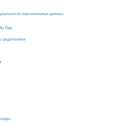
циальности персональных данных
ty Day
ко родителями
а
когда»