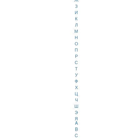
З
И
К
Л
М
Н
О
П
Р
С
Т
У
Ф
Х
Ц
Ч
Ш
Э
Я
A
B
C