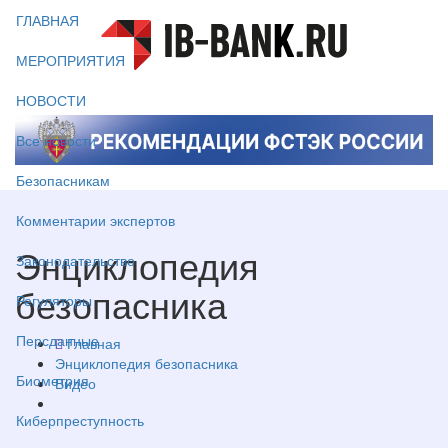
ГЛАВНАЯ
МЕРОПРИЯТИЯ
НОВОСТИ
Все новости
Безопасникам
Комментарии экспертов
Энциклопедия
Законодательство
безопасника
Регуляторы
Персданные
Главная
Энциклопедия безопасника
Биометрия
Видео
Киберпреступность