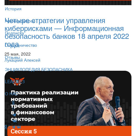
История
Четыре стратегии управления
Архив номеров
киберрисками — Информационная
Подписка
безопасность банков 18 апреля 2022
года
Сотрудничество
25 мая, 2022
Отзывы
Лукацкий Алексей
ЭНЦИКЛОПЕДИЯ БЕЗОПАСНИКА
LEAK-БЕЗ
О НАС