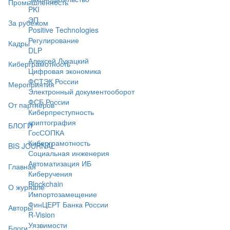
Промышленность
PKI
ЭП
За рубежом
Positive Technologies
Регулирование
Кадры
DLP
Алексей Лукацкий
Киберграмотность
Цифровая экономика
ФСТЭК России
Мероприятия
Электронный документооборот
ФСБ России
От партнёров
Киберпреступность
криптография
БЛОГИ
ГосСОПКА
Киберграмотность
BIS JOURNAL
Социальная инженерия
Автоматизация ИБ
Главная
Киберучения
Blockchain
О журнале
Импортозамещение
ФинЦЕРТ Банка России
Авторы
R-Vision
Уязвимости
Блоги