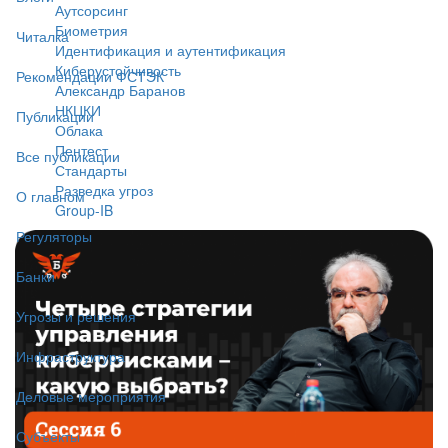
Аутсорсинг
Биометрия
Читалка
Идентификация и аутентификация
Киберустойчивость
Рекомендации ФСТЭК
Александр Баранов
НКЦКИ
Публикации
Облака
Пентест
Все публикации
Стандарты
Разведка угроз
О главном
Group-IB
Регуляторы
Банки
Угрозы и решения
Инфраструктура
Деловые мероприятия
Субъекты