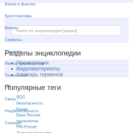
Банки и финтех
Криптоактивы
Бизнес
Сервисы
Разделы энциклопедии
Соцсети
Презентации
Импортозамещение
Видеоматериалы
Словарь терминов
Технологии
Популярные теги
ИИ
SOC
Связь
безопасность
Банки
Нацбезопасность
Банк России
технологии
Санкции
PKI-Forum
Законодательство