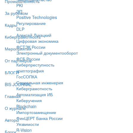
Промышленность
PKI
ЭП
За рубежом
Positive Technologies
Регулирование
Кадры
DLP
Алексей Лукацкий
Киберграмотность
Цифровая экономика
ФСТЭК России
Мероприятия
Электронный документооборот
ФСБ России
От партнёров
Киберпреступность
криптография
БЛОГИ
ГосСОПКА
Социальная инженерия
BIS JOURNAL
Киберграмотность
Автоматизация ИБ
Главная
Киберучения
Blockchain
О журнале
Импортозамещение
ФинЦЕРТ Банка России
Авторы
Уязвимости
R-Vision
Блоги