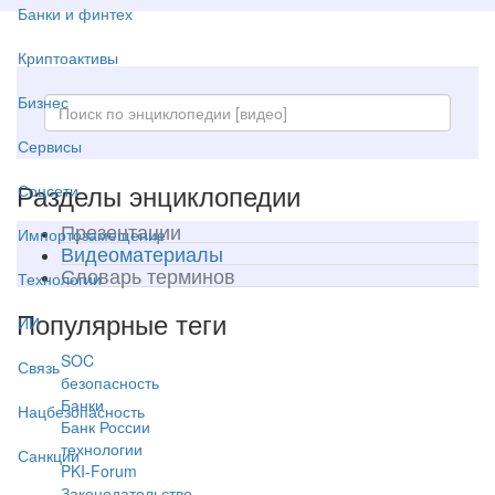
Банки и финтех
Криптоактивы
Бизнес
Сервисы
Разделы энциклопедии
Соцсети
Презентации
Импортозамещение
Видеоматериалы
Словарь терминов
Технологии
Популярные теги
ИИ
SOC
Связь
безопасность
Банки
Нацбезопасность
Банк России
технологии
Санкции
PKI-Forum
Законодательство