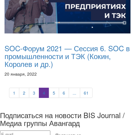
SOC-Форум 2021 — Сессия 6. SOC в
промышленности и ТЭК (Кокин,
Королев и др.)
20 января, 2022
1
2
3
4
5
6
...
61
Подписаться на новости BIS Journal /
Медиа группы Авангард
Подписаться