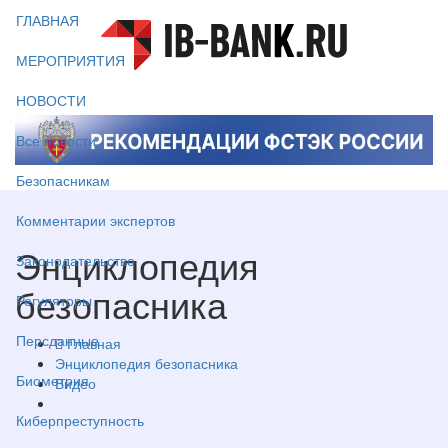
ГЛАВНАЯ
МЕРОПРИЯТИЯ
НОВОСТИ
Все новости
Безопасникам
Комментарии экспертов
Энциклопедия
Законодательство
безопасника
Регуляторы
Персданные
Главная
Энциклопедия безопасника
Биометрия
Видео
Киберпреступность