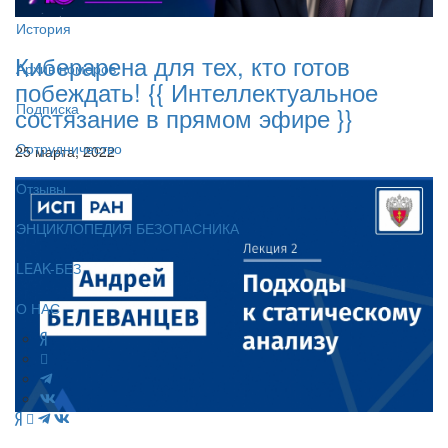
История
Киберарена для тех, кто готов
Архив номеров
побеждать! {{ Интеллектуальное
Подписка
состязание в прямом эфире }}
Сотрудничество
25 марта, 2022
Отзывы
ЭНЦИКЛОПЕДИЯ БЕЗОПАСНИКА
LEAK-БЕЗ
О НАС