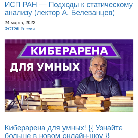
ИСП РАН — Подходы к статическому
анализу (лектор А. Белеванцев)
24 марта, 2022
ФСТЭК России
Киберарена для умных! {{ Узнайте
больше в новом онлайн-шоу }}