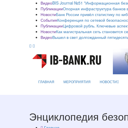
Видео
BIS Journal №51 "Информационная без
Публикации
Опорная инфраструктура банков в
Новости
Банк России привёл статистику по ки
События
Конференция по сетевой безопаснос
Публикации
Цифровой рубль. Ключевые аспек
Новости
Как магистральная сеть становится с
Видео
Вышел в свет долгожданный пятидесяты
ГЛАВНАЯ
МЕРОПРИЯТИЯ
НОВОСТИ
Энциклопедия безо
Главная