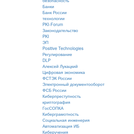
безопасность
Банки
Банк России
технологии
PKI-Forum
Законодательство
PKI
ЭП
Positive Technologies
Регулирование
DLP
Алексей Лукацкий
Цифровая экономика
ФСТЭК России
Электронный документооборот
ФСБ России
Киберпреступность
криптография
ГосСОПКА
Киберграмотность
Социальная инженерия
Автоматизация ИБ
Киберучения