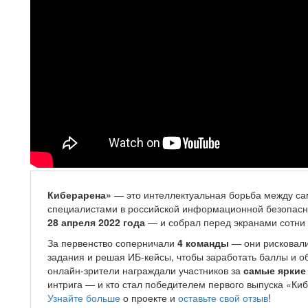
Киберарена»
— это интеллектуальная борьба между с
специалистами в российской информационной безопасн
28 апреля 2022 года
— и собрал перед экранами сотни 
За первенство соперничали
4 команды
— они рисковали
задания и решая ИБ-кейсы, чтобы заработать баллы и о
онлайн-зрители награждали участников за
самые яркие
интрига — и кто стал победителем первого выпуска «Ки
Узнайте больше
о проекте и
оставьте свой отзыв
!