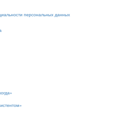
циальности персональных данных
а
когда»
систентом»