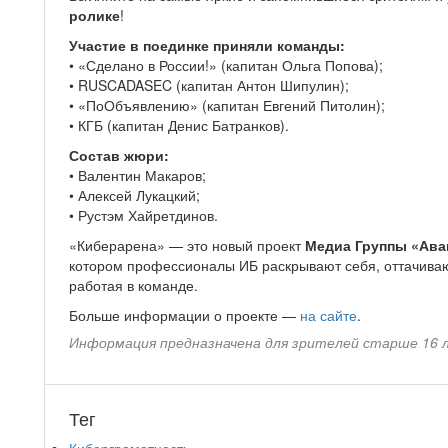
ролике
!
Участие в поединке приняли команды:
• «Сделано в России!» (капитан Ольга Попова);
• RUSCADASEC (капитан Антон Шипулин);
• «ПоОбъявлению» (капитан Евгений Питолин);
• КГБ (капитан Денис Батранков).
Состав жюри:
• Валентин Макаров;
• Алексей Лукацкий;
• Рустэм Хайретдинов.
«Киберарена» — это новый проект
Медиа Группы «Ава
котором профессионалы ИБ раскрывают себя, оттачиваю
работая в команде.
Больше информации о проекте —
на сайте
.
Информация предназначена для зрителей старше 16 
Тег