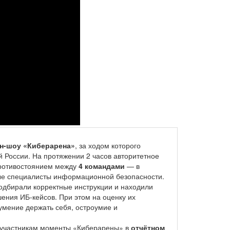
н-шоу «Киберарена»
, за ходом которого
й России. На протяжении 2 часов авторитетное
противостоянием между
4 командами
— в
ые специалисты информационной безопасности.
одбирали корректные инструкции и находили
ения ИБ-кейсов. При этом на оценку их
 умение держать себя, остроумие и
и участникам моменты «Киберарены» в
отчётном