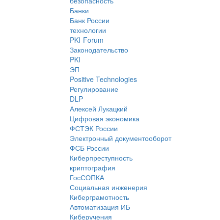
безопасность
Банки
Банк России
технологии
PKI-Forum
Законодательство
PKI
ЭП
Positive Technologies
Регулирование
DLP
Алексей Лукацкий
Цифровая экономика
ФСТЭК России
Электронный документооборот
ФСБ России
Киберпреступность
криптография
ГосСОПКА
Социальная инженерия
Киберграмотность
Автоматизация ИБ
Киберучения