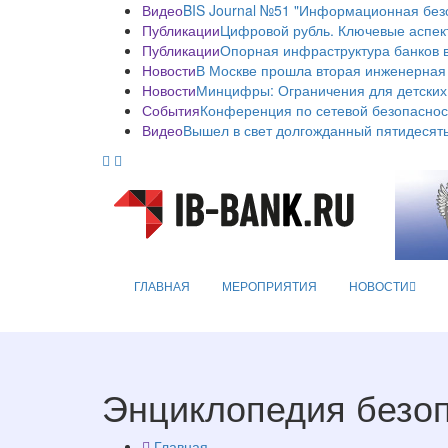
Видео
BIS Journal №51 "Информационная без
Публикации
Цифровой рубль. Ключевые аспек
Публикации
Опорная инфраструктура банков в
Новости
В Москве прошла вторая инженерная
Новости
Минцифры: Ограничения для детских
События
Конференция по сетевой безопаснос
Видео
Вышел в свет долгожданный пятидесяты
ГЛАВНАЯ
МЕРОПРИЯТИЯ
НОВОСТИ
Энциклопедия безо
Главная