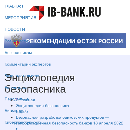
ГЛАВНАЯ
МЕРОПРИЯТИЯ
НОВОСТИ
Все новости
Безопасникам
Комментарии экспертов
Энциклопедия
Законодательство
безопасника
Регуляторы
Персданные
Главная
Энциклопедия безопасника
Биометрия
Видео
Безопасная разработка банковских продуктов —
Киберпреступность
Информационная безопасность банков 18 апреля 2022
г.