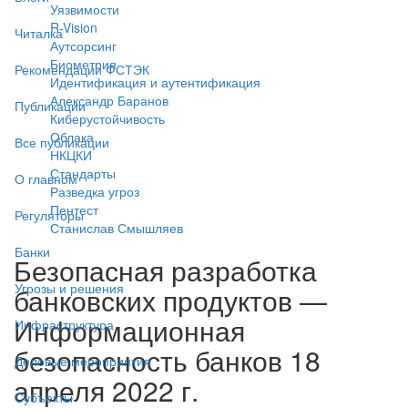
Уязвимости
R-Vision
Читалка
Аутсорсинг
Биометрия
Рекомендации ФСТЭК
Идентификация и аутентификация
Александр Баранов
Публикации
Киберустойчивость
Облака
Все публикации
НКЦКИ
Стандарты
О главном
Разведка угроз
Пентест
Регуляторы
Станислав Смышляев
Банки
Безопасная разработка
Угрозы и решения
банковских продуктов —
Информационная
Инфраструктура
безопасность банков 18
Деловые мероприятия
апреля 2022 г.
Субъекты