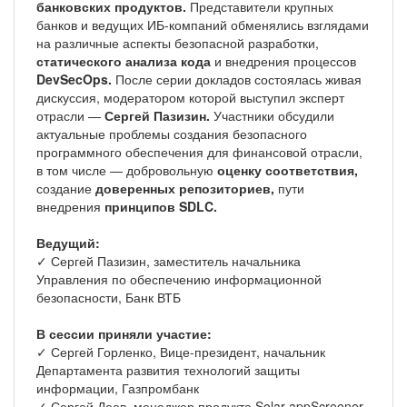
банковских продуктов.
Представители крупных
банков и ведущих ИБ-компаний обменялись взглядами
на различные аспекты безопасной разработки,
статического анализа кода
и внедрения процессов
DevSecOps.
После серии докладов состоялась живая
дискуссия, модератором которой выступил эксперт
отрасли —
Сергей Пазизин.
Участники обсудили
актуальные проблемы создания безопасного
программного обеспечения для финансовой отрасли,
в том числе — добровольную
оценку соответствия,
создание
доверенных репозиториев,
пути
внедрения
принципов SDLC.
Ведущий:
✓ Сергей Пазизин, заместитель начальника
Управления по обеспечению информационной
безопасности, Банк ВТБ
В сессии приняли участие:
✓ Сергей Горленко, Вице-президент, начальник
Департамента развития технологий защиты
информации, Газпромбанк
✓ Сергей Деев, менеджер продукта Solar appScreener,