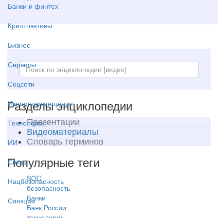
Банки и финтех
Криптоактивы
Бизнес
Сервисы
Соцсети
Разделы энциклопедии
Импортозамещение
Презентации
Технологии
Видеоматериалы
Словарь терминов
ИИ
Популярные теги
Связь
SOC
Нацбезопасность
безопасность
Банки
Санкции
Банк России
технологии