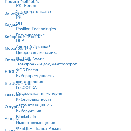
Промышленность
PKI-Forum
Законодательство
За рубежом
PKI
ЭП
Кадры
Positive Technologies
Регулирование
Киберграмотность
DLP
Алексей Лукацкий
Мероприятия
Цифровая экономика
ФСТЭК России
От партнёров
Электронный документооборот
ФСБ России
БЛОГИ
Киберпреступность
криптография
BIS JOURNAL
ГосСОПКА
Социальная инженерия
Главная
Киберграмотность
Автоматизация ИБ
О журнале
Киберучения
Blockchain
Авторы
Импортозамещение
ФинЦЕРТ Банка России
Блоги