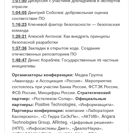
1:01:50
Дискуссия с участием докладчиков и экспертов
отрасли
1:04:05
Дмитрий Соболев: добровольная оценка
соответствия ПО
1:16:23
Ключевой фактор безопасности — безопасная
команда
1:26:21
Алексей Антонов: Как внедрять принципы
безопасной разработки
1:37:36
Закладки в открытом коде. Создание
отечественных репозиториев ПО
1:48:47
Денис Кораблёв: Государственные vs частные
инициативы
Организаторы конференции:
Медиа Группа
«Авангард» и Ассоциация «Россия». Мероприятие
состоялось при участии Банка России, ФСТЭК России,
ФСБ России, Минцифры России.
Стратегический
партнер:
«Ростелеком-Солар».
Официальные
партнеры:
Positive Technologies, «Информзащита».
Партнеры конференции:
компании «Лаборатория
Касперского», «С-Терра СиЭсПи», «АКТИВ», Angara
Technologies Group, ARinteg, «Цифровые решения»
(НПП), «Инфосистемы Джет», «ДиалогНаука»,