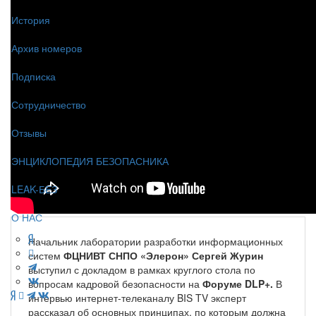
История
Архив номеров
Подписка
Сотрудничество
Отзывы
ЭНЦИКЛОПЕДИЯ БЕЗОПАСНИКА
LEAK-БЕЗ
О НАС
Начальник лаборатории разработки информационных
систем
ФЦНИВТ СНПО «Элерон» Сергей Журин
выступил с докладом в рамках круглого стола по
вопросам кадровой безопасности на
Форуме DLP+.
В
интервью интернет-телеканалу BIS TV эксперт
рассказал об основных принципах, по которым должна