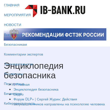
ГЛАВНАЯ
МЕРОПРИЯТИЯ
НОВОСТИ
Все новости
Безопасникам
Комментарии экспертов
Энциклопедия
Законодательство
безопасника
Регуляторы
Персданные
Главная
Энциклопедия безопасника
Биометрия
Видео
Форум DLP+ | Сергей Журин: Действия
Киберпреступность
злоумышленников направлены на психологию человека