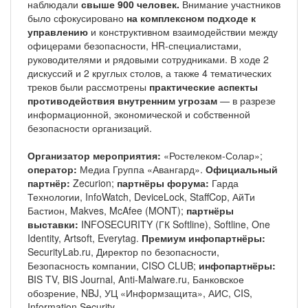
наблюдали
свыше 900 человек.
Внимание участников
было сфокусировано
на комплексном подходе к
управлению
и конструктивном взаимодействии между
офицерами безопасности, HR-специалистами,
руководителями и рядовыми сотрудниками. В ходе 2
дискуссий и 2 круглых столов, а также 4 тематических
треков были рассмотрены
практические аспекты
противодействия внутренним угрозам
— в разрезе
информационной, экономической и собственной
безопасности организаций.
Организатор мероприятия:
«Ростелеком-Солар»;
оператор:
Медиа Группа «Авангард».
Официальный
партнёр:
Zecurion;
партнёры форума:
Гарда
Технологии, InfoWatch, DeviceLock, StaffCop, АйТи
Бастион, Makves, McAfee (MONT);
партнёры
выставки:
INFOSECURITY (ГК Softline), Softline, One
Identity, Artsoft, Everytag.
Премиум инфопартнёры:
SecurityLab.ru, Директор по безопасности,
Безопасность компании, CISO CLUB;
инфопартнёры:
BIS TV, BIS Journal, Anti-Malware.ru, Банковское
обозрение, NBJ, УЦ «Информзащита», АИС, CIS,
Information Security