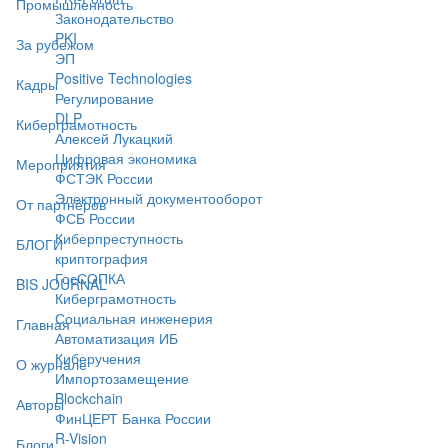
Промышленность
Законодательство
PKI
За рубежом
ЭП
Positive Technologies
Кадры
Регулирование
DLP
Киберграмотность
Алексей Лукацкий
Цифровая экономика
Мероприятия
ФСТЭК России
Электронный документооборот
От партнёров
ФСБ России
Киберпреступность
БЛОГИ
криптография
ГосСОПКА
BIS JOURNAL
Киберграмотность
Социальная инженерия
Главная
Автоматизация ИБ
Киберучения
О журнале
Импортозамещение
Blockchain
Авторы
ФинЦЕРТ Банка России
R-Vision
Блоги