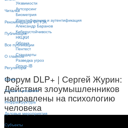
Уязвимости
Аутсорсинг
Читалка
Биометрия
Идентификация и аутентификация
Рекомендации ФСТЭК
Александр Баранов
Киберустойчивость
Публикации
НКЦКИ
Облака
Все публикации
Пентест
Стандарты
О главном
Разведка угроз
Group-IB
Регуляторы
Форум DLP+ | Сергей Журин:
Банки
Действия злоумышленников
Угрозы и решения
направлены на психологию
Инфраструктура
человека
Деловые мероприятия
Субъекты