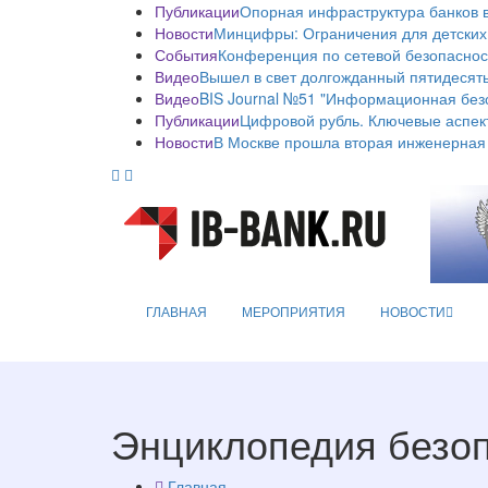
Публикации
Опорная инфраструктура банков в
Новости
Минцифры: Ограничения для детских
События
Конференция по сетевой безопаснос
Видео
Вышел в свет долгожданный пятидесяты
Видео
BIS Journal №51 "Информационная без
Публикации
Цифровой рубль. Ключевые аспек
Новости
В Москве прошла вторая инженерная
ГЛАВНАЯ
МЕРОПРИЯТИЯ
НОВОСТИ
Энциклопедия безо
Главная