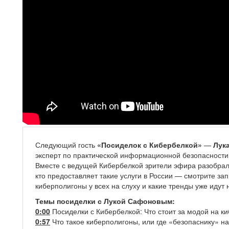
Следующий гость
«Посиделок с Кибербелкой»
—
Лук
эксперт по практической информационной безопасности 
Вместе с ведущей Кибербелкой зрители эфира разобрал
кто предоставляет такие услуги в России — смотрите за
киберполигоны у всех на слуху и какие тренды уже идут 
Темы посиделки с Лукой Сафоновым:
0:00
Посиделки с Кибербелкой: Что стоит за модой на к
0:57
Что такое киберполигоны, или где «безопаснику» н