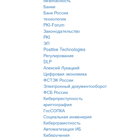
безопасность
Банки
Банк России
технологии
PKI-Forum
Законодательство
PKI
ЭП
Positive Technologies
Регулирование
DLP
Алексей Лукацкий
Цифровая экономика
ФСТЭК России
Электронный документооборот
ФСБ России
Киберпреступность
криптография
ГосСОПКА
Социальная инженерия
Киберграмотность
Автоматизация ИБ
Киберучения