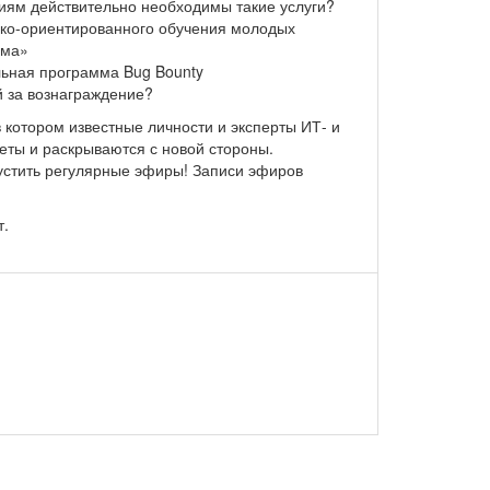
иям действительно необходимы такие услуги?
ико-ориентированного обучения молодых
ома»
льная программа Bug Bounty
й за вознаграждение?
в котором известные личности и эксперты ИТ- и
еты и раскрываются с новой стороны.
устить регулярные эфиры! Записи эфиров
т.