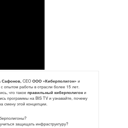
а Сафонов,
CEO
ООО «Киберполигон»
и
с опытом работы в отрасли более 15 лет.
ись, что такое
правильный киберполигон
и
пись программы на BIS TV и узнавайте, почему
на смену этой концепции.
иберполигоны?
аучиться защищать инфраструктуру?