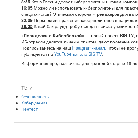
8:55
Кто в России делает киберполигоны и каким компан
16:05
Можно ли использовать киберполигоны для практ
специалистов? Этическая сторона «тренажёров для взл
22:09
Перспективы развития киберполигонов и национа
29:35
Какой бэкграунд требуется для поиска уязвимосте
«Посиделки с Кибербелкой»
— новый проект
BIS TV
, 
ИБ-отрасли делятся личным опытом, дают полезные сов
Подписывайтесь на наш
Instagram-канал,
чтобы не проп
публикуются на
YouTube-канале BIS TV
.
Информация предназначена для зрителей старше 16 ле
Теги
безопасность
Киберучения
Пентест