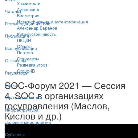
Уязвимости
Аутсорсинг
Читалка
Биометрия
Идентификация и аутентификация
Рекомендации ФСТЭК
Александр Баранов
Киберустойчивость
Публикации
НКЦКИ
Облака
Все публикации
Пентест
Стандарты
О главном
Разведка угроз
Group-IB
Регуляторы
SOC-Форум 2021 — Сессия
Банки
4. SOC в организациях
Угрозы и решения
госуправления (Маслов,
Инфраструктура
Кислов и др.)
Деловые мероприятия
Субъекты