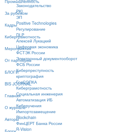
Промышленность
Законодательство
PKI
За рубежом
ЭП
Positive Technologies
Кадры
Регулирование
DLP
Киберграмотность
Алексей Лукацкий
Цифровая экономика
Мероприятия
ФСТЭК России
Электронный документооборот
От партнёров
ФСБ России
Киберпреступность
БЛОГИ
криптография
ГосСОПКА
BIS JOURNAL
Киберграмотность
Социальная инженерия
Главная
Автоматизация ИБ
Киберучения
О журнале
Импортозамещение
Blockchain
Авторы
ФинЦЕРТ Банка России
R-Vision
Блоги