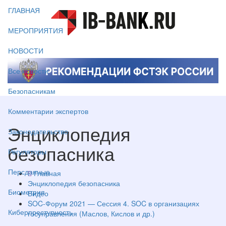
ГЛАВНАЯ
МЕРОПРИЯТИЯ
НОВОСТИ
Все новости
Безопасникам
Комментарии экспертов
Энциклопедия
Законодательство
безопасника
Регуляторы
Персданные
Главная
Энциклопедия безопасника
Биометрия
Видео
SOC-Форум 2021 — Сессия 4. SOC в организациях
Киберпреступность
госуправления (Маслов, Кислов и др.)