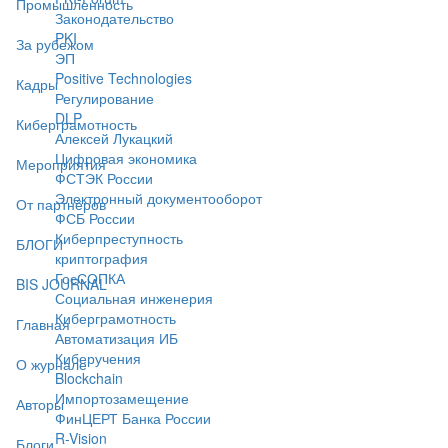
Промышленность
Законодательство
PKI
За рубежом
ЭП
Positive Technologies
Кадры
Регулирование
DLP
Киберграмотность
Алексей Лукацкий
Цифровая экономика
Мероприятия
ФСТЭК России
Электронный документооборот
От партнёров
ФСБ России
Киберпреступность
БЛОГИ
криптография
ГосСОПКА
BIS JOURNAL
Социальная инженерия
Киберграмотность
Главная
Автоматизация ИБ
Киберучения
О журнале
Blockchain
Импортозамещение
Авторы
ФинЦЕРТ Банка России
R-Vision
Блоги