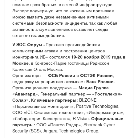
помогает разобраться в сетевой инфраструктуре.
Эксперт подчеркнул, что по косвенным признакам
можно выявить даже незамеченные активными
системами безопасности инциденты, так как любая
активность злоумышленников оставляет следы
сетевого взаимодействия.
V SOC-Форум
«Практика противодействия
компьютерным атакам и построения центров
мониторинга ИБ» состоялся
19-20 ноября 2019 года в
Москве
, в Конгресс-Парке гостиницы Рэдиссон
Коллекшн Отель Москва.
Организаторы —
ФСБ России
и
ФСТЭК России
,
поддержку мероприятию оказывает
Банк России
.
Организационная поддержка —
Медиа Группа
«Авангард».
Генеральный партнёр —
«Ростелеком-
Солар».
Ключевые партнеры:
BI.ZONE,
«Перспективный мониторинг», Positive Technologies,
ООО «ICL Системные технологии», «Информзащита»,
«Лаборатория Касперского», R-Vision.
Официальные
партнеры:
ООО «Пангео Радар», Sberbank Cyber
Security (SCS), Angara Technologies Group.