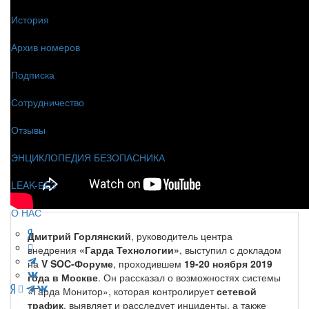
История
Архив номеров
Подписка
Сотрудничество
Отзывы
ЭНЦИКЛОПЕДИЯ БЕЗОПАСНИКА
LEAK-БЕЗ
О НАС
Дмитрий Горлянский
, руководитель центра
внедрения
«Гарда Технологии»
, выступил с докладом
на
V SOC-Форуме
, проходившем
19-20 ноября 2019
года в Москве
. Он рассказал о возможностях системы
«Гарда Монитор», которая контролирует
сетевой
трафик
, выявляет и расследует инциденты, а также