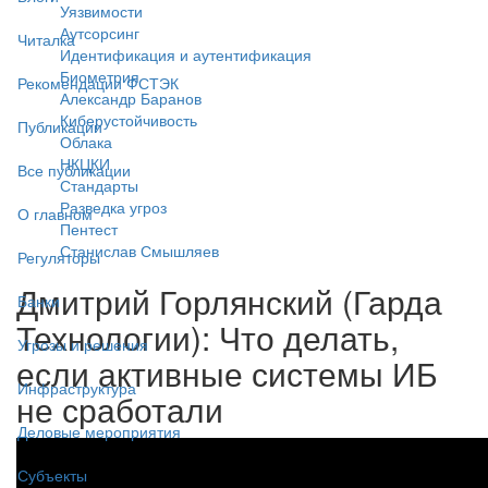
Уязвимости
Аутсорсинг
Читалка
Идентификация и аутентификация
Биометрия
Рекомендации ФСТЭК
Александр Баранов
Киберустойчивость
Публикации
Облака
НКЦКИ
Все публикации
Стандарты
Разведка угроз
О главном
Пентест
Станислав Смышляев
Регуляторы
Дмитрий Горлянский (Гарда
Банки
Технологии): Что делать,
Угрозы и решения
если активные системы ИБ
Инфраструктура
не сработали
Деловые мероприятия
Субъекты