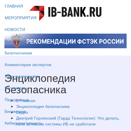
ГЛАВНАЯ
МЕРОПРИЯТИЯ
НОВОСТИ
Все новости
Безопасникам
Комментарии экспертов
Энциклопедия
Законодательство
безопасника
Регуляторы
Персданные
Главная
Энциклопедия безопасника
Биометрия
Видео
Дмитрий Горлянский (Гарда Технологии): Что делать,
Киберпреступность
если активные системы ИБ не сработали