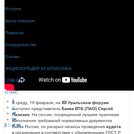
История
Архив номеров
Подписка
Сотрудничество
Отзывы
ЭНЦИКЛОПЕДИЯ БЕЗОПАСНИКА
LEAK-БЕЗ
О НАС
В среду, 19 февраля, на
XII Уральском форуме
выступил представитель
Банка ВТБ (ПАО) Сергей
Пазизин
. На сессии, посвященной лучшим практикам
выполнения требований нормативных документов
Банка России, он раскрыл нюансы проведения
аудита
в организации в соответствии с обновленными ГОСТ Р