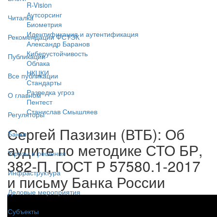
R-Vision
Аутсорсинг
Читалка
Биометрия
Идентификация и аутентификация
Рекомендации ФСТЭК
Александр Баранов
Киберустойчивость
Публикации
Облака
НКЦКИ
Все публикации
Стандарты
Разведка угроз
О главном
Пентест
Станислав Смышляев
Регуляторы
Сергей Пазизин (ВТБ): Об
Банки
аудите по методике СТО БР,
Угрозы и решения
382-П, ГОСТ Р 57580.1-2017
Инфраструктура
и письму Банка России
Деловые мероприятия
Субъекты