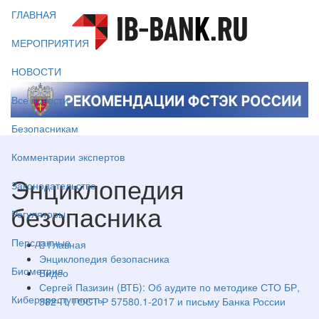
ГЛАВНАЯ
МЕРОПРИЯТИЯ
НОВОСТИ
Все новости
Безопасникам
Комментарии экспертов
Энциклопедия
Законодательство
безопасника
Регуляторы
Персданные
Главная
Энциклопедия безопасника
Биометрия
Видео
Сергей Пазизин (ВТБ): Об аудите по методике СТО БР,
Киберпреступность
382-П, ГОСТ Р 57580.1-2017 и письму Банка России