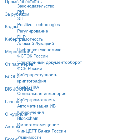
Промышленность
Законодательство
PKI
За рубежом
ЭП
Positive Technologies
Кадры
Регулирование
DLP
Киберграмотность
Алексей Лукацкий
Цифровая экономика
Мероприятия
ФСТЭК России
Электронный документооборот
От партнёров
ФСБ России
Киберпреступность
БЛОГИ
криптография
ГосСОПКА
BIS JOURNAL
Социальная инженерия
Киберграмотность
Главная
Автоматизация ИБ
Киберучения
О журнале
Blockchain
Импортозамещение
Авторы
ФинЦЕРТ Банка России
Уязвимости
Блоги