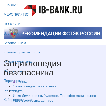
ГЛАВНАЯ
МЕРОПРИЯТИЯ
НОВОСТИ
Все новости
Безопасникам
Комментарии экспертов
Энциклопедия
Законодательство
безопасника
Регуляторы
Персданные
Главная
Энциклопедия безопасника
Биометрия
Видео
Илия Димитров (омбудсмен): Трансформация рынка
Киберпреступность
удостоверяющих центров