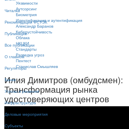
Уязвимости
Аутсорсинг
Читалка
Биометрия
Идентификация и аутентификация
Рекомендации ФСТЭК
Александр Баранов
Киберустойчивость
Публикации
Облака
НКЦКИ
Все публикации
Стандарты
Разведка угроз
О главном
Пентест
Станислав Смышляев
Регуляторы
Илия Димитров (омбудсмен):
Банки
Трансформация рынка
Угрозы и решения
удостоверяющих центров
Инфраструктура
Деловые мероприятия
Субъекты