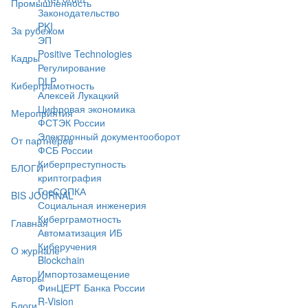
Промышленность
Законодательство
PKI
За рубежом
ЭП
Positive Technologies
Кадры
Регулирование
DLP
Киберграмотность
Алексей Лукацкий
Цифровая экономика
Мероприятия
ФСТЭК России
Электронный документооборот
От партнёров
ФСБ России
Киберпреступность
БЛОГИ
криптография
ГосСОПКА
BIS JOURNAL
Социальная инженерия
Киберграмотность
Главная
Автоматизация ИБ
Киберучения
О журнале
Blockchain
Импортозамещение
Авторы
ФинЦЕРТ Банка России
R-Vision
Блоги