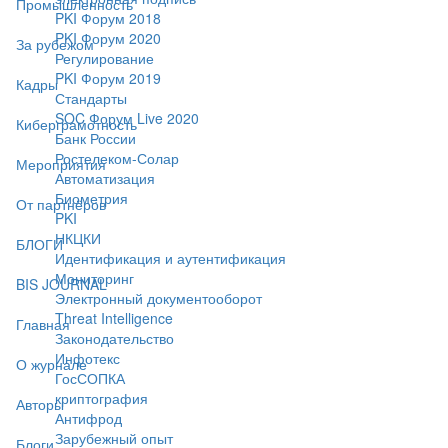
Промышленность
PKI Форум 2018
PKI Форум 2020
За рубежом
Регулирование
PKI Форум 2019
Кадры
Стандарты
SOC Форум Live 2020
Киберграмотность
Банк России
Ростелеком-Солар
Мероприятия
Автоматизация
Биометрия
От партнёров
PKI
НКЦКИ
БЛОГИ
Идентификация и аутентификация
Мониторинг
BIS JOURNAL
Электронный документооборот
Threat Intelligence
Главная
Законодательство
Инфотекс
О журнале
ГосСОПКА
криптография
Авторы
Антифрод
Зарубежный опыт
Блоги