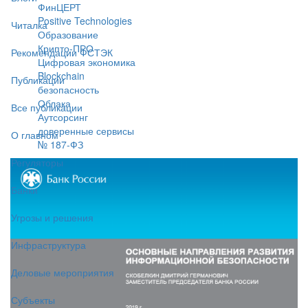
ФинЦЕРТ
Positive Technologies
Читалка
Образование
Крипто-ПРО
Рекомендации ФСТЭК
Цифровая экономика
Blockchain
Публикации
безопасность
Облака
Все публикации
Аутсорсинг
доверенные сервисы
О главном
№ 187-ФЗ
Регуляторы
Банки
Угрозы и решения
Инфраструктура
Деловые мероприятия
Субъекты