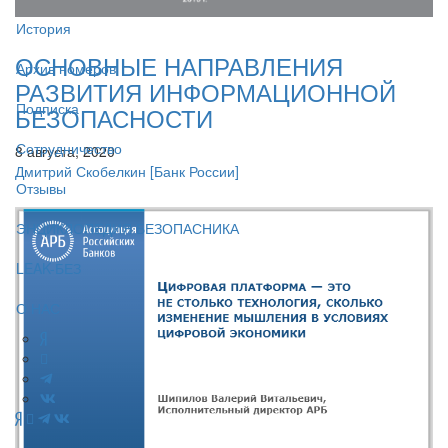
История
ОСНОВНЫЕ НАПРАВЛЕНИЯ
Архив номеров
РАЗВИТИЯ ИНФОРМАЦИОННОЙ
Подписка
БЕЗОПАСНОСТИ
Сотрудничество
8 августа, 2020
Дмитрий Скобелкин
[Банк России]
Отзывы
ЭНЦИКЛОПЕДИЯ БЕЗОПАСНИКА
LEAK-БЕЗ
О НАС