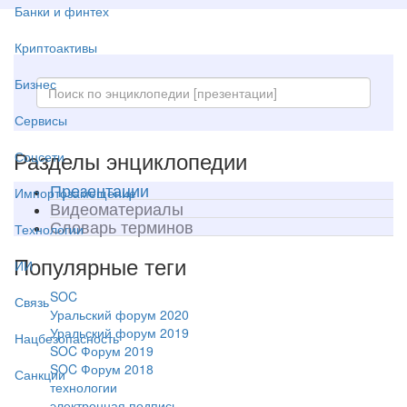
Банки и финтех
Криптоактивы
Бизнес
Сервисы
Разделы энциклопедии
Соцсети
Презентации
Импортозамещение
Видеоматериалы
Словарь терминов
Технологии
Популярные теги
ИИ
SOC
Связь
Уральский форум 2020
Уральский форум 2019
Нацбезопасность
SOC Форум 2019
SOC Форум 2018
Санкции
технологии
электронная подпись