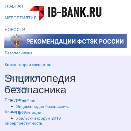
ГЛАВНАЯ
МЕРОПРИЯТИЯ
НОВОСТИ
Все новости
Безопасникам
Комментарии экспертов
Энциклопедия
Законодательство
безопасника
Регуляторы
Персданные
Главная
Энциклопедия безопасника
Биометрия
Презентации
Уральский форум 2019
Киберпреступность