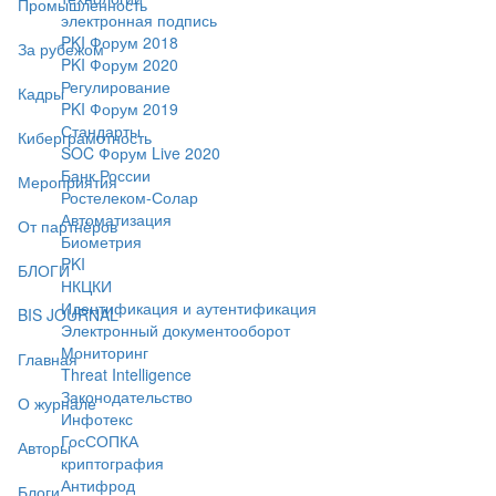
Промышленность
электронная подпись
PKI Форум 2018
За рубежом
PKI Форум 2020
Регулирование
Кадры
PKI Форум 2019
Стандарты
Киберграмотность
SOC Форум Live 2020
Банк России
Мероприятия
Ростелеком-Солар
Автоматизация
От партнёров
Биометрия
PKI
БЛОГИ
НКЦКИ
Идентификация и аутентификация
BIS JOURNAL
Электронный документооборот
Мониторинг
Главная
Threat Intelligence
Законодательство
О журнале
Инфотекс
ГосСОПКА
Авторы
криптография
Антифрод
Блоги