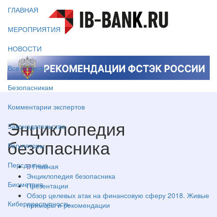
ГЛАВНАЯ
МЕРОПРИЯТИЯ
НОВОСТИ
Все новости
Безопасникам
Комментарии экспертов
Энциклопедия
Законодательство
безопасника
Регуляторы
Персданные
Главная
Энциклопедия безопасника
Биометрия
Презентации
Обзор целевых атак на финансовую сферу 2018. Живые
Киберпреступность
примеры и рекомендации