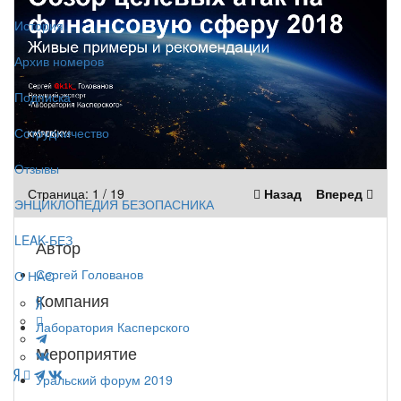
История
Архив номеров
Подписка
Сотрудничество
Отзывы
Страница:
1
/
19
Назад
Вперед
ЭНЦИКЛОПЕДИЯ БЕЗОПАСНИКА
LEAK-БЕЗ
Автор
Сергей Голованов
О НАС
Компания
Лаборатория Касперского
Мероприятие
Уральский форум 2019