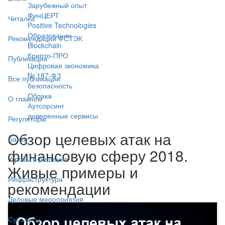
Зарубежный опыт
ФинЦЕРТ
Читалка
Positive Technologies
Образование
Рекомендации ФСТЭК
Blockchain
Крипто-ПРО
Публикации
Цифровая экономика
№ 187-ФЗ
Все публикации
безопасность
Облака
О главном
Аутсорсинг
доверенные сервисы
Регуляторы
Обзор целевых атак на
Банки
финансовую сферу 2018.
Угрозы и решения
Живые примеры и
Инфраструктура
рекомендации
Деловые мероприятия
Субъекты