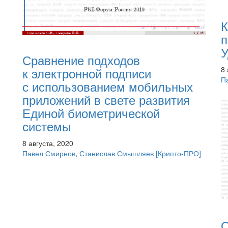
К
п
У
Сравнение подходов
8 
к электронной подписи
П
с использованием мобильных
приложений в свете развития
Единой биометрической
системы
8 августа, 2020
Павел Смирнов
,
Станислав Смышляев
[Крипто-ПРО]
О