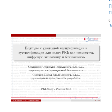
п
п
8 
П