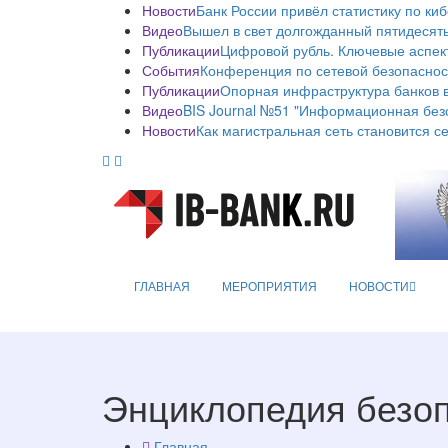
Новости
Банк России привёл статистику по ки
Видео
Вышел в свет долгожданный пятидесяты
Публикации
Цифровой рубль. Ключевые аспек
События
Конференция по сетевой безопаснос
Публикации
Опорная инфраструктура банков в
Видео
BIS Journal №51 "Информационная без
Новости
Как магистральная сеть становится с
ГЛАВНАЯ
МЕРОПРИЯТИЯ
НОВОСТИ
Энциклопедия безо
Главная