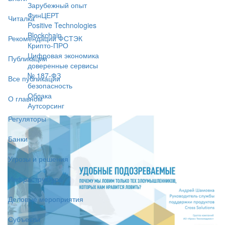
Зарубежный опыт
ФинЦЕРТ
Читалка
Positive Technologies
Blockchain
Рекомендации ФСТЭК
Крипто-ПРО
Цифровая экономика
Публикации
доверенные сервисы
№ 187-ФЗ
Все публикации
безопасность
Облака
О главном
Аутсорсинг
Регуляторы
Банки
Угрозы и решения
Инфраструктура
Деловые мероприятия
Субъекты