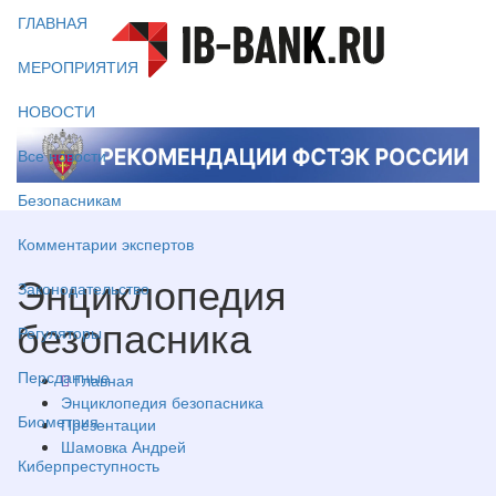
ГЛАВНАЯ
МЕРОПРИЯТИЯ
НОВОСТИ
Все новости
Безопасникам
Комментарии экспертов
Энциклопедия
Законодательство
безопасника
Регуляторы
Персданные
Главная
Энциклопедия безопасника
Биометрия
Презентации
Шамовка Андрей
Киберпреступность