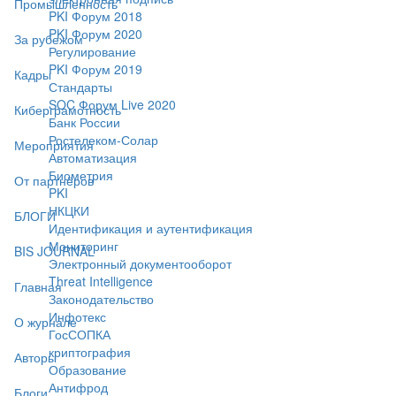
Промышленность
PKI Форум 2018
PKI Форум 2020
За рубежом
Регулирование
PKI Форум 2019
Кадры
Стандарты
SOC Форум Live 2020
Киберграмотность
Банк России
Ростелеком-Солар
Мероприятия
Автоматизация
Биометрия
От партнёров
PKI
НКЦКИ
БЛОГИ
Идентификация и аутентификация
Мониторинг
BIS JOURNAL
Электронный документооборот
Threat Intelligence
Главная
Законодательство
Инфотекс
О журнале
ГосСОПКА
криптография
Авторы
Образование
Антифрод
Блоги