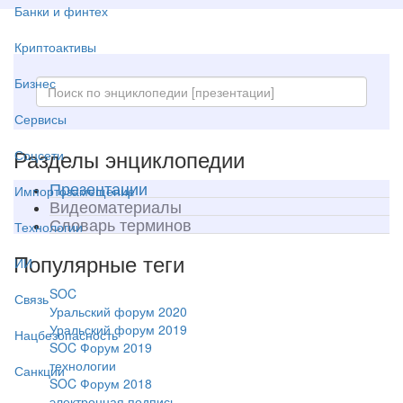
Банки и финтех
Криптоактивы
Бизнес
Сервисы
Разделы энциклопедии
Соцсети
Презентации
Импортозамещение
Видеоматериалы
Словарь терминов
Технологии
Популярные теги
ИИ
SOC
Связь
Уральский форум 2020
Уральский форум 2019
Нацбезопасность
SOC Форум 2019
технологии
Санкции
SOC Форум 2018
электронная подпись