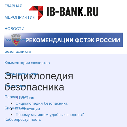
ГЛАВНАЯ
МЕРОПРИЯТИЯ
НОВОСТИ
Все новости
Безопасникам
Комментарии экспертов
Энциклопедия
Законодательство
безопасника
Регуляторы
Персданные
Главная
Энциклопедия безопасника
Биометрия
Презентации
Почему мы ищем удобных злодеев?
Киберпреступность