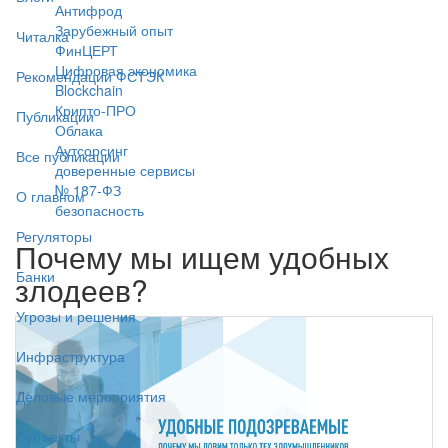
Антифрод
Зарубежный опыт
Читалка
ФинЦЕРТ
Цифровая экономика
Рекомендации ФСТЭК
Blockchain
Крипто-ПРО
Публикации
Облака
Аутсорсинг
Все публикации
доверенные сервисы
№ 187-ФЗ
О главном
безопасность
Регуляторы
Почему мы ищем удобных
Банки
злодеев?
Угрозы и решения
Инфраструктура
Деловые мероприятия
Субъекты