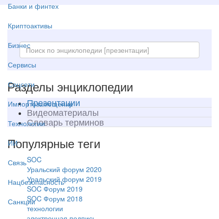
Банки и финтех
Криптоактивы
Бизнес
Сервисы
Разделы энциклопедии
Соцсети
Презентации
Импортозамещение
Видеоматериалы
Словарь терминов
Технологии
Популярные теги
ИИ
SOC
Связь
Уральский форум 2020
Уральский форум 2019
Нацбезопасность
SOC Форум 2019
SOC Форум 2018
Санкции
технологии
электронная подпись