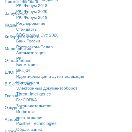
Промышленность
PKI Форум 2018
PKI Форум 2020
За рубежом
PKI Форум 2019
Регулирование
Кадры
Стандарты
SOC Форум Live 2020
Киберграмотность
Банк России
Ростелеком-Солар
Мероприятия
Автоматизация
PKI
От партнёров
Биометрия
НКЦКИ
БЛОГИ
Идентификация и аутентификация
Мониторинг
BIS JOURNAL
Электронный документооборот
Threat Intelligence
Главная
ГосСОПКА
Законодательство
О журнале
Инфотекс
криптография
Авторы
Positive Technologies
Образование
Блоги