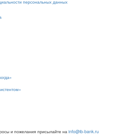
циальности персональных данных
а
когда»
систентом»
росы и пожелания присылайте на
info@ib-bank.ru