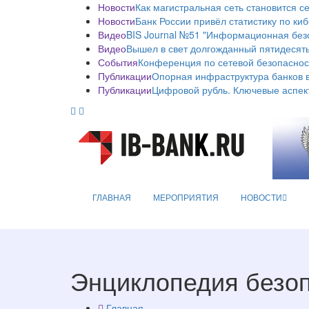
Новости
Как магистральная сеть становится с
Новости
Банк России привёл статистику по ки
Видео
BIS Journal №51 "Информационная без
Видео
Вышел в свет долгожданный пятидесяты
События
Конференция по сетевой безопаснос
Публикации
Опорная инфраструктура банков в
Публикации
Цифровой рубль. Ключевые аспек
ГЛАВНАЯ
МЕРОПРИЯТИЯ
НОВОСТИ
Энциклопедия безо
Главная