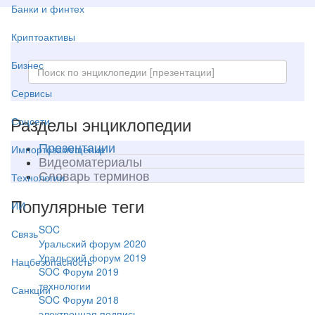
Банки и финтех
Криптоактивы
Бизнес
Сервисы
Разделы энциклопедии
Соцсети
Презентации
Импортозамещение
Видеоматериалы
Словарь терминов
Технологии
Популярные теги
ИИ
SOC
Связь
Уральский форум 2020
Уральский форум 2019
Нацбезопасность
SOC Форум 2019
технологии
Санкции
SOC Форум 2018
электронная подпись