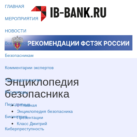
ГЛАВНАЯ
МЕРОПРИЯТИЯ
НОВОСТИ
Все новости
Безопасникам
Комментарии экспертов
Энциклопедия
Законодательство
безопасника
Регуляторы
Персданные
Главная
Энциклопедия безопасника
Биометрия
Презентации
Класс Дмитрий
Киберпреступность