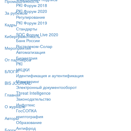
Промышленность
PKI Форум 2018
PKI Форум 2020
За рубежом
Регулирование
PKI Форум 2019
Кадры
Стандарты
SOC Форум Live 2020
Киберграмотность
Банк России
Ростелеком-Солар
Мероприятия
Автоматизация
Биометрия
От партнёров
PKI
НКЦКИ
БЛОГИ
Идентификация и аутентификация
Мониторинг
BIS JOURNAL
Электронный документооборот
Threat Intelligence
Главная
Законодательство
Инфотекс
О журнале
ГосСОПКА
криптография
Авторы
Образование
Антифрод
Блоги