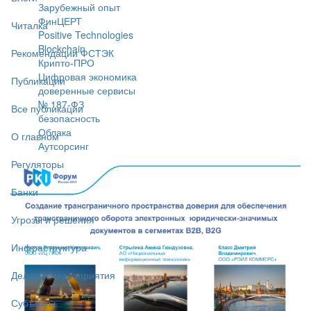
Зарубежный опыт
ФинЦЕРТ
Читалка
Positive Technologies
Blockchain
Рекомендации ФСТЭК
Крипто-ПРО
Цифровая экономика
Публикации
доверенные сервисы
№ 187-ФЗ
Все публикации
безопасность
Облака
О главном
Аутсорсинг
Регуляторы
Банки
Угрозы и решения
Инфраструктура
Деловые мероприятия
Субъекты