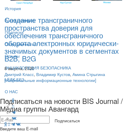
История
Создание трансграничного
Архив номеров
пространства доверия для
Подписка
обеспечения трансграничного
оборота электронных юридически-
Сотрудничество
значимых документов в сегментах
Отзывы
B2B, B2G
ЭНЦИКЛОПЕДИЯ БЕЗОПАСНИКА
8 августа, 2020
Дмитрий Класс
,
Владимир Кустов
,
Амина Стрыгина
LEAK-БЕЗ
[Национальные информационные технологии]
О НАС
Подписаться на новости BIS Journal /
Медиа группы Авангард
Подписаться
Введите ваш E-mail