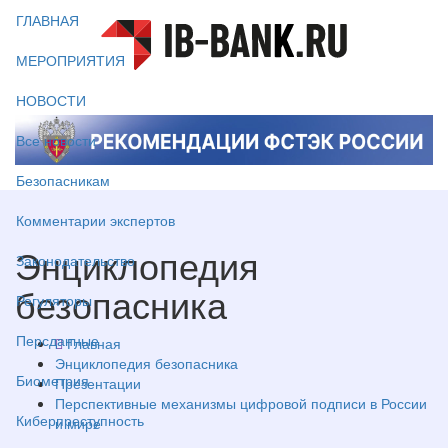
ГЛАВНАЯ
МЕРОПРИЯТИЯ
НОВОСТИ
Все новости
Безопасникам
Комментарии экспертов
Энциклопедия
Законодательство
безопасника
Регуляторы
Персданные
Главная
Энциклопедия безопасника
Биометрия
Презентации
Перспективные механизмы цифровой подписи в России
Киберпреступность
и мире