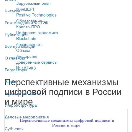
Зарубежный опыт
ФинЦЕРТ
Читалка
Positive Technologies
Образование
Рекомендации ФСТЭК
Крипто-ПРО
Цифровая экономика
Публикации
Blockchain
безопасность
Все публикации
Облака
Аутсорсинг
О главном
доверенные сервисы
№ 187-ФЗ
Регуляторы
Перспективные механизмы
Банки
цифровой подписи в России
Угрозы и решения
и мире
Инфраструктура
Деловые мероприятия
Субъекты