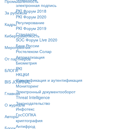
Промышленность
электронная подпись
PKI Форум 2018
За рубежом
PKI Форум 2020
Регулирование
Кадры
PKI Форум 2019
Стандарты
Киберграмотность
SOC Форум Live 2020
Банк России
Мероприятия
Ростелеком-Солар
Автоматизация
От партнёров
Биометрия
PKI
БЛОГИ
НКЦКИ
Идентификация и аутентификация
BIS JOURNAL
Мониторинг
Электронный документооборот
Главная
Threat Intelligence
Законодательство
О журнале
Инфотекс
ГосСОПКА
Авторы
криптография
Антифрод
Блоги