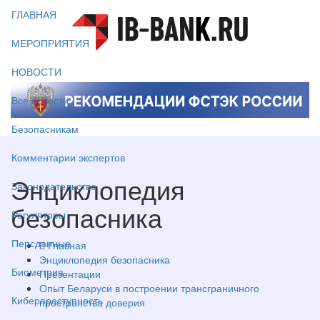
ГЛАВНАЯ
МЕРОПРИЯТИЯ
НОВОСТИ
Все новости
Безопасникам
Комментарии экспертов
Энциклопедия
Законодательство
безопасника
Регуляторы
Персданные
Главная
Энциклопедия безопасника
Биометрия
Презентации
Опыт Беларуси в построении трансграничного
Киберпреступность
пространства доверия