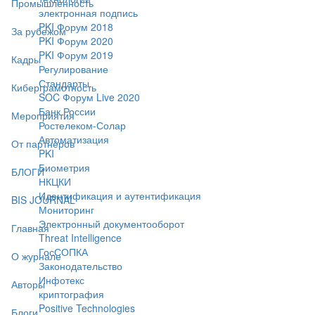
Промышленность
электронная подпись
PKI Форум 2018
За рубежом
PKI Форум 2020
PKI Форум 2019
Кадры
Регулирование
Стандарты
Киберграмотность
SOC Форум Live 2020
Банк России
Мероприятия
Ростелеком-Солар
Автоматизация
От партнёров
PKI
Биометрия
БЛОГИ
НКЦКИ
Идентификация и аутентификация
BIS JOURNAL
Мониторинг
Электронный документооборот
Главная
Threat Intelligence
ГосСОПКА
О журнале
Законодательство
Инфотекс
Авторы
криптография
Positive Technologies
Блоги