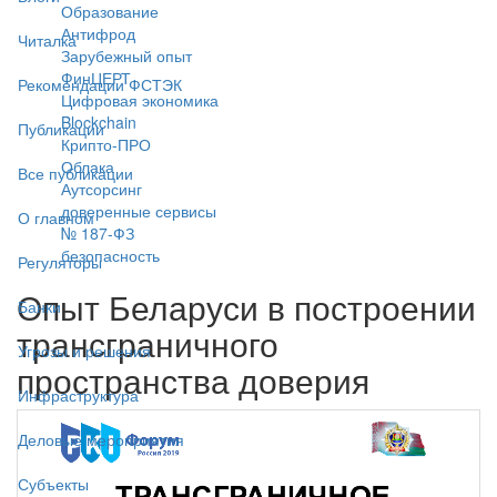
Образование
Антифрод
Читалка
Зарубежный опыт
ФинЦЕРТ
Рекомендации ФСТЭК
Цифровая экономика
Blockchain
Публикации
Крипто-ПРО
Облака
Все публикации
Аутсорсинг
доверенные сервисы
О главном
№ 187-ФЗ
безопасность
Регуляторы
Опыт Беларуси в построении
Банки
трансграничного
Угрозы и решения
пространства доверия
Инфраструктура
Деловые мероприятия
Субъекты