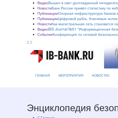
Видео
Вышел в свет долгожданный пятидесяты
Новости
Банк России привёл статистику по ки
Публикации
Опорная инфраструктура банков в
Публикации
Цифровой рубль. Ключевые аспек
Новости
Как магистральная сеть становится с
Видео
BIS Journal №51 "Информационная без
События
Конференция по сетевой безопаснос
ГЛАВНАЯ
МЕРОПРИЯТИЯ
НОВОСТИ
Энциклопедия безо
Главная