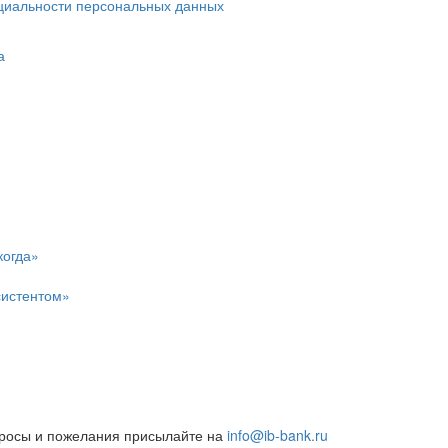
циальности персональных данных
а
когда»
систентом»
росы и пожелания присылайте на
info@ib-bank.ru