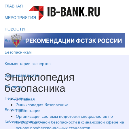
ГЛАВНАЯ
МЕРОПРИЯТИЯ
НОВОСТИ
Все новости
Безопасникам
Комментарии экспертов
Энциклопедия
Законодательство
безопасника
Регуляторы
Персданные
Главная
Энциклопедия безопасника
Биометрия
Презентации
Организация системы подготовки специалистов по
Киберпреступность
информационной безопасности в финансовой сфере на
основе профессиональных стандартов