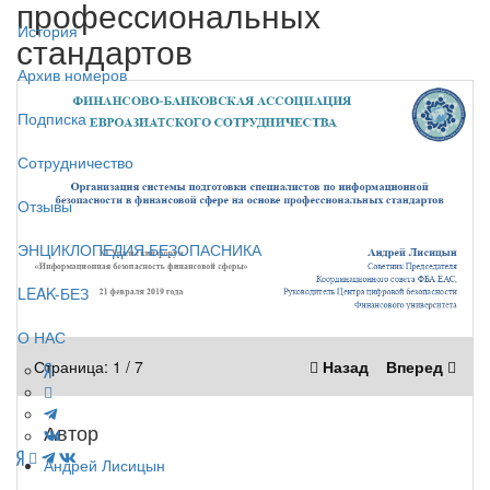
профессиональных
История
стандартов
Архив номеров
Подписка
Сотрудничество
Отзывы
ЭНЦИКЛОПЕДИЯ БЕЗОПАСНИКА
LEAK-БЕЗ
О НАС
Страница:
1
/
7
Назад
Вперед
Автор
Андрей Лисицын