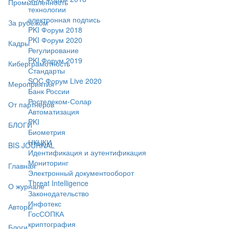
Промышленность
технологии
электронная подпись
За рубежом
PKI Форум 2018
PKI Форум 2020
Кадры
Регулирование
PKI Форум 2019
Киберграмотность
Стандарты
SOC Форум Live 2020
Мероприятия
Банк России
Ростелеком-Солар
От партнёров
Автоматизация
PKI
БЛОГИ
Биометрия
НКЦКИ
BIS JOURNAL
Идентификация и аутентификация
Мониторинг
Главная
Электронный документооборот
Threat Intelligence
О журнале
Законодательство
Инфотекс
Авторы
ГосСОПКА
криптография
Блоги