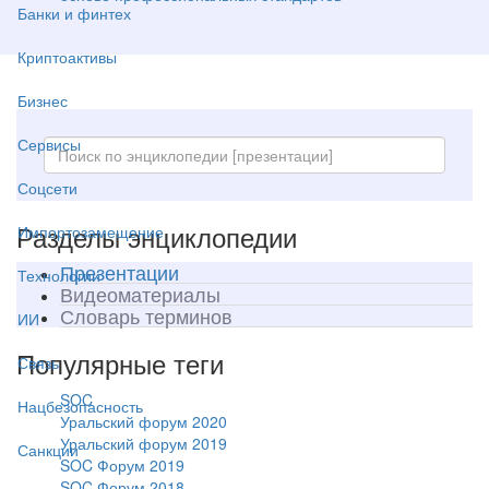
Банки и финтех
Криптоактивы
Бизнес
Сервисы
Соцсети
Разделы энциклопедии
Импортозамещение
Презентации
Технологии
Видеоматериалы
Словарь терминов
ИИ
Популярные теги
Связь
SOC
Нацбезопасность
Уральский форум 2020
Уральский форум 2019
Санкции
SOC Форум 2019
SOC Форум 2018