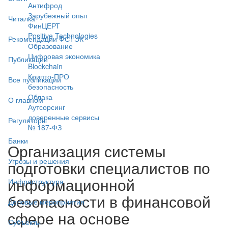
Антифрод
Зарубежный опыт
Читалка
ФинЦЕРТ
Positive Technologies
Рекомендации ФСТЭК
Образование
Цифровая экономика
Публикации
Blockchain
Крипто-ПРО
Все публикации
безопасность
Облака
О главном
Аутсорсинг
доверенные сервисы
Регуляторы
№ 187-ФЗ
Банки
Организация системы
Угрозы и решения
подготовки специалистов по
информационной
Инфраструктура
безопасности в финансовой
Деловые мероприятия
сфере на основе
Субъекты