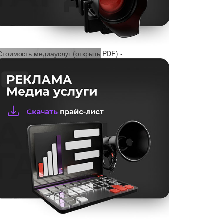
Стоимость медиауслуг (открыть PDF) -