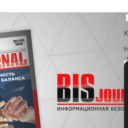
К
Н
-