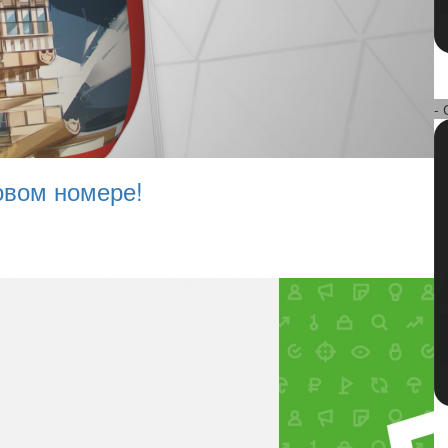
- 
овом номере!