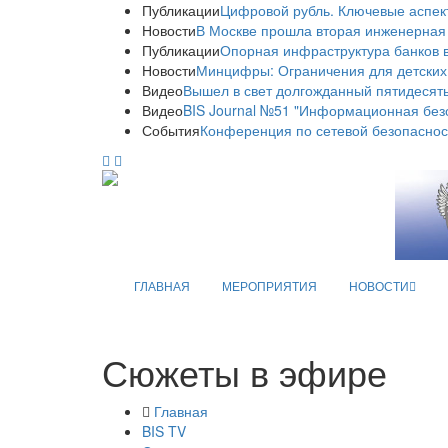
Публикации
Цифровой рубль. Ключевые аспек
Новости
В Москве прошла вторая инженерная
Публикации
Опорная инфраструктура банков в
Новости
Минцифры: Ограничения для детских
Видео
Вышел в свет долгожданный пятидесяты
Видео
BIS Journal №51 "Информационная без
События
Конференция по сетевой безопаснос
ГЛАВНАЯ
МЕРОПРИЯТИЯ
НОВОСТИ
Сюжеты в эфире
Главная
BIS TV