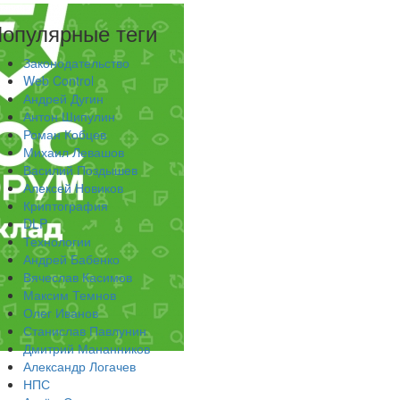
опулярные теги
Законодательство
Web Control
Андрей Дугин
Антон Шипулин
Роман Кобцев
Михаил Левашов
Василий Поздышев
Алексей Новиков
Криптография
DLP
Технологии
Андрей Бабенко
Вячеслав Касимов
Максим Темнов
Олег Иванов
Станислав Павлунин
Дмитрий Мананников
Александр Логачев
НПС