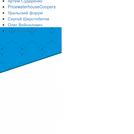
Артём Сударенко
PricewaterhouseCoopers
Уральский форум
Сергей Шерстобитов
Олег Войналович
Егор Бартенев