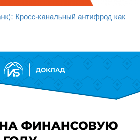
нк): Кросс-канальный антифрод как