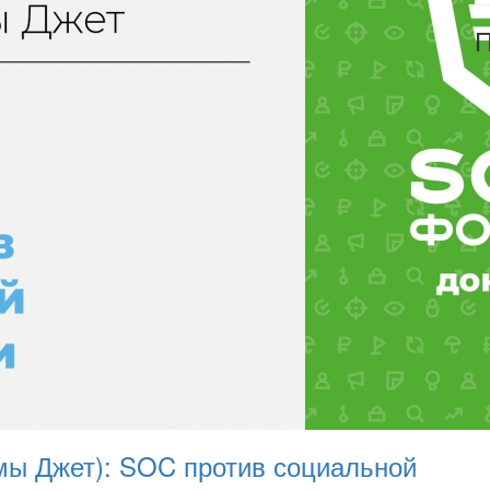
П
ы Джет): SOC против социальной