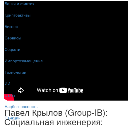
Банки и финтех
Криптоактивы
Бизнес
Сервисы
Соцсети
Импортозамещение
Технологии
ИИ
Связь
Нацбезопасность
Павел Крылов (Group-IB):
Санкции
Социальная инженерия: