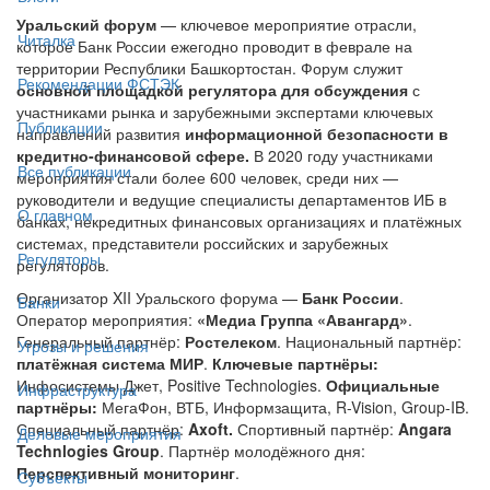
Уральский форум
— ключевое мероприятие отрасли,
Читалка
которое Банк России ежегодно проводит в феврале на
территории Республики Башкортостан. Форум служит
Рекомендации ФСТЭК
основной площадкой регулятора для обсуждения
с
участниками рынка и зарубежными экспертами ключевых
Публикации
направлений развития
информационной безопасности в
кредитно-финансовой сфере.
В 2020 году участниками
Все публикации
мероприятия стали более 600 человек, среди них —
руководители и ведущие специалисты департаментов ИБ в
О главном
банках, некредитных финансовых организациях и платёжных
системах, представители российских и зарубежных
Регуляторы
регуляторов.
Организатор XII Уральского форума —
Банк России
.
Банки
Оператор мероприятия:
«Медиа Группа «Авангард»
.
Генеральный партнёр:
Ростелеком
. Национальный партнёр:
Угрозы и решения
платёжная система МИР
.
Ключевые партнёры:
Инфосистемы Джет, Positive Technologies.
Официальные
Инфраструктура
партнёры:
МегаФон, ВТБ, Информзащита, R-Vision, Group-IB.
Специальный партнёр:
Axoft.
Спортивный партнёр:
Angara
Деловые мероприятия
Technlogies Group
. Партнёр молодёжного дня:
Перспективный мониторинг
.
Субъекты