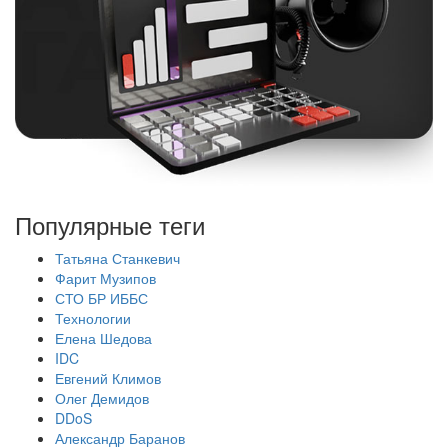
Популярные теги
Татьяна Станкевич
Фарит Музипов
СТО БР ИББС
Технологии
Елена Шедова
IDC
Евгений Климов
Олег Демидов
DDoS
Александр Баранов