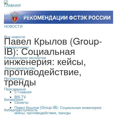
ГЛАВНАЯ
МЕРОПРИЯТИЯ
НОВОСТИ
Павел Крылов (Group-
Все новости
IB): Социальная
Безопасникам
инженерия: кейсы,
Комментарии экспертов
противодействие,
Законодательство
тренды
Регуляторы
Персданные
Главная
BIS TV
Биометрия
Сюжеты
Павел Крылов (Group-IB): Социальная инженерия:
Киберпреступность
кейсы, противодействие, тренды