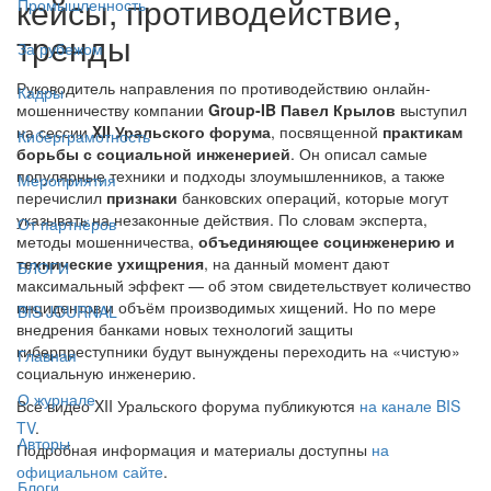
кейсы, противодействие,
Промышленность
тренды
За рубежом
Руководитель направления по противодействию онлайн-
Кадры
мошенничеству компании
Group-IB Павел Крылов
выступил
на сессии
XII Уральского форума
, посвященной
практикам
Киберграмотность
борьбы с социальной инженерией
. Он описал самые
популярные техники и подходы злоумышленников, а также
Мероприятия
перечислил
признаки
банковских операций, которые могут
указывать на незаконные действия. По словам эксперта,
От партнёров
методы мошенничества,
объединяющее социнженерию и
технические ухищрения
, на данный момент дают
БЛОГИ
максимальный эффект — об этом свидетельствует количество
инцидентов и объём производимых хищений. Но по мере
BIS JOURNAL
внедрения банками новых технологий защиты
киберпреступники будут вынуждены переходить на «чистую»
Главная
социальную инженерию.
О журнале
Все видео XII Уральского форума публикуются
на канале BIS
TV
.
Авторы
Подробная информация и материалы доступны
на
официальном сайте
.
Блоги