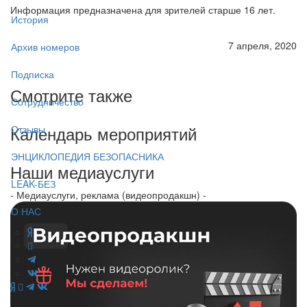
Информация предназначена для зрителей старше 16 лет.
История
7 апреля, 2020
Архив номеров
Подписка
Смотрите также
Сотрудничество
Календарь мероприятий
Отзывы
ЭНЦИКЛОПЕДИЯ БЕЗОПАСНИКА
Наши медиауслуги
LEAK-БЕЗ
- Медиауслуги, реклама (видеопродакшн) -
О НАС