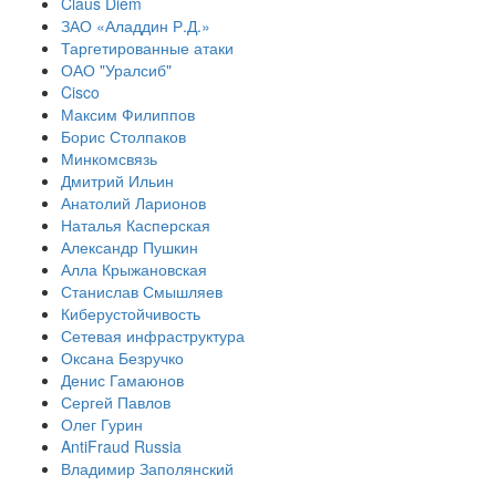
Claus Diem
ЗАО «Аладдин Р.Д.»
Таргетированные атаки
ОАО "Уралсиб"
Cisco
Максим Филиппов
Борис Столпаков
Минкомсвязь
Дмитрий Ильин
Анатолий Ларионов
Наталья Касперская
Александр Пушкин
Алла Крыжановская
Станислав Смышляев
Киберустойчивость
Сетевая инфраструктура
Оксана Безручко
Денис Гамаюнов
Сергей Павлов
Олег Гурин
AntiFraud Russia
Владимир Заполянский