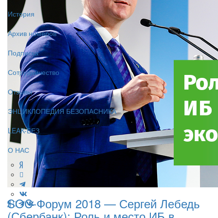
История
Архив номеров
Подписка
Сотрудничество
Отзывы
ЭНЦИКЛОПЕДИЯ БЕЗОПАСНИКА
LEAK-БЕЗ
О НАС
SOC-Форум 2018 — Сергей Лебедь
(Сбербанк): Роль и место ИБ в