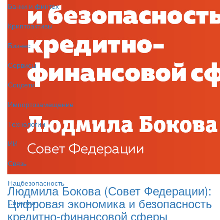
Банки и финтех
Криптоактивы
Бизнес
Сервисы
Соцсети
Импортозамещение
Технологии
ИИ
Связь
Нацбезопасность
Людмила Бокова (Совет Федерации):
Цифровая экономика и безопасность
Санкции
кредитно-финансовой сферы