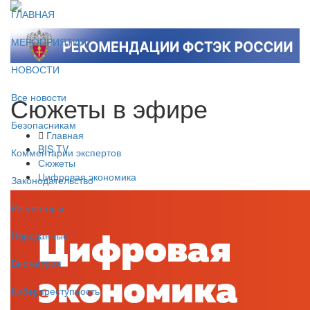
ГЛАВНАЯ
МЕРОПРИЯТИЯ
НОВОСТИ
Сюжеты в эфире
Все новости
Безопасникам
Главная
BIS TV
Комментарии экспертов
Сюжеты
Цифровая экономика
Законодательство
Регуляторы
Персданные
Биометрия
Киберпреступность