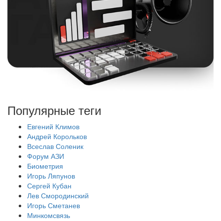
Популярные теги
Евгений Климов
Андрей Корольков
Всеслав Соленик
Форум АЗИ
Биометрия
Игорь Ляпунов
Сергей Кубан
Лев Смородинский
Игорь Сметанев
Минкомсвязь