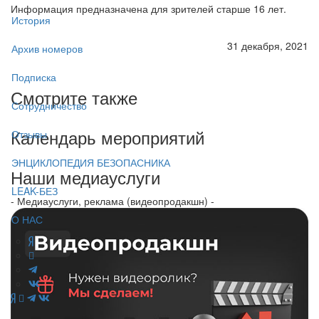
Информация предназначена для зрителей старше 16 лет.
История
31 декабря, 2021
Архив номеров
Подписка
Смотрите также
Сотрудничество
Календарь мероприятий
Отзывы
ЭНЦИКЛОПЕДИЯ БЕЗОПАСНИКА
Наши медиауслуги
LEAK-БЕЗ
- Медиауслуги, реклама (видеопродакшн) -
О НАС