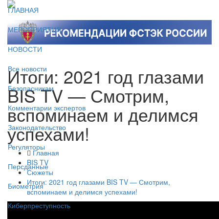
ГЛАВНАЯ
МЕРОПРИЯТИЯ
НОВОСТИ
Итоги: 2021 год глазами
Все новости
BIS TV — Смотрим,
Безопасникам
вспоминаем и делимся
Комментарии экспертов
успехами!
Законодательство
Регуляторы
Главная
BIS TV
Персданные
Сюжеты
Итоги: 2021 год глазами BIS TV — Смотрим,
Биометрия
вспоминаем и делимся успехами!
Киберпреступность