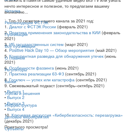
нечто интересное и полезное, то предлагаем вашему
Читалка
вниманию...
〉Топ-10 сюжетов нашего канала за 2021 год:
Рекомендации ФСТЭК
1.
Диалог с ФСТЭК России
(февраль 2021)
2.
Практика применения законодательства в КИИ
(февраль
Публикации
2021)
3.
ИБ государственных систем
(март 2021)
Все публикации
4.
Positive Hack Day 10 — Обзор мероприятия
(май 2021)
5.
Конкурентная разведка для обнаружения утечек
(июнь
О главном
2021)
6.
Особенности фаззинга
(июнь 2021)
Регуляторы
7.
Практика реализации 63-ФЗ
(сентябрь 2021)
8.
Госключ — успех или катастрофа
(сентябрь 2021)
Банки
9. Свежевыжатый подкаст (сентябрь–октябрь 2021)
•
Выпуск 1
Угрозы и решения
•
Выпуск 2
•
Выпуск 3
Инфраструктура
•
Выпуск 4
10.
Ключевая дискуссия «Кибербезопасность: перезагрузка»
Деловые мероприятия
(декабрь 2021)
Приятного просмотра!
Субъекты