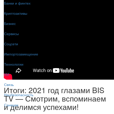
Банки и финтех
Криптоактивы
Бизнес
Сервисы
Соцсети
Импортозамещение
Технологии
ИИ
Связь
Итоги: 2021 год глазами BIS
Нацбезопасность
TV — Смотрим, вспоминаем
и делимся успехами!
Санкции