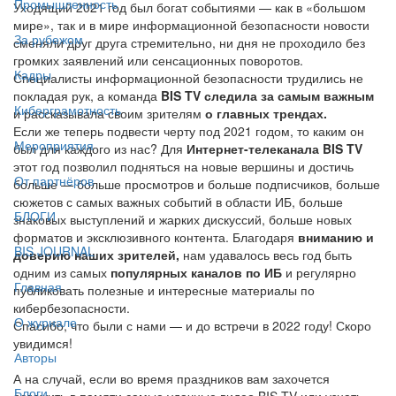
Промышленность
Уходящий 2021 год был богат событиями — как в «большом
мире», так и в мире информационной безопасности новости
За рубежом
сменяли друг друга стремительно, ни дня не проходило без
громких заявлений или сенсационных поворотов.
Кадры
Специалисты информационной безопасности трудились не
покладая рук, а команда
BIS TV
следила за самым важным
Киберграмотность
и рассказывала своим зрителям
о главных трендах.
Если же теперь подвести черту под 2021 годом, то каким он
Мероприятия
был для каждого из нас? Для
Интернет-телеканала BIS TV
этот год позволил подняться на новые вершины и достичь
От партнёров
больше — больше просмотров и больше подписчиков, больше
сюжетов с самых важных событий в области ИБ, больше
БЛОГИ
знаковых выступлений и жарких дискуссий, больше новых
форматов и эксклюзивного контента. Благодаря
вниманию и
BIS JOURNAL
доверию наших зрителей,
нам удавалось весь год быть
одним из самых
популярных каналов по ИБ
и регулярно
Главная
публиковать полезные и интересные материалы по
кибербезопасности.
О журнале
Спасибо, что были с нами ­— и до встречи в 2022 году! Скоро
увидимся!
Авторы
А на случай, если во время праздников вам захочется
Блоги
освежить в памяти самые удачные видео BIS TV или узнать