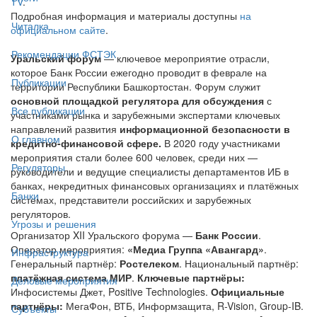
TV
.
Подробная информация и материалы доступны
на
Читалка
официальном сайте
.
Рекомендации ФСТЭК
Уральский форум
— ключевое мероприятие отрасли,
которое Банк России ежегодно проводит в феврале на
Публикации
территории Республики Башкортостан. Форум служит
основной площадкой регулятора для обсуждения
с
Все публикации
участниками рынка и зарубежными экспертами ключевых
направлений развития
информационной безопасности в
О главном
кредитно-финансовой сфере.
В 2020 году участниками
мероприятия стали более 600 человек, среди них —
Регуляторы
руководители и ведущие специалисты департаментов ИБ в
банках, некредитных финансовых организациях и платёжных
Банки
системах, представители российских и зарубежных
регуляторов.
Угрозы и решения
Организатор XII Уральского форума —
Банк России
.
Оператор мероприятия:
«Медиа Группа «Авангард»
.
Инфраструктура
Генеральный партнёр:
Ростелеком
. Национальный партнёр:
платёжная система МИР
.
Ключевые партнёры:
Деловые мероприятия
Инфосистемы Джет, Positive Technologies.
Официальные
партнёры:
МегаФон, ВТБ, Информзащита, R-Vision, Group-IB.
Субъекты