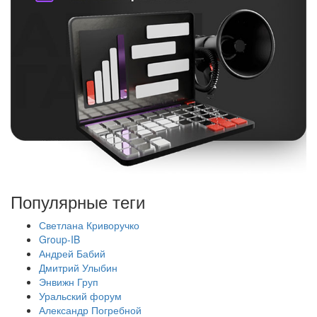
Популярные теги
Светлана Криворучко
Group-IB
Андрей Бабий
Дмитрий Улыбин
Энвижн Груп
Уральский форум
Александр Погребной