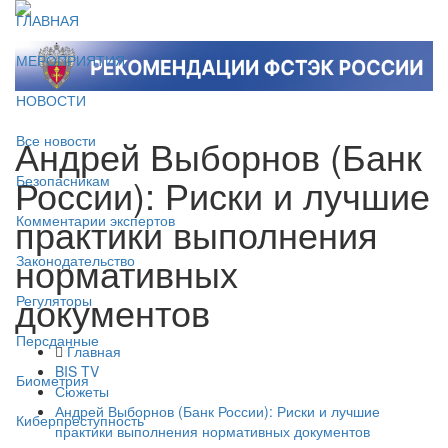
ГЛАВНАЯ
МЕРОПРИЯТИЯ
НОВОСТИ
Андрей Выборнов (Банк
Все новости
России): Риски и лучшие
Безопасникам
практики выполнения
Комментарии экспертов
нормативных
Законодательство
документов
Регуляторы
Персданные
Главная
BIS TV
Биометрия
Сюжеты
Андрей Выборнов (Банк России): Риски и лучшие
Киберпреступность
практики выполнения нормативных документов