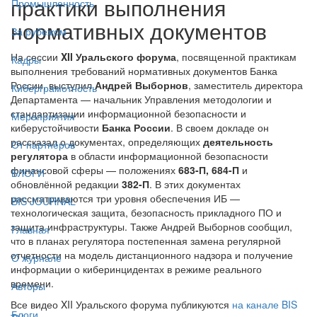
практики выполнения
Промышленность
нормативных документов
За рубежом
На сессии
XII Уральского форума
, посвященной практикам
Кадры
выполнения требований нормативных документов Банка
России, выступил
Андрей Выборнов
, заместитель директора
Киберграмотность
Департамента — начальник Управления методологии и
стандартизации информационной безопасности и
Мероприятия
киберустойчивости
Банка России
. В своем докладе он
рассказал о документах, определяющих
деятельность
От партнёров
регулятора
в области информационной безопасности
финансовой сферы — положениях
683-П, 684-П
и
БЛОГИ
обновлённой редакции
382-П
. В этих документах
рассматриваются три уровня обеспечения ИБ —
BIS JOURNAL
технологическая защита, безопасность прикладного ПО и
защита инфраструктуры. Также Андрей Выборнов сообщил,
Главная
что в планах регулятора постепенная замена регулярной
отчетности на модель дистанционного надзора и получение
О журнале
информации о киберинцидентах в режиме реального
времени.
Авторы
Все видео XII Уральского форума публикуются
на канале BIS
Блоги