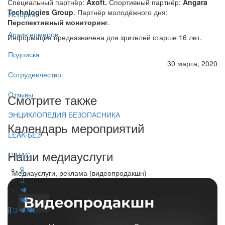
Специальный партнёр:
Axoft.
Спортивный партнёр:
Angara
Technlogies Group
. Партнёр молодёжного дня:
История
Перспективный мониторинг
.
Архив номеров
Информация предназначена для зрителей старше 16 лет.
Подписка
30 марта, 2020
Сотрудничество
Отзывы
Смотрите также
ЭНЦИКЛОПЕДИЯ БЕЗОПАСНИКА
Календарь мероприятий
LEAK-БЕЗ
Наши медиауслуги
О НАС
- Медиауслуги, реклама (видеопродакшн) -