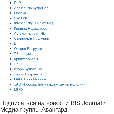
DLP
Александр Кузнецов
Облака
R-Vision
Infosecurity (ГК Softline)
Кришна Раджагопал
Автоматизация ИБ
Станислав Павлунин
ivi
Оксана Безручко
ТБ Форум
Криптолокеры
ТК 26
Игорь Булатенко
Денис Батранков
ОАО "Банк Москвы"
ЗАО «Российские наукоемкие технологии»
МГЛУ
Подписаться на новости BIS Journal /
Медиа группы Авангард