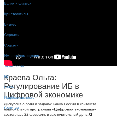
Банки и финтех
Криптоактивы
Бизнес
Сервисы
Соцсети
Импортозамещение
Технологии
Краева Ольга:
ИИ
Регулирование ИБ в
Связь
Цифровой экономике
Нацбезопасность
Дискуссия о роли и задачах Банка России в контексте
Санкции
национальной
программы «Цифровая экономика»
состоялась 22 февраля, в заключительный день
XI