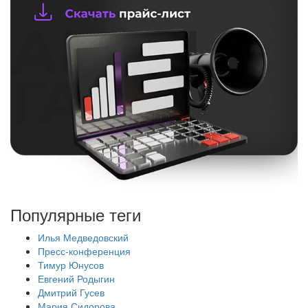
Популярные теги
Илья Медведовский
Пресс-конференция
Тимур Юнусов
Евгений Родыгин
Дмитрий Гусев
Мария Сидорова