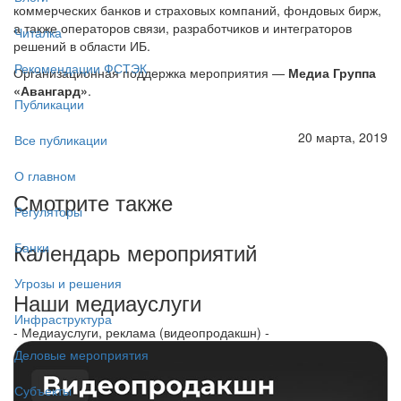
коммерческих банков и страховых компаний, фондовых бирж,
а также операторов связи, разработчиков и интеграторов
Читалка
решений в области ИБ.
Рекомендации ФСТЭК
Организационная поддержка мероприятия —
Медиа Группа
«Авангард»
.
Публикации
20 марта, 2019
Все публикации
О главном
Смотрите также
Регуляторы
Календарь мероприятий
Банки
Угрозы и решения
Наши медиауслуги
Инфраструктура
- Медиауслуги, реклама (видеопродакшн) -
Деловые мероприятия
Субъекты