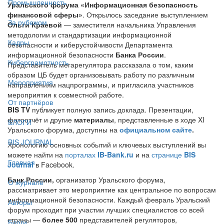
Промышленность
Уральского форума «Информационная безопасность
финансовой сферы»
. Открылось заседание выступлением
За рубежом
Ольги Краевой
— заместителя начальника Управления
методологии и стандартизации информационной
Кадры
безопасности и киберустойчивости Департамента
информационной безопасности
Банка России
.
Киберграмотность
Представитель мегарегулятора рассказала о том, каким
образом ЦБ будет организовывать работу по различным
Мероприятия
направлениям нацпрограммы, и пригласила участников
мероприятия к совместной работе.
От партнёров
BIS TV
публикует полную запись доклада. Презентации,
фотоотчёт и другие
материалы
, представленные в ходе XI
БЛОГИ
Уральского форума, доступны на
официальном сайте
.
BIS JOURNAL
Хронологию основных событий и ключевых выступлений вы
можете найти на
порталах
IB-Bank.ru
и на
странице
BIS
Главная
Journal
в Facebook.
Банк России,
организатор Уральского форума,
О журнале
рассматривает это мероприятие как центральное по вопросам
информационной безопасности. Каждый февраль Уральский
Авторы
форум проходит при участии лучших специалистов со всей
страны —
более 500
представителей регуляторов,
Блоги