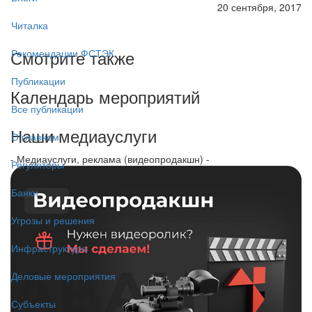
20 сентября, 2017
Читалка
Смотрите также
Рекомендации ФСТЭК
Публикации
Календарь мероприятий
Все публикации
Наши медиауслуги
О главном
- Медиауслуги, реклама (видеопродакшн) -
Регуляторы
Банки
Угрозы и решения
Инфраструктура
Деловые мероприятия
Субъекты