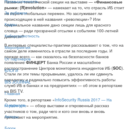
Промышленность
Название тематической секции на выставке —
«Финансовые
рынки: (R)evolution»
— намекает на то, что отрасль ИБ стоит
За рубежом
на пороге глобальных перемен. Но заслуживает ли
происходящее в ней названия «революции»? Или
Кадры
оригинальное название дано секции лишь для красного
словца — ради прозрачной отсылки к событиям 100-летней
Киберграмотность
давности?
В интервью специалисты-практики рассказывают о том, что на
Мероприятия
самом деле изменилось в отрасли за последние годы. И
прежде всего — как сказалось на безопасности банков
От партнёров
появление
ФИНЦЕРТ
Банка России и масштабное
распространение Центров мониторинга инцидентов ИБ (
SOC
).
БЛОГИ
Стали ли эти темы прорывными, удалось ли им сдвинуть
парадигму и радикально повысить эффективность работы
BIS JOURNAL
служб ИБ в банках и на предприятиях — об этом в репортаже
на BIS TV.
Главная
Кроме того, в репортаже «
InfoSecurity Russia 2017 — На
О журнале
первом дне
» — обзор выставки и откровенный рассказ
участников о том, ради чего и кого они вновь и вновь
Авторы
приезжают на мероприятие.
Блоги