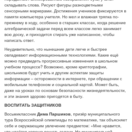
складывать слова. Рисуют фигуры разноцветными
сенсорными маркерами. Достижения учеников фиксируются в
памяти компьютера учителя. Но мел и влажная тряпка по-
прежнему в ходу, особенно в старших классах, когда решение
алгебраической задачи перед всем классом легко занимает
всю доску, и приходится стирать уже написанное, чтобы
написать ответ.
Неудивительно, что нынешние дети легче и быстрее
овладевают информационными технологиями. Какие ещё
можно предвидеть прогрессивные изменения в школьном
учебном процессе? Возможно, кроме криптографии,
школьников будут учить и другим аспектам защиты
информации – осторожности в интернете, при обращении с
мобильным телефоном и социальной картой. Может быть,
даже на уроках по основам безопасности жизнедеятельности,
и эти знания здорово пригодятся в быту.
ВОСПИТАТЬ ЗАЩИТНИКОВ
Восьмиклассник
Дима Паршиков
, призёр муниципального
тура Всероссийской олимпиады по математике, так объясняет
себе и окружающим увлечение предметом: «Мне нравится,
что удаётся хорошо решать задачи. На муниципальной