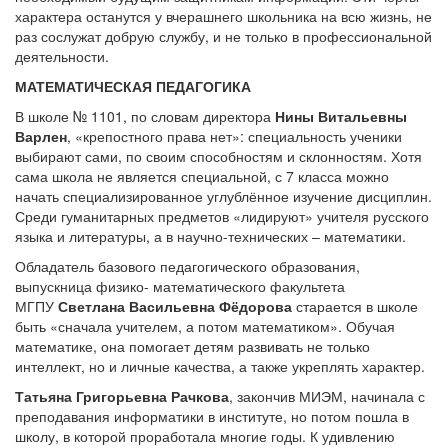
характера останутся у вчерашнего школьника на всю жизнь, не
раз сослужат добрую службу, и не только в профессиональной
деятельности.
МАТЕМАТИЧЕСКАЯ ПЕДАГОГИКА
В школе № 1101, по словам директора
Нины Витальевны
Варлен
, «крепостного права нет»: специальность ученики
выбирают сами, по своим способностям и склонностям. Хотя
сама школа не является специальной, с 7 класса можно
начать специализированное углублённое изучение дисциплин.
Среди гуманитарных предметов «лидируют» учителя русского
языка и литературы, а в научно-технических – математики.
Обладатель базового педагогического образования,
выпускница физико- математического факультета
МГПУ
Светлана Васильевна Фёдорова
старается в школе
быть «сначала учителем, а потом математиком». Обучая
математике, она помогает детям развивать не только
интеллект, но и личные качества, а также укреплять характер.
Татьяна Григорьевна Рачкова
, закончив МИЭМ, начинала с
преподавания информатики в институте, но потом пошла в
школу, в которой проработала многие годы. К удивлению