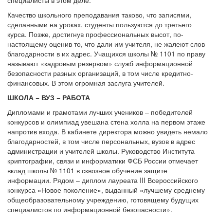
Качество школьного преподавания таково, что записями,
сделанными на уроках, студенты пользуются до третьего
курса. Позже, достигнув профессиональных высот, по-
настоящему оценив то, что дали им учителя, не жалеют слов
благодарности в их адрес. Учащихся школы № 1101 по праву
называют «кадровым резервом» служб информационной
безопасности разных организаций, в том числе кредитно-
финансовых. В этом огромная заслуга учителей.
ШКОЛА − ВУЗ − РАБОТА
Дипломами и грамотами лучших учеников – победителей
конкурсов и олимпиад увешана стена холла на первом этаже
напротив входа. В кабинете директора можно увидеть немало
благодарностей, в том числе персональных, вузов в адрес
администрации и учителей школы. Руководство Института
криптографии, связи и информатики ФСБ России отмечает
вклад школы № 1101 в сквозное обучение защите
информации. Рядом – диплом лауреата III Всероссийского
конкурса «Новое поколение», выданный «лучшему среднему
общеобразовательному учреждению, готовящему будущих
специалистов по информационной безопасности».