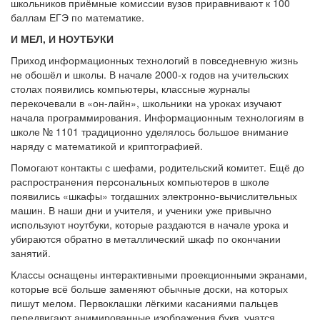
школьников приёмные комиссии вузов приравнивают к 100
баллам ЕГЭ по математике.
И МЕЛ, И НОУТБУКИ
Приход информационных технологий в повседневную жизнь
не обошёл и школы. В начале 2000-х годов на учительских
столах появились компьютеры, классные журналы
перекочевали в «он-лайн», школьники на уроках изучают
начала программирования. Информационным технологиям в
школе № 1101 традиционно уделялось большое внимание
наряду с математикой и криптографией.
Помогают контакты с шефами, родительский комитет. Ещё до
распространения персональных компьютеров в школе
появились «шкафы» тогдашних электронно-вычислительных
машин. В наши дни и учителя, и ученики уже привычно
используют ноутбуки, которые раздаются в начале урока и
убираются обратно в металлический шкаф по окончании
занятий.
Классы оснащены интерактивными проекционными экранами,
которые всё больше заменяют обычные доски, на которых
пишут мелом. Первоклашки лёгкими касаниями пальцев
передвигают анимированные изображения букв, учатся