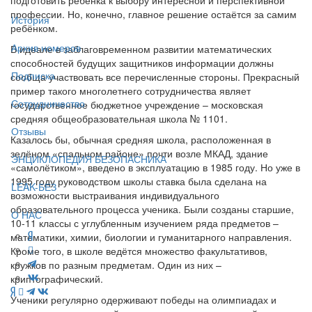
профессии. Но, конечно, главное решение остаётся за самим
История
ребёнком.
Архив номеров
В идеале в заблаговременном развитии математических
способностей будущих защитников информации должны
Подписка
сообща участвовать все перечисленные стороны. Прекрасный
пример такого многолетнего сотрудничества являет
Сотрудничество
государственное бюджетное учреждение – московская
средняя общеобразовательная школа № 1101.
Отзывы
Казалось бы, обычная средняя школа, расположенная в
зелёном «спальном районе» почти возле МКАД, здание
ЭНЦИКЛОПЕДИЯ БЕЗОПАСНИКА
«самолётиком», введено в эксплуатацию в 1985 году. Но уже в
1995 году руководством школы ставка была сделана на
LEAK-БЕЗ
возможности выстраивания индивидуального
образовательного процесса ученика. Были созданы старшие,
О НАС
10-11 классы с углубленным изучением ряда предметов –
математики, химии, биологии и гуманитарного направления.
Кроме того, в школе ведётся множество факультативов,
кружков по разным предметам. Один из них –
криптографический.
Ученики регулярно одерживают победы на олимпиадах и