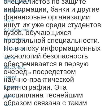
специалистов по защите
Промышленность
информации, банки и другие
За рубежом
финансовые организации
Кадры
ищут их уже среди студентов
вузов, обучающихся
Киберграмотность
профильной специальности.
Мероприятия
Но в эпоху информационных
От партнёров
технологий безопасность
БЛОГИ
обеспечивается в первую
BIS JOURNAL
очередь посредством
научно-практической
Главная
криптографии. Эта
О журнале
дисциплина теснейшим
Авторы
образом связана с таким
Блоги