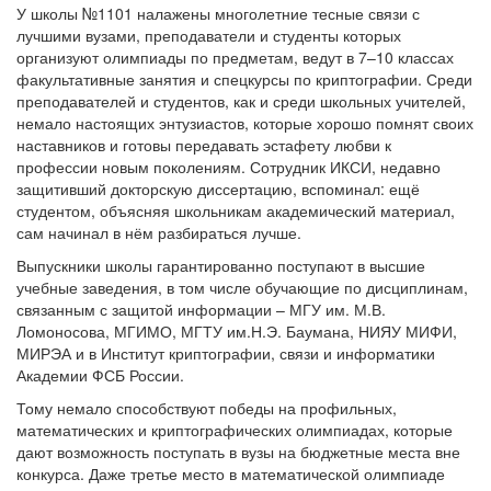
У школы №1101 налажены многолетние тесные связи с
лучшими вузами, преподаватели и студенты которых
организуют олимпиады по предметам, ведут в 7–10 классах
факультативные занятия и спецкурсы по криптографии. Среди
преподавателей и студентов, как и среди школьных учителей,
немало настоящих энтузиастов, которые хорошо помнят своих
наставников и готовы передавать эстафету любви к
профессии новым поколениям. Сотрудник ИКСИ, недавно
защитивший докторскую диссертацию, вспоминал: ещё
студентом, объясняя школьникам академический материал,
сам начинал в нём разбираться лучше.
Выпускники школы гарантированно поступают в высшие
учебные заведения, в том числе обучающие по дисциплинам,
связанным с защитой информации – МГУ им. М.В.
Ломоносова, МГИМО, МГТУ им.Н.Э. Баумана, НИЯУ МИФИ,
МИРЭА и в Институт криптографии, связи и информатики
Академии ФСБ России.
Тому немало способствуют победы на профильных,
математических и криптографических олимпиадах, которые
дают возможность поступать в вузы на бюджетные места вне
конкурса. Даже третье место в математической олимпиаде