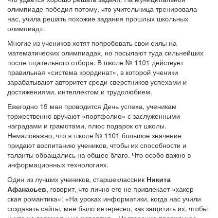
олимпиаде победил потому, что учительница тренировала
нас, учила решать похожие задания прошлых школьных
олимпиад».
Многие из учеников хотят попробовать свои силы на
математических олимпиадах, но посылают туда сильнейших
после тщательного отбора. В школе № 1101 действует
правильная «система координат», в которой ученики
зарабатывают авторитет среди сверстников успехами и
достижениями, интеллектом и трудолюбием.
Ежегодно 19 мая проводится День успеха, ученикам
торжественно вручают «портфолио» с заслуженными
наградами и грамотами, плюс подарок от школы.
Немаловажно, что в школе № 1101 большое значение
придают воспитанию учеников, чтобы их способности и
таланты обращались на общее благо. Что особо важно в
информационных технологиях.
Один из лучших учеников, старшеклассник
Никита
Афанасьев
, говорит, что лично его не привлекает «хакер-
ская романтика»: «На уроках информатики, когда нас учили
создавать сайты, мне было интересно, как защитить их, чтобы
никто не взломал и не испортил». Настроение правильное,