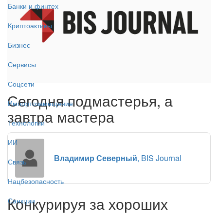
Банки и финтех
Криптоактивы
Бизнес
Сервисы
Соцсети
Сегодня подмастерья, а
Импортозамещение
завтра мастера
Технологии
ИИ
Владимир Северный
, BIS Journal
Связь
Нацбезопасность
Конкурируя за хороших
Санкции