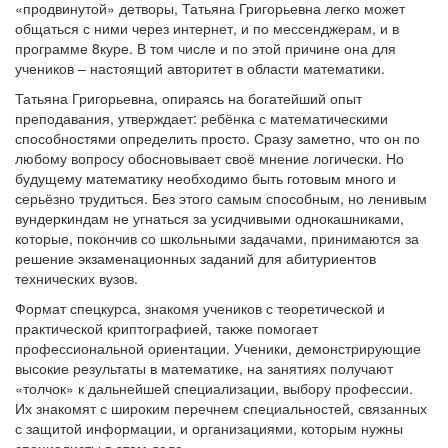
«продвинутой» детворы, Татьяна Григорьевна легко может
общаться с ними через интернет, и по мессенджерам, и в
программе 8куре. В том числе и по этой причине она для
учеников – настоящий авторитет в области математики.
Татьяна Григорьевна, опираясь на богатейший опыт
преподавания, утверждает: ребёнка с математическими
способностями определить просто. Сразу заметно, что он по
любому вопросу обосновывает своё мнение логически. Но
будущему математику необходимо быть готовым много и
серьёзно трудиться. Без этого самым способным, но ленивым
вундеркиндам не угнаться за усидчивыми однокашниками,
которые, покончив со школьными задачами, принимаются за
решение экзаменационных заданий для абитуриентов
технических вузов.
Формат спецкурса, знакомя учеников с теоретической и
практической криптографией, также помогает
профессиональной ориентации. Ученики, демонстрирующие
высокие результаты в математике, на занятиях получают
«толчок» к дальнейшей специализации, выбору профессии.
Их знакомят с широким перечнем специальностей, связанных
с защитой информации, и организациями, которым нужны
специалисты в этом деле.