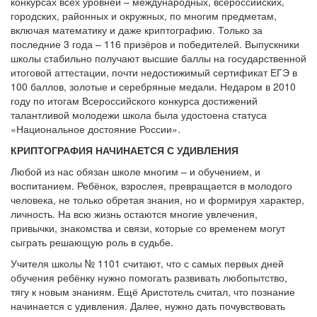
конкурсах всех уровней – международных, всероссийских,
городских, районных и окружных, по многим предметам,
включая математику и даже криптографию. Только за
последние 3 года – 116 призёров и победителей. Выпускники
школы стабильно получают высшие баллы на государственной
итоговой аттестации, почти недостижимый сертификат ЕГЭ в
100 баллов, золотые и серебряные медали. Недаром в 2010
году по итогам Всероссийского конкурса достижений
талантливой молодежи школа была удостоена статуса
«Национальное достояние России».
КРИПТОГРАФИЯ НАЧИНАЕТСЯ С УДИВЛЕНИЯ
Любой из нас обязан школе многим – и обучением, и
воспитанием. Ребёнок, взрослея, превращается в молодого
человека, не только обретая знания, но и формируя характер,
личность. На всю жизнь остаются многие увлечения,
привычки, знакомства и связи, которые со временем могут
сыграть решающую роль в судьбе.
Учителя школы № 1101 считают, что с самых первых дней
обучения ребёнку нужно помогать развивать любопытство,
тягу к новым знаниям. Ещё Аристотель считал, что познание
начинается с удивления. Далее, нужно дать почувствовать