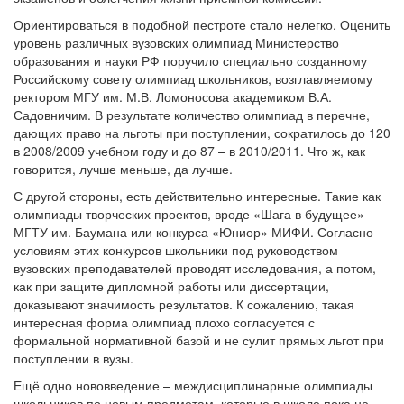
Ориентироваться в подобной пестроте стало нелегко. Оценить
уровень различных вузовских олимпиад Министерство
образования и науки РФ поручило специально созданному
Российскому совету олимпиад школьников, возглавляемому
ректором МГУ им. М.В. Ломоносова академиком В.А.
Садовничим. В результате количество олимпиад в перечне,
дающих право на льготы при поступлении, сократилось до 120
в 2008/2009 учебном году и до 87 – в 2010/2011. Что ж, как
говорится, лучше меньше, да лучше.
С другой стороны, есть действительно интересные. Такие как
олимпиады творческих проектов, вроде «Шага в будущее»
МГТУ им. Баумана или конкурса «Юниор» МИФИ. Согласно
условиям этих конкурсов школьники под руководством
вузовских преподавателей проводят исследования, а потом,
как при защите дипломной работы или диссертации,
доказывают значимость результатов. К сожалению, такая
интересная форма олимпиад плохо согласуется с
формальной нормативной базой и не сулит прямых льгот при
поступлении в вузы.
Ещё одно нововведение – междисциплинарные олимпиады
школьников по новым предметам, которые в школе пока не