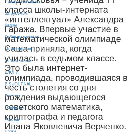
Промышленность
класса школы-интерната
За рубежом
«интеллектуал» Александра
Кадры
Гаража. Впервые участие в
математической олимпиаде
Киберграмотность
Саша приняла, когда
Мероприятия
училась в седьмом классе.
От партнёров
Это была интернет-
БЛОГИ
олимпиада, проводившаяся в
честь столетия со дня
BIS JOURNAL
рождения выдающегося
Главная
советского математика,
О журнале
криптографа и педагога
Авторы
Ивана Яковлевича Верченко.
Блоги