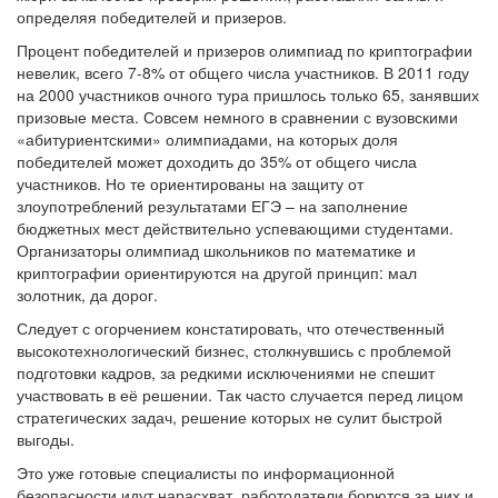
определяя победителей и призеров.
Процент победителей и призеров олимпиад по криптографии
невелик, всего 7-8% от общего числа участников. В 2011 году
на 2000 участников очного тура пришлось только 65, занявших
призовые места. Совсем немного в сравнении с вузовскими
«абитуриентскими» олимпиадами, на которых доля
победителей может доходить до 35% от общего числа
участников. Но те ориентированы на защиту от
злоупотреблений результатами ЕГЭ – на заполнение
бюджетных мест действительно успевающими студентами.
Организаторы олимпиад школьников по математике и
криптографии ориентируются на другой принцип: мал
золотник, да дорог.
Следует с огорчением констатировать, что отечественный
высокотехнологический бизнес, столкнувшись с проблемой
подготовки кадров, за редкими исключениями не спешит
участвовать в её решении. Так часто случается перед лицом
стратегических задач, решение которых не сулит быстрой
выгоды.
Это уже готовые специалисты по информационной
безопасности идут нарасхват, работодатели борются за них и