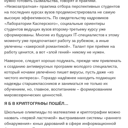
нужно готовить сызмальства, говорят и практики.
«Низкозатратная» практика отбора перспективных студентов
на последних курсах вузов продемонстрировала не самую
высокую эффективность. По свидетельству кадровиков
«Лаборатории Касперского», социальные ориентиры
студентов ведущих вузов второму-третьему курсу уже
сформированы. Многие из будущих IT-специалистов к этому
моменту уже предпочитают работу за рубежом, а иные
увлечены «хакерской романтикой». Талант при приёме на
работу ценится, а вот «злой гений» никому не нужен.
Наверное, следует хорошо подумать, прежде чем привлекать
к созданию антивирусных программ молодого специалиста,
который ночами увлечённо пишет вирусы, пусть даже «из
чистого интереса». Гораздо надёжнее находить подающих
надежды старшеклассников и заниматься не только их
обучением, но, главное, воспитанием – формированием
мировоззренческих ценностей.
Я Б В КРИПТОГРАФЫ ПОШЁЛ…
Школьные олимпиады по математике и криптографии можно
назвать «первой ласточкой» выстраивания системы «раннего
обнаружения» юных дарований в сфере информационной