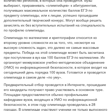
количество регионов, в которых она проводится. Вузы
выбирают, приравнивать «олимпийцев» к абитуриентам,
получивших максимальное количество баллов ЕГЭ по
предмету олимпиады, или к лицам, успешно прошедшим
дополнительный творческий конкурс. Могут вообще решить
зачислять их без вступительных испытаний на специальность
по профилю олимпиады.
Олимпиада по математике и криптографии относится ко
второму уровню сложности из-за того, что, несмотря на
высокую сложность задач, это далеко не самые массовые
предметы. Победа на этой олимпиаде может быть засчитана
при поступлении в вуз как 100 баллов ЕГЭ по математике. Их
организует межвузовское учебно-методическое объединение
(УМО) по информационной безопасности, в которое входит на
сегодняшний день порядка 100 вузов. Готовится и проводится
олимпиада в самом деле «по уму».
Предварительный отбор проводится в Интернете, прошедшие
его кандидаты получают право участвовать в основном туре.
Площадки предоставляются обычно профильными
кафедрами вузов, входящих в УМО по информационной
безопасности, в этом году олимпиада проводилась в 28
городах. В олимпиаде участвуют ученики не только выпускного