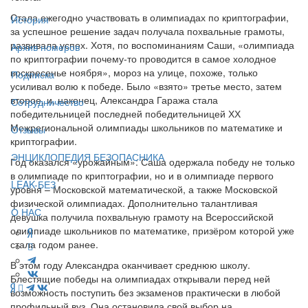
Стала ежегодно участвовать в олимпиадах по криптографии,
История
за успешное решение задач получала похвальные грамоты,
развивала успех. Хотя, по воспоминаниям Саши, «олимпиада
Архив номеров
по криптографии почему-то проводится в самое холодное
воскресенье ноября», мороз на улице, похоже, только
Подписка
усиливал волю к победе. Было «взято» третье место, затем
второе, и, наконец, Александра Гаража стала
Сотрудничество
победительницей последней победительницей ХХ
Межрегиональной олимпиады школьников по математике и
Отзывы
криптографии.
ЭНЦИКЛОПЕДИЯ БЕЗОПАСНИКА
Год оказался «урожайным»: Саша одержала победу не только
в олимпиаде по криптографии, но и в олимпиаде первого
LEAK-БЕЗ
уровня – Московской математической, а также Московской
физической олимпиадах. Дополнительно талантливая
О НАС
девушка получила похвальную грамоту на Всероссийской
олимпиаде школьников по математике, призёром которой уже
стала годом ранее.
В этом году Александра оканчивает среднюю школу.
Блестящие победы на олимпиадах открывали перед ней
возможность поступить без экзаменов практически в любой
профильный вуз. Она остановила свой выбор на