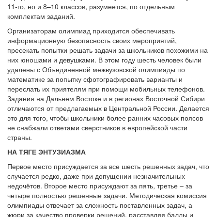
11-го, но и 8–10 классов, разумеется, по отдельным
комплектам заданий.
Организаторам олимпиад приходится обеспечивать
информационную безопасность своих мероприятий,
пресекать попытки решать задачи за школьников похожими на
них юношами и девушками. В этом году шесть человек были
удалены с Объединенной межвузовской олимпиады по
математике за попытку сфотографировать варианты и
переслать их приятелям при помощи мобильных телефонов.
Задания на Дальнем Востоке и в регионах Восточной Сибири
отличаются от предлагаемых в Центральной России. Делается
это для того, чтобы школьники более ранних часовых поясов
не снабжали ответами сверстников в европейской части
страны.
НА ТЯГЕ ЭНТУЗИАЗМА
Первое место присуждается за все шесть решенных задач, что
случается редко, даже при допущении незначительных
недочётов. Второе место присуждают за пять, третье – за
четыре полностью решенные задачи. Методическая комиссия
олимпиады отвечает за сложность поставленных задач, а
жюри за качество проверки решений, расставляя баллы и