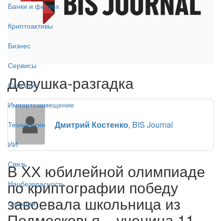
Банки и финтех
Криптоактивы
Бизнес
Сервисы
Девушка-разгадка
Соцсети
Импортозамещение
Дмитрий Костенко
, BIS Journal
Технологии
ИИ
Связь
В ХХ юбилейной олимпиаде
по криптографии победу
Нацбезопасность
завоевала школьница из
Санкции
Подмосковья − ученица 11