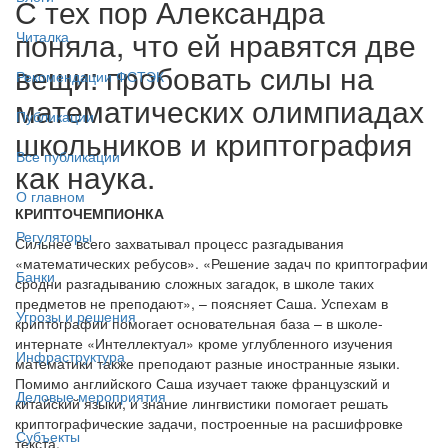
С тех пор Александра
поняла, что ей нравятся две
Читалка
вещи: пробовать силы на
Рекомендации ФСТЭК
математических олимпиадах
Публикации
школьников и криптография
Все публикации
как наука.
О главном
КРИПТОЧЕМПИОНКА
Регуляторы
Сильнее всего захватывал процесс разгадывания
«математических ребусов». «Решение задач по криптографии
Банки
сродни разгадыванию сложных загадок, в школе таких
предметов не преподают», – поясняет Саша. Успехам в
Угрозы и решения
криптографии помогает основательная база – в школе-
интернате «Интеллектуал» кроме углубленного изучения
Инфраструктура
математики также преподают разные иностранные языки.
Помимо английского Саша изучает также французский и
Деловые мероприятия
китайский языки, и знание лингвистики помогает решать
криптографические задачи, построенные на расшифровке
Субъекты
текста.