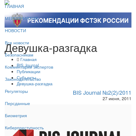
ГЛАВНАЯ
МЕРОПРИЯТИЯ
НОВОСТИ
Девушка-разгадка
Все новости
Безопасникам
Главная
BIS Journal
Комментарии экспертов
Публикации
Субъекты
Законодательство
Девушка-разгадка
Регуляторы
BIS Journal №2(2)/2011
27 июня, 2011
Персданные
Биометрия
Киберпреступность