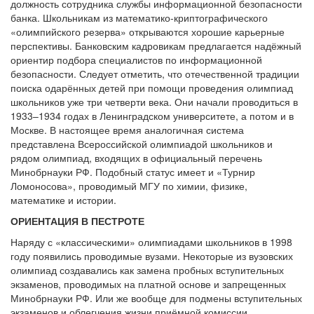
должность сотрудника службы информационной безопасности
банка. Школьникам из математико-криптографического
«олимпийского резерва» открываются хорошие карьерные
перспективы. Банковским кадровикам предлагается надёжный
ориентир подбора специалистов по информационной
безопасности. Следует отметить, что отечественной традиции
поиска одарённых детей при помощи проведения олимпиад
школьников уже три четверти века. Они начали проводиться в
1933–1934 годах в Ленинградском университете, а потом и в
Москве. В настоящее время аналогичная система
представлена Всероссийской олимпиадой школьников и
рядом олимпиад, входящих в официальный перечень
Минобрнауки РФ. Подобный статус имеет и «Турнир
Ломоносова», проводимый МГУ по химии, физике,
математике и истории.
ОРИЕНТАЦИЯ В ПЕСТРОТЕ
Наряду с «классическими» олимпиадами школьников в 1998
году появились проводимые вузами. Некоторые из вузовских
олимпиад создавались как замена пробных вступительных
экзаменов, проводимых на платной основе и запрещенных
Минобрнауки РФ. Или же вообще для подмены вступительных
экзаменов и облегчения жизни приёмной комиссии.