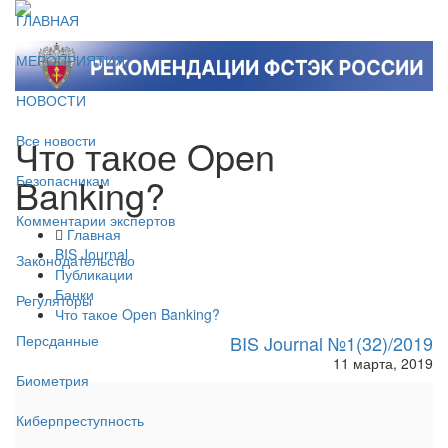
ГЛАВНАЯ
МЕРОПРИЯТИЯ
НОВОСТИ
Что такое Open
Все новости
Banking?
Безопасникам
Комментарии экспертов
Главная
BIS Journal
Законодательство
Публикации
Банки
Регуляторы
Что такое Open Banking?
BIS Journal №1(32)/2019
Персданные
11 марта, 2019
Биометрия
Киберпреступность