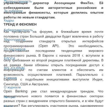
Промышленность
управляющий директор Ассоциации ФинТех. Её
собеседниками были авторитетные российские и
За рубежом
иностранные финансисты, которые делились опытом
работы по новым стандартам.
Кадры
ТРЕНД И ФЕНОМЕН
Киберграмотность
Как прозвучало на форуме, в ближайшее время почти
половина стран Большой двадцатки будет вовлечена в работу
Мероприятия
над созданием стандарта открытых интерфейсов
программирования (Open API). Это необходимость,
От партнёров
продиктованная последними тенденциями мирового
финансового рынка. В Европе с начала 2018 г. вступили в
БЛОГИ
силу требования ко второй редакции платёжной директивы. В
её рамках банки обязаны открыть посредникам доступ к
BIS JOURNAL
информации по счетам клиентов и обеспечить им
возможность осуществления платежей. Параллельно с
Главная
Европой с подобными инициативами выступили Индия,
Сингапур, США и Австралия.
О журнале
Open Banking уже стал международным трендом. Что
принципиально нового появится в финансовых секторах
Авторы
разных стран с внедрением открытого банкинга, и в чём будут
различия? Как регулировать участников рынка, одновременно
Блоги