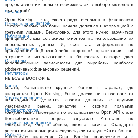
предоставляя им больше возможностей в выборе методов и
технологий?
Читалка
Open Banking – это, своего рода, феномен в финансовом
Рекомендации ФСТЭК
секторе, потому что банки начали делиться информацией с
третьими лицами. Безусловно, для этого нужно заручиться
Публикации
принципиальным согласием клиентов на использование их
персональных данных. И, если эта информация не
Все публикации
принадлежит ещё какой-либо сторонней организации, её
открытие и использование в банковском секторе даст
О главном
дополнительные возможности для выработки наиболее
эффективных финансовых решений.
Регуляторы
НЕ ВСЕ В ВОСТОРГЕ
Банки
Кстати, большинство крупных банков в странах, где
внедряется Open Banking, были далеко не в восторге от
Угрозы и решения
необходимости делиться своими данными с другими
участниками рынка, зачастую - своими прямыми
Инфраструктура
конкурентами. Пионерами по использованию Open API стала
Великобритания. Процесс запустило Агентство по
Деловые мероприятия
конкуренции, что, в общем, вполне логично. Стандарты
раскрытия информации коснулись девяти крупнейших банков.
Субъекты
Аналогично внедрение Open Banking происходило и в