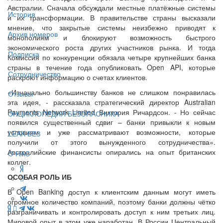
Австралии. Сначала обсуждали местные платёжные системы
История
и их трансформации. В правительстве страны высказали
мнение, что закрытые системы неизбежно приводят к
Архив номеров
монополиям и блокируют возможность быстрого
экономического роста других участников рынка. И тогда
Подписка
Комиссия по конкуренции обязала четыре крупнейших банка
страны в течение года опубликовать Open API, которые
Сотрудничество
раскроют информацию о счетах клиентов.
«Изначально большинству банков не слишком понравилась
Отзывы
эта идея, - рассказала стратегический директор Australian
Payments Network Limited Виктория Ричардсон. - Но сейчас
ЭНЦИКЛОПЕДИЯ БЕЗОПАСНИКА
появился существенный сдвиг – банки привыкли к новым
условиям и уже рассматривают возможности, которые
LEAK-БЕЗ
получили от этого вынужденного сотрудничества».
Австралийские финансисты опирались на опыт британских
О НАС
коллег.
ОСОБАЯ РОЛЬ ИБ
В Open Banking доступ к клиентским данным могут иметь
огромное количество компаний, поэтому банки должны чётко
разграничивать и контролировать доступ к ним третьих лиц.
Мировой опыт в этом уже наработан. В России Центральный