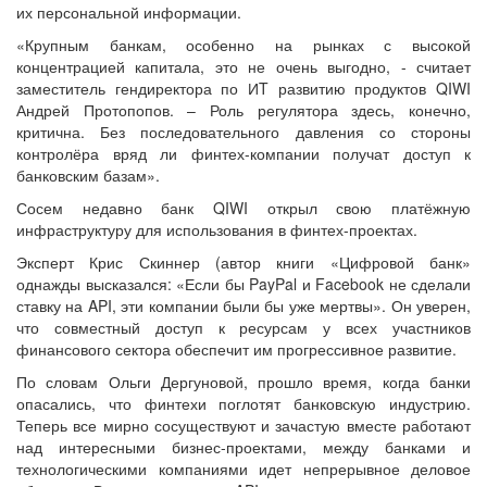
их персональной информации.
«Крупным банкам, особенно на рынках с высокой
концентрацией капитала, это не очень выгодно, - считает
заместитель гендиректора по ИT развитию продуктов QIWI
Андрей Протопопов. – Роль регулятора здесь, конечно,
критична. Без последовательного давления со стороны
контролёра вряд ли финтех-компании получат доступ к
банковским базам».
Сосем недавно банк QIWI открыл свою платёжную
инфраструктуру для использования в финтех-проектах.
Эксперт Крис Скиннер (автор книги «Цифровой банк»
однажды высказался: «Если бы PayPal и Facebook не сделали
ставку на API, эти компании были бы уже мертвы». Он уверен,
что совместный доступ к ресурсам у всех участников
финансового сектора обеспечит им прогрессивное развитие.
По словам Ольги Дергуновой, прошло время, когда банки
опасались, что финтехи поглотят банковскую индустрию.
Теперь все мирно сосуществуют и зачастую вместе работают
над интересными бизнес-проектами, между банками и
технологическими компаниями идет непрерывное деловое