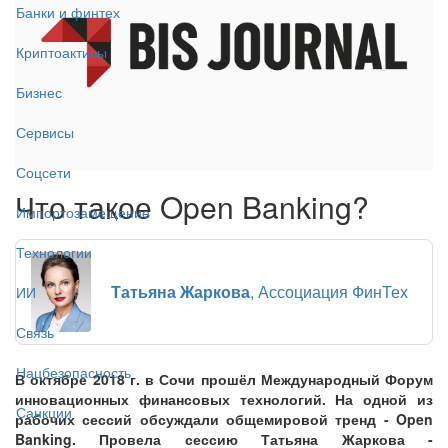
Банки и финтех
Криптоактивы
Бизнес
Сервисы
Соцсети
Что такое Open Banking?
Импортозамещение
Технологии
Татьяна Жаркова
, Ассоциация ФинТех
ИИ
Связь
Нацбезопасность
В октябре 2018 г. в Сочи прошёл Международный Форум
инновационных финансовых технологий. На одной из
Санкции
рабочих сессий обсуждали общемировой тренд - Open
Banking. Провела сессию Татьяна Жаркова -