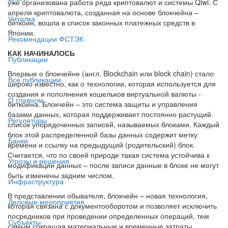
уже организована работа ряда криптовалют и системы Qiwi. С
апреля криптовалюта, созданная на основе блокчейна –
Читалка
биткоин, вошла в список законных платежных средств в
Японии.
Рекомендации ФСТЭК
КАК НАЧИНАЛОСЬ
Публикации
Впервые о блокчейне (англ. Blockchain или block chain) стало
Все публикации
широко известно, как о технологии, которая используется для
создания и пополнения кошельков виртуальной валюты -
О главном
биткоина. Блокчейн – это система защиты и управления
базами данных, которая поддерживает постоянно растущий
Регуляторы
список упорядоченных записей, называемых блоками. Каждый
блок этой распределенной базы данных содержит метку
Банки
времени и ссылку на предыдущий (родительский) блок.
Считается, что по своей природе такая система устойчива к
Угрозы и решения
модификации данных – после записи данные в блоке не могут
быть изменены задним числом.
Инфраструктура
В представлении обывателя, блокчейн – новая технология,
Деловые мероприятия
которая связана с документооборотом и позволяет исключить
посредников при проведении определенных операций, тем
Субъекты
самым сокращая материальные и временные затраты.