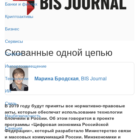
Банки и финтех
Криптоактивы
Бизнес
Сервисы
Скованные одной цепью
Соцсети
Импортозамещение
Марина Бродская
, BIS Journal
Технологии
ИИ
Связь
В 2019 году будут приняты все нормативно-правовые
акты, которые обеспечат использование технологии
Нацбезопасность
блокчейн в России. Об этом говорится в проекте
программы «Цифровая экономика Российской
Санкции
Федерации», который разработало Министерство связи
и массовых коммуникаций России. Минэкономики и