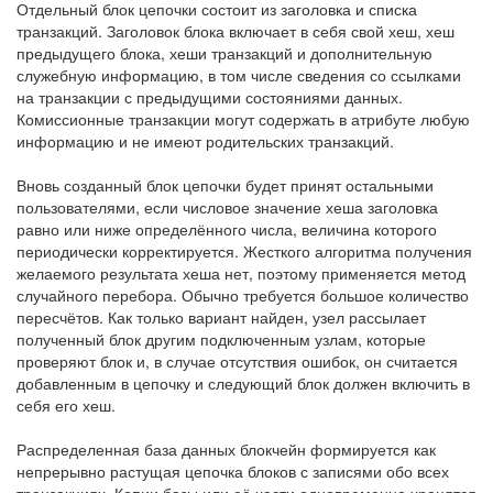
Отдельный блок цепочки состоит из заголовка и списка
транзакций. Заголовок блока включает в себя свой хеш, хеш
предыдущего блока, хеши транзакций и дополнительную
служебную информацию, в том числе сведения со ссылками
на транзакции с предыдущими состояниями данных.
Комиссионные транзакции могут содержать в атрибуте любую
информацию и не имеют родительских транзакций.
Вновь созданный блок цепочки будет принят остальными
пользователями, если числовое значение хеша заголовка
равно или ниже определённого числа, величина которого
периодически корректируется. Жесткого алгоритма получения
желаемого результата хеша нет, поэтому применяется метод
случайного перебора. Обычно требуется большое количество
пересчётов. Как только вариант найден, узел рассылает
полученный блок другим подключенным узлам, которые
проверяют блок и, в случае отсутствия ошибок, он считается
добавленным в цепочку и следующий блок должен включить в
себя его хеш.
Распределенная база данных блокчейн формируется как
непрерывно растущая цепочка блоков с записями обо всех
транзакциях. Копии базы или её части одновременно хранятся