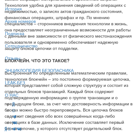
Технология удобна для хранения сведений об операциях с
История
недвижимостью, о записях актов гражданского состояния,
финансовых операциях, штрафах и пр. По мнению
Архив номеров
специалистов – сторонников внедрения технологии в жизнь,
она предоставляет неограниченные возможности для работы
Подписка
с данными вне зависимости от физического местонахождения
пользователя и одновременно обеспечивает надежную
Сотрудничество
защиту блоков цепочки от подделки.
Отзывы
БЛОКЧЕЙН. ЧТО ЭТО ТАКОЕ?
ЭНЦИКЛОПЕДИЯ БЕЗОПАСНИКА
Выстроенная по определенным математическим правилам,
технология блокчейн – это постоянно формируемая цепочка,
LEAK-БЕЗ
которая представляет собой сложную структуру и состоит из
отдельных блоков транзакций. Каждый блок содержит
О НАС
подтвержденную информацию о группе транзакции и о
предыдущем блоке, за счет чего достоверность информации в
блоках можно быстро перепроверить. Вся цепочка блоков
содержит сведения обо всех совершённых когда-либо
операциях в базе данных. Исключение составляет первый
блок в цепочке, у которого отсутствует родительский блок.