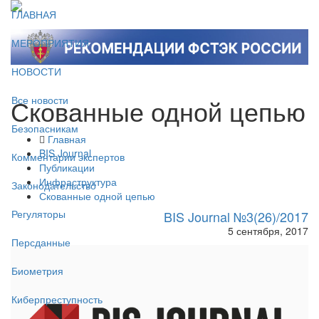
ГЛАВНАЯ
МЕРОПРИЯТИЯ
НОВОСТИ
Скованные одной цепью
Все новости
Безопасникам
Главная
BIS Journal
Комментарии экспертов
Публикации
Инфраструктура
Законодательство
Скованные одной цепью
Регуляторы
BIS Journal №3(26)/2017
5 сентября, 2017
Персданные
Биометрия
Киберпреступность