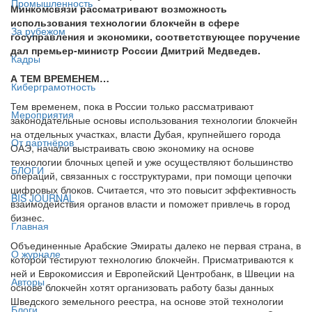
Промышленность
Минкомсвязи рассматривают возможность
использования технологии блокчейн в сфере
За рубежом
госуправления и экономики, соответствующее поручение
дал премьер-министр России Дмитрий Медведев.
Кадры
А ТЕМ ВРЕМЕНЕМ…
Киберграмотность
Тем временем, пока в России только рассматривают
Мероприятия
законодательные основы использования технологии блокчейн
на отдельных участках, власти Дубая, крупнейшего города
От партнёров
ОАЭ, начали выстраивать свою экономику на основе
технологии блочных цепей и уже осуществляют большинство
БЛОГИ
операций, связанных с госструктурами, при помощи цепочки
цифровых блоков. Считается, что это повысит эффективность
BIS JOURNAL
взаимодействия органов власти и поможет привлечь в город
бизнес.
Главная
Объединенные Арабские Эмираты далеко не первая страна, в
О журнале
которой тестируют технологию блокчейн. Присматриваются к
ней и Еврокомиссия и Европейский Центробанк, в Швеции на
Авторы
основе блокчейн хотят организовать работу базы данных
Шведского земельного реестра, на основе этой технологии
Блоги