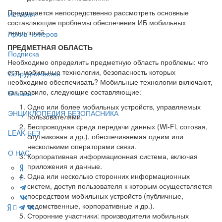
Предлагается непосредственно рассмотреть основные
История
составляющие проблемы обеспечения ИБ мобильных
технологий.
Архив номеров
ПРЕДМЕТНАЯ ОБЛАСТЬ
Подписка
Необходимо определить предметную область проблемы: что
есть мобильные технологии, безопасность которых
Сотрудничество
необходимо обеспечивать? Мобильные технологии включают,
как правило, следующие составляющие:
Отзывы
Одно или более мобильных устройств, управляемых
ЭНЦИКЛОПЕДИЯ БЕЗОПАСНИКА
пользователями.
Беспроводная среда передачи данных (Wi-Fi, сотовая,
LEAK-БЕЗ
спутниковая и др.), обеспечиваемая одним или
несколькими операторами связи.
О НАС
Корпоративная информационная система, включая
приложения и данные.
Одна или несколько сторонних информационных
систем, доступ пользователя к которым осуществляется
посредством мобильных устройств (публичные,
ведомственные, корпоративные и др.).
Сторонние участники: производители мобильных