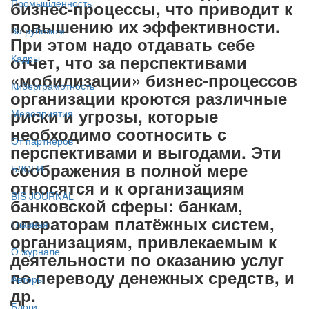
Промышленность
бизнес-процессы, что приводит к
повышению их эффективности.
За рубежом
При этом надо отдавать себе
отчет, что за перспективами
Кадры
«мобилизации» бизнес-процессов
Киберграмотность
организации кроются различные
риски и угрозы, которые
Мероприятия
необходимо соотносить с
От партнёров
перспективами и выгодами. Эти
соображения в полной мере
БЛОГИ
относятся и к организациям
BIS JOURNAL
банковской сферы: банкам,
операторам платёжных систем,
Главная
организациям, привлекаемым к
О журнале
деятельности по оказанию услуг
по переводу денежных средств, и
Авторы
др.
Блоги