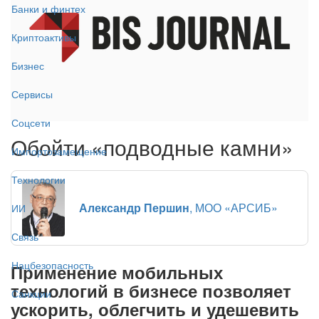
Банки и финтех
Криптоактивы
Бизнес
Сервисы
Соцсети
Обойти «подводные камни»
Импортозамещение
Технологии
Александр Першин
, МОО «АРСИБ»
ИИ
Связь
Нацбезопасность
Применение мобильных
технологий в бизнесе позволяет
Санкции
ускорить, облегчить и удешевить