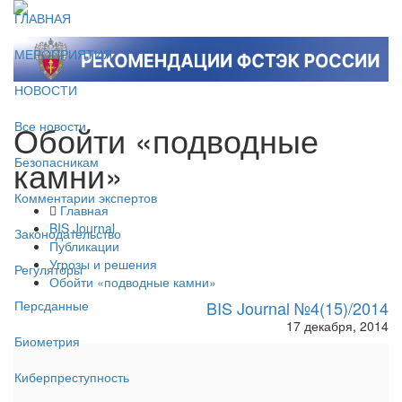
ГЛАВНАЯ
МЕРОПРИЯТИЯ
НОВОСТИ
Обойти «подводные
Все новости
камни»
Безопасникам
Комментарии экспертов
Главная
BIS Journal
Законодательство
Публикации
Угрозы и решения
Регуляторы
Обойти «подводные камни»
BIS Journal №4(15)/2014
Персданные
17 декабря, 2014
Биометрия
Киберпреступность