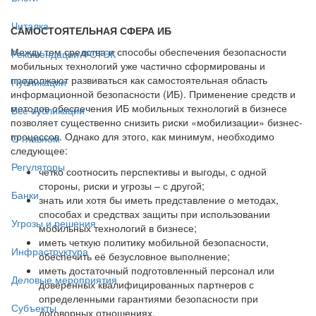
Читалка
САМОСТОЯТЕЛЬНАЯ СФЕРА ИБ
Между тем средства и способы обеспечения безопасности
Рекомендации ФСТЭК
мобильных технологий уже частично сформированы и
продолжают развиваться как самостоятельная область
Публикации
информационной безопасности (ИБ). Применение средств и
методов обеспечения ИБ мобильных технологий в бизнесе
Все публикации
позволяет существенно снизить риски «мобилизации» бизнес-
процессов. Однако для этого, как минимум, необходимо
О главном
следующее:
Регуляторы
четко соотносить перспективы и выгоды, с одной
стороны, риски и угрозы – с другой;
Банки
знать или хотя бы иметь представление о методах,
способах и средствах защиты при использовании
Угрозы и решения
мобильных технологий в бизнесе;
иметь четкую политику мобильной безопасности,
Инфраструктура
обеспечить её безусловное выполнение;
иметь достаточный подготовленный персонал или
Деловые мероприятия
доверенных квалифицированных партнеров с
определенными гарантиями безопасности при
Субъекты
договорных отношениях.