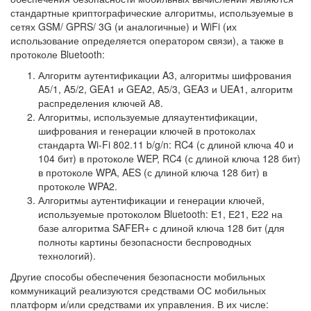
стандартные криптографические алгоритмы, используемые в
сетях GSM/ GPRS/ 3G (и аналогичные) и WiFi (их
использование определяется оператором связи), а также в
протоколе Bluetooth:
Алгоритм аутентификации A3, алгоритмы шифрования
A5/1, A5/2, GEA1 и GEA2, A5/3, GEA3 и UEA1, алгоритм
распределения ключей А8.
Алгоритмы, используемые дляаутентификации,
шифрования и генерации ключей в протоколах
стандарта Wi-Fi 802.11 b/g/n: RC4 (с длиной ключа 40 и
104 бит) в протоколе WEP, RC4 (с длиной ключа 128 бит)
в протоколе WPA, AES (с длиной ключа 128 бит) в
протоколе WPA2.
Алгоритмы аутентификации и генерации ключей,
используемые протоколом Bluetooth: Е1, Е21, Е22 на
базе алгоритма SAFER+ с длиной ключа 128 бит (для
полноты картины безопасности беспроводных
технологий).
Другие способы обеспечения безопасности мобильных
коммуникаций реализуются средствами ОС мобильных
платформ и/или средствами их управления. В их числе: