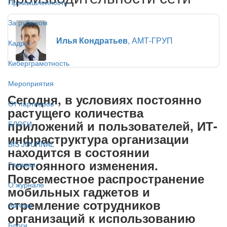
Промышленность
За рубежом
Илья Кондратьев
, АМТ-ГРУП
Кадры
Киберграмотность
Мероприятия
Сегодня, в условиях постоянно
От партнёров
растущего количества
приложений и пользователей, ИТ-
БЛОГИ
инфраструктура организации
BIS JOURNAL
находится в состоянии
постоянного изменения.
Главная
Повсеместное распространение
О журнале
мобильных гаджетов и
стремление сотрудников
Авторы
организаций к использованию
Блоги