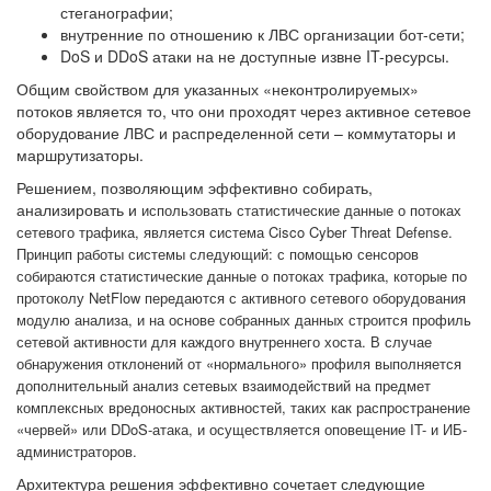
стеганографии;
внутренние по отношению к ЛВС организации бот-сети;
DoS и DDoS атаки на не доступные извне IT-ресурсы.
Общим свойством для указанных «неконтролируемых»
потоков является то, что они проходят через активное сетевое
оборудование ЛВС и распределенной сети – коммутаторы и
маршрутизаторы.
Решением, позволяющим эффективно собирать,
анализировать и
использовать статистические данные о потоках
сетевого трафика, является система Cisco Cyber Threat Defense.
Принцип работы системы следующий: с помощью сенсоров
собираются статистические данные о потоках трафика, которые по
протоколу NetFlow передаются с активного сетевого оборудования
модулю анализа, и на основе собранных данных строится профиль
сетевой активности для каждого внутреннего хоста. В случае
обнаружения отклонений от «нормального» профиля выполняется
дополнительный анализ сетевых взаимодействий на предмет
комплексных вредоносных активностей, таких как распространение
«червей» или DDoS-атака, и осуществляется оповещение IT- и ИБ-
администраторов.
Архитектура решения эффективно сочетает следующие