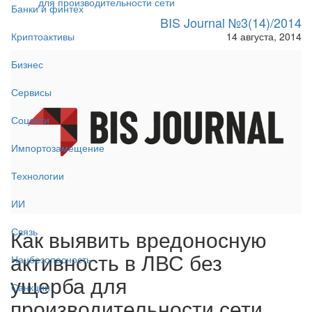
для производительности сети
Банки и финтех
BIS Journal №3(14)/2014
14 августа, 2014
Криптоактивы
Бизнес
Сервисы
Соцсети
Импортозамещение
Технологии
ИИ
Как выявить вредоносную
Связь
активность в ЛВС без
Нацбезопасность
ущерба для
Санкции
производительности сети