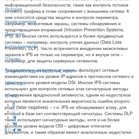
информационной безопасности, такие как контроль потоков
История
сетевого трафика в точке сопряжения с внешними сетями. К
ним относятся средства защиты и контроля периметра,
Архив номеров
например, межсетевые экраны, системы обнаружения и
предотвращения вторжений (Intrusion Prevention Systems,
Подписка
IPS). Во многих сетях используются и более продвинутые
системы – например, контроль утечек данных (Data Loss
Сотрудничество
Prevention, DLP). Часто встречается внедрение межсетевых
экранов и IPS не только на периметре, но и внутри сети –
Отзывы
например, для защиты серверных сегментов.
Традиционные межсетевые экраны фильтруют сетевые
ЭНЦИКЛОПЕДИЯ БЕЗОПАСНИКА
взаимодействия на уровне IP-адресов и протоколов сетевого и
транспортного уровня модели OSI. Многие IPS-системы
LEAK-БЕЗ
используют для контроля сетевых атак сигнатурные методы
обнаружения вредоносной активности, одним из недостатков
О НАС
которых является значительная вероятность ошибок второго
рода (false negatives) – т.е. IPS не обнаруживает атаку, для
которой в базе нет соответствующей сигнатуры. Системы DLP
также используют сигнатурные методы, хотя и на более
высоком уровне модели OSI – цифровые отпечатки
документов, и таким образом имеют аналогичные недостатки.