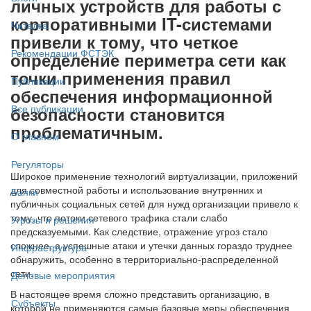
личных устройств для работы с
корпоративными IT-системами
Читалка
привели к тому, что четкое
Рекомендации ФСТЭК
определение периметра сети как
точки применения правил
Публикации
обеспечения информационной
Все публикации
безопасности становится
проблематичным.
О главном
Регуляторы
Широкое применение технологий виртуализации, приложений
для совместной работы и использование внутренних и
Банки
публичных социальных сетей для нужд организации привело к
тому, что потоки сетевого трафика стали слабо
Угрозы и решения
предсказуемыми. Как следствие, отражение угроз стало
сложнее, а успешные атаки и утечки данных гораздо труднее
Инфраструктура
обнаружить, особенно в территориально-распределенной
сети.
Деловые мероприятия
В настоящее время сложно представить организацию, в
Субъекты
которой не применяются самые базовые меры обеспечения