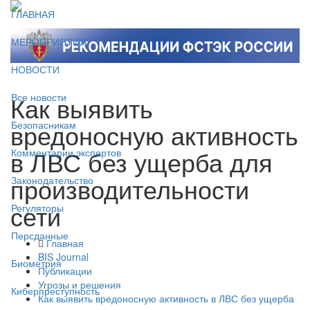
ГЛАВНАЯ
МЕРОПРИЯТИЯ
НОВОСТИ
Как выявить
Все новости
вредоносную активность
Безопасникам
в ЛВС без ущерба для
Комментарии экспертов
производительности
Законодательство
сети
Регуляторы
Персданные
Главная
BIS Journal
Биометрия
Публикации
Угрозы и решения
Киберпреступность
Как выявить вредоносную активность в ЛВС без ущерба