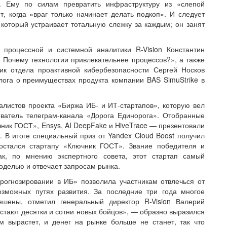
. Ему по силам превратить инфраструктуру из «слепой
т, когда «враг только начинает делать подкоп». И следует
который устраивает тотальную слежку за каждым; он занят
 процессной и системной аналитики R-Vision Константин
Почему технологии привлекательнее процессов?», а также
ик отдела проактивной кибербезопасности Сергей Носков
ога о преимуществах продукта компании BAS SimuStrike в
листов проекта «Биржа ИБ- и ИТ-стартапов», которую вел
ватель телеграм-канала «Дорога Единорога». Отобранные
чник ГОСТ», Ensys, AI DeepFake и HiveTrace — презентовали
 В итоге специальный приз от Yandex Cloud Boost получил
достался стартапу «Ключник ГОСТ». Звание победителя и
как, по мнению экспертного совета, этот стартап самый
оделью и отвечает запросам рынка.
прогнозировании в ИБ» позволила участникам отвлечься от
озможных путях развития. За последние три года многое
шены, отметил генеральный директор R-Vision Валерий
встают десятки и сотни новых бойцов», — образно выразился
м вырастет, и денег на рынке больше не станет, так что