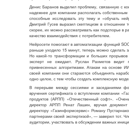
Денис Баранов выделил проблему, связанную с ко
надежнее для компании располагать собственным 
способные исследовать эту тему и «обучать ней
Дмитрий Гусев выразил скептицизм в отношении т
скорее, их можно рассматривать как подспорье в 
качество взаимодействия с потребителем.
Нейросети помогают в автоматизации функций SOC 
раньше уходило 15 минут, теперь можно сделать з
Но какой-то трансформации и больших прорывов 
эксперт не ожидает. Руслан Рахметов видит
привнесенных алгоритмами. Атакам на основе ИИ
своей компании они стараются объединять наработ
одно целое, с тем чтобы создать комплексную моде
В перерыве между сессиями и заседаниями ф
вручения сертификата о вступлении компании «Г
продуктов (АРПП) «Отечественный софт». «Очен
директор АРПП Ренат Лашин, вручая документ
директору «Газинформсервис» Роману Пустарнако
партнерами своей экспертизой», — заверил тот. Ч
аудитории, участвовать в обсуждении важных инициа