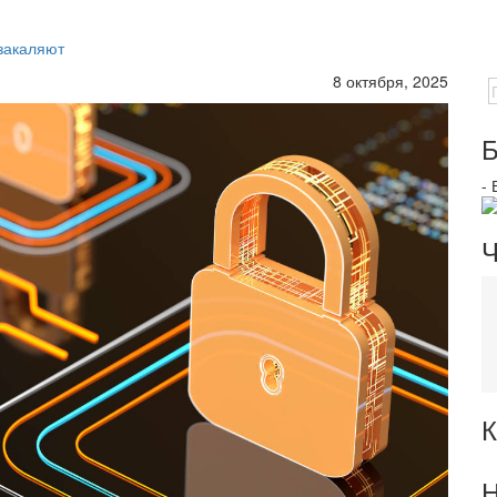
закаляют
8 октября, 2025
Б
-
Ч
К
Н