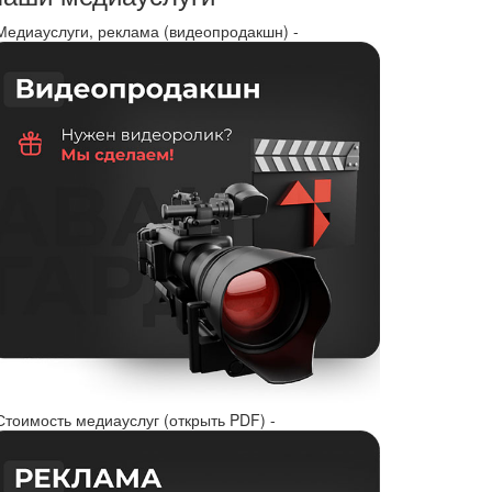
 Медиауслуги, реклама (видеопродакшн) -
Стоимость медиауслуг (открыть PDF) -