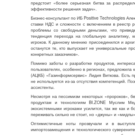
предстоит «более серьезная битва за распреде
эффективности решения задач».
Бизнес-консультант по ИБ Positive Technologies А
ставки НДС и сложности с включением в реестр р
проблемы со свободными деньгами, что привед
тенденция перехода на глобальную аналитику, к
игроков. К данному мнению присоединился и архит
останутся те, кто выпускает не универсальные п
конкретных заказчиков».
Помимо заботы о разработке продуктов, интереса
пользователях, особенно в регионах, предложила к
(АЦКБ) «Газинформсервис» Лидия Виткова. Есть 
не используется из-за отсутствия компетенций. По
ассистенты.
Несмотря на пессимизм некоторых «пророков», бе
продуктам и технологиям BI.ZONE Муслим Ме
экосистемными игроками усилится, так же как и б
переживать сильно не стоит, но «джуны» и «мидлы
Оптимистичные ноты прозвучали и в выступл
импортозамещения и технологического суверенитет