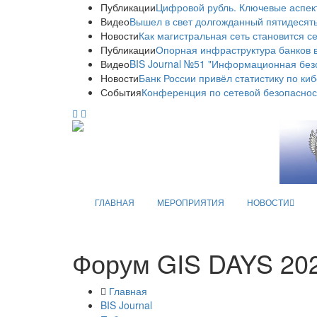
Публикации
Цифровой рубль. Ключевые аспек
Видео
Вышел в свет долгожданный пятидесяты
Новости
Как магистральная сеть становится с
Публикации
Опорная инфраструктура банков в
Видео
BIS Journal №51 "Информационная без
Новости
Банк России привёл статистику по ки
События
Конференция по сетевой безопаснос
ГЛАВНАЯ
МЕРОПРИЯТИЯ
НОВОСТИ
Форум GIS DAYS 202
Главная
BIS Journal