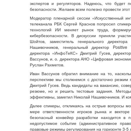
экспертов и регуляторов. Надеюсь, что будет
безопасности. Желаем всем полезно провести этот
Модератор пленарной сессии «Искусственный инт
телеканала РБК Сергей Краснов попросил спикеро
технологий ИИ меняет рынок труда, формиру
кибербезопасности. В дискуссии приняли участ
Шойтов, заместитель генерального директор
Нашивочников, генеральный директор Positive 
директора «ИнфоТеКС» Дмитрий Гусев, директор
Вассунов, и. о. директора АНО «Цифровая экономик
Руслан Рахметов.
Иван Вассунов обратил внимание на то, наскол
перспективе мы столкнемся с достаточно резким п
Дмитрий Гусев. Ведь кандидаты на вакансию, сове
резюме, но и решить тестовые задания. Методы
эффективны, заметил Николай Нашивочников. И ком
Далее спикеры, откликаясь на острые вопросы мо
мере ответственности игроков рынка и векторе
безопасный конвейер разработки находится в п
недопустимое событие (административное право
правовые режимы регулирования на горизонте 3-5 л