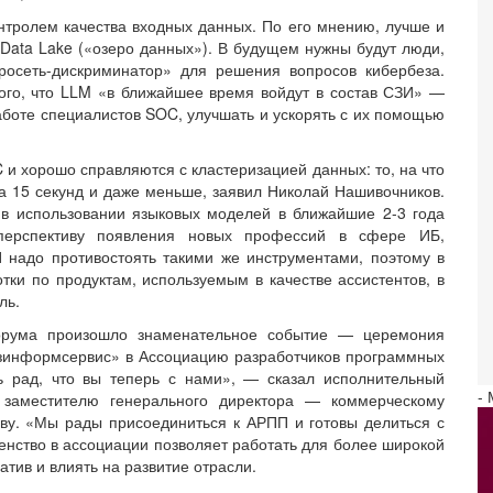
нтролем качества входных данных. По его мнению, лучше и
Data Lake («озеро данных»). В будущем нужны будут люди,
росеть-дискриминатор» для решения вопросов кибербеза.
ого, что LLM «в ближайшее время войдут в состав СЗИ» —
работе специалистов SOC, улучшать и ускорять с их помощью
и хорошо справляются с кластеризацией данных: то, на что
а 15 секунд и даже меньше, заявил Николай Нашивочников.
в использовании языковых моделей в ближайшие 2-3 года
 перспективу появления новых профессий в сфере ИБ,
 надо противостоять такими же инструментами, поэтому в
ки по продуктам, используемым в качестве ассистентов, в
ль.
орума произошло знаменательное событие — церемония
азинформсервис» в Ассоциацию разработчиков программных
ь рад, что вы теперь с нами», — сказал исполнительный
-
 заместителю генерального директора — коммерческому
ву. «Мы рады присоединиться к АРПП и готовы делиться с
ленство в ассоциации позволяет работать для более широкой
тив и влиять на развитие отрасли.