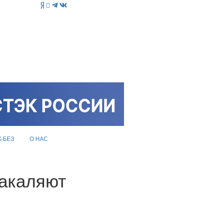
K-БЕЗ
О НАС
закаляют