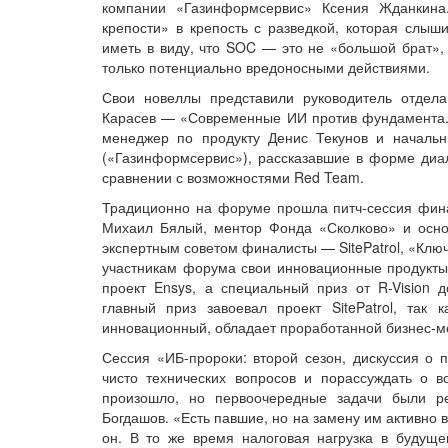
компании «Газинформсервис» Ксения Жданкина
крепости» в крепость с разведкой, которая слыши
иметь в виду, что SOC — это не «большой брат», 
только потенциально вредоносными действиями.
Свои новеллы представили руководитель отдела
Карасев — «Современные ИИ против фундамента. 
менеджер по продукту Денис Текунов и начальн
(«Газинформсервис»), рассказавшие в форме диал
сравнении с возможностями Red Team.
Традиционно на форуме прошла питч-сессия фина
Михаил Бялый, ментор Фонда «Сколково» и осно
экспертным советом финалисты — SitePatrol, «Клю
участникам форума свои инновационные продукты.
проект Ensys, а специальный приз от R-Vision 
главный приз завоевал проект SitePatrol, так 
инновационный, обладает проработанной бизнес-м
Сессия «ИБ-пророки: второй сезон, дискуссия о 
чисто технических вопросов и порассуждать о в
произошло, но первоочередные задачи были ре
Богдашов. «Есть павшие, но на замену им активно 
он. В то же время налоговая нагрузка в будуще