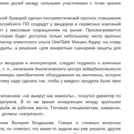
ление долей между сильными участниками с точки зрения
лексей Лукацкий сделал пессимистический прогноз: повышение
оссийского ПО создадут у вендоров и сервисных компаний
ет к массовым сокращениям на рынке. Просматривается
оторая будет доступна только небольшому числу крупных
ектор клиентского опыта UserGate Михаил Кадер: на плаву
родукты, а решения «для конкретных сценариев защиты для
х вендоров и интеграторов, следует подумать о конечных
. т. н., начальник Аналитического центра кибербезопасности
примеры приобретения оборудования на миллионы, которое
этому надо сделать так, чтобы у каждого продукта были свои
зопасники «не вымрут как мамонты», пошутил директор по
джлумов. В то же время конкуренция между крупными
орьба за рабочие места. Топовым специалистам, наверное,
» должны «напрячься».
ении Валерия Богдашова. Говоря о сложных вопросах
а, он отметил, что какие-то задачи мы уже решили, другие