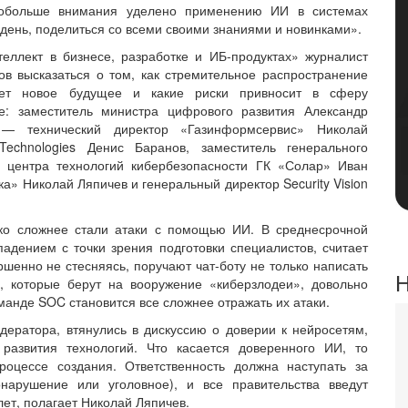
 побольше внимания уделено применению ИИ в системах
 день, поделиться со всеми своими знаниями и новинками».
еллект в бизнесе, разработке и ИБ-продуктах» журналист
в высказаться о том, как стремительное распространение
ет новое будущее и какие риски привносит в сферу
ие: заместитель министра цифрового развития Александр
а — технический директор «Газинформсервис» Николай
Technologies Денис Баранов, заместитель генерального
 центра технологий кибербезопасности ГК «Солар» Иван
а» Николай Ляпичев и генеральный директор Security Vision
ько сложнее стали атаки с помощью ИИ. В среднесрочной
адением с точки зрения подготовки специалистов, считает
ршенно не стесняясь, поручают чат-боту не только написать
Н
, которые берут на вооружение «киберзлодеи», довольно
анде SOC становится все сложнее отражать их атаки.
дератора, втянулись в дискуссию о доверии к нейросетям,
 развития технологий. Что касается доверенного ИИ, то
роцессе создания. Ответственность должна наступать за
нарушение или уголовное), и все правительства введут
ет, полагает Николай Ляпичев.