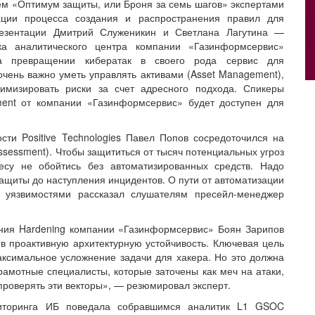
ем «Оптимум защиты, или Броня за семь шагов» экспертами
ации процесса создания и распространения правил для
резентации Дмитрий Служеникин и Светлана Лагутина —
ка аналитического центра компании «Газинформсервис»
а превращении кибератак в своего рода сервис для
чень важно уметь управлять активами (Asset Management),
имизировать риски за счет адресного подхода. Спикеры
ment от компании «Газинформсервис» будет доступен для
сти Positive Technologies Павел Попов сосредоточился на
ssessment). Чтобы защититься от тысяч потенциальных угроз
несу не обойтись без автоматизированных средств. Надо
ащиты до наступления инцидентов. О пути от автоматизации
 уязвимостями рассказал слушателям пресейл-менеджер
ения Hardening компании «Газинформсервис» Боян Зарипов
 в проактивную архитектурную устойчивость. Ключевая цель
ксимальное усложнение задачи для хакера. Но это должна
грамотные специалисты, которые заточены как меч на атаки,
проверять эти векторы», — резюмировал эксперт.
ниторинга ИБ поведала собравшимся аналитик L1 GSOC