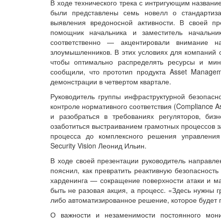
В ходе технического трека с интригующим названи
были представлены семь новелл о стандартиз
выявления вредоносной активности. В своей п
помощник начальника и заместитель начальни
соответственно — акцентировали внимание н
злоумышленников. В этих условиях для компаний о
чтобы оптимально распределять ресурсы и мин
сообщили, что прототип продукта Asset Manage
демонстрации в четвертом квартале.
Руководитель группы инфраструктурной безопасно
контроле нормативного соответствия (Compliance A
и разобраться в требованиях регуляторов, биз
озаботиться выстраиванием грамотных процессов з
процесса до комплексного решения управления
Security Vision Леонид Ильин.
В ходе своей презентации руководитель направл
пояснил, как превратить реактивную безопасность
харденинга — сокращение поверхности атаки и ма
быть не разовая акция, а процесс. «Здесь нужны 
либо автоматизированное решение, которое будет 
О важности и незаменимости постоянного мо