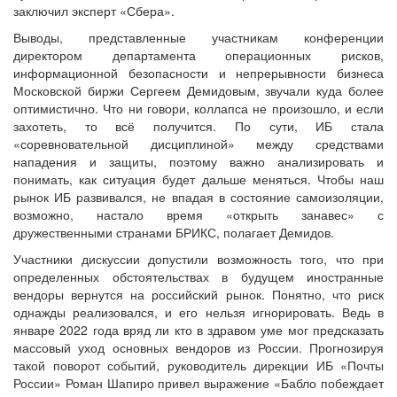
заключил эксперт «Сбера».
Выводы, представленные участникам конференции
директором департамента операционных рисков,
информационной безопасности и непрерывности бизнеса
Московской биржи Сергеем Демидовым, звучали куда более
оптимистично. Что ни говори, коллапса не произошло, и если
захотеть, то всё получится. По сути, ИБ стала
«соревновательной дисциплиной» между средствами
нападения и защиты, поэтому важно анализировать и
понимать, как ситуация будет дальше меняться. Чтобы наш
рынок ИБ развивался, не впадая в состояние самоизоляции,
возможно, настало время «открыть занавес» с
дружественными странами БРИКС, полагает Демидов.
Участники дискуссии допустили возможность того, что при
определенных обстоятельствах в будущем иностранные
вендоры вернутся на российский рынок. Понятно, что риск
однажды реализовался, и его нельзя игнорировать. Ведь в
январе 2022 года вряд ли кто в здравом уме мог предсказать
массовый уход основных вендоров из России. Прогнозируя
такой поворот событий, руководитель дирекции ИБ «Почты
России» Роман Шапиро привел выражение «Бабло побеждает