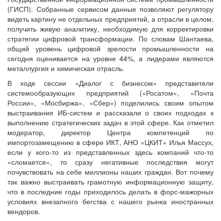
(ГИСП). Собранные сервисом данные позволяют регулятору
видеть картину не отдельных предприятий, а отрасли в целом,
получить живую аналитику, необходимую для корректировки
стратегии цифровой трансформации. По словам Шантаева,
общий уровень цифровой зрелости промышленности на
сегодня оценивается на уровне 44%, а лидерами являются
металлургия и химическая отрасль.
В ходе сессии «Диалог с бизнесом» представители
системообразующих предприятий («Росатом», «Почта
России», «Мосбиржа», «Сбер») поделились своим опытом
выстраивания ИБ-систем и рассказали о своих подходах к
выполнению стратегических задач в этой сфере. Как отметил
модератор, директор Центра компетенций по
импортозамещению в сфере ИКТ, АНО «ЦКИТ» Илья Массух,
если у кого-то из представленных здесь компаний что-то
«сломается», то сразу негативные последствия могут
почувствовать на себе миллионы наших граждан. Вот почему
так важно выстраивать грамотную информационную защиту,
что в последние годы приходилось делать в форс-мажорных
условиях внезапного бегства с нашего рынка иностранных
вендоров.