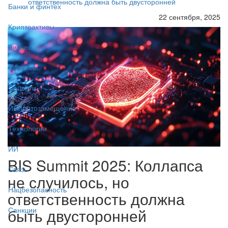
ответственность должна быть двусторонней
Банки и финтех
22 сентября, 2025
Криптоактивы
Бизнес
Сервисы
Соцсети
Импортозамещение
Технологии
ИИ
BIS Summit 2025: Коллапса
Связь
не случилось, но
Нацбезопасность
ответственность должна
быть двусторонней
Санкции