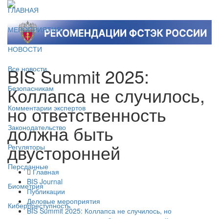
ГЛАВНАЯ
МЕРОПРИЯТИЯ
НОВОСТИ
BIS Summit 2025:
Все новости
Коллапса не случилось,
Безопасникам
но ответственность
Комментарии экспертов
должна быть
Законодательство
двусторонней
Регуляторы
Персданные
Главная
BIS Journal
Биометрия
Публикации
Деловые мероприятия
Киберпреступность
BIS Summit 2025: Коллапса не случилось, но