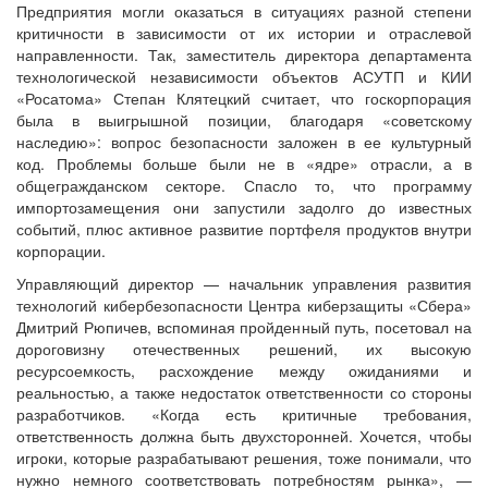
Предприятия могли оказаться в ситуациях разной степени
критичности в зависимости от их истории и отраслевой
направленности. Так, заместитель директора департамента
технологической независимости объектов АСУТП и КИИ
«Росатома» Степан Клятецкий считает, что госкорпорация
была в выигрышной позиции, благодаря «советскому
наследию»: вопрос безопасности заложен в ее культурный
код. Проблемы больше были не в «ядре» отрасли, а в
общегражданском секторе. Спасло то, что программу
импортозамещения они запустили задолго до известных
событий, плюс активное развитие портфеля продуктов внутри
корпорации.
Управляющий директор — начальник управления развития
технологий кибербезопасности Центра киберзащиты «Сбера»
Дмитрий Рюпичев, вспоминая пройденный путь, посетовал на
дороговизну отечественных решений, их высокую
ресурсоемкость, расхождение между ожиданиями и
реальностью, а также недостаток ответственности со стороны
разработчиков. «Когда есть критичные требования,
ответственность должна быть двухсторонней. Хочется, чтобы
игроки, которые разрабатывают решения, тоже понимали, что
нужно немного соответствовать потребностям рынка», —