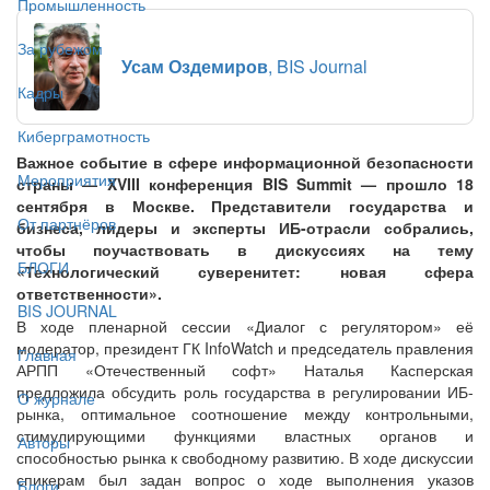
Промышленность
За рубежом
Усам Оздемиров
, BIS Journal
Кадры
Киберграмотность
Важное событие в сфере информационной безопасности
Мероприятия
страны — XVIII конференция BIS Summit — прошло 18
сентября в Москве. Представители государства и
От партнёров
бизнеса, лидеры и эксперты ИБ-отрасли собрались,
чтобы поучаствовать в дискуссиях на тему
БЛОГИ
«Технологический суверенитет: новая сфера
ответственности».
BIS JOURNAL
В ходе пленарной сессии «Диалог с регулятором» её
модератор, президент ГК InfoWatch и председатель правления
Главная
АРПП «Отечественный софт» Наталья Касперская
предложила обсудить роль государства в регулировании ИБ-
О журнале
рынка, оптимальное соотношение между контрольными,
стимулирующими функциями властных органов и
Авторы
способностью рынка к свободному развитию. В ходе дискуссии
спикерам был задан вопрос о ходе выполнения указов
Блоги