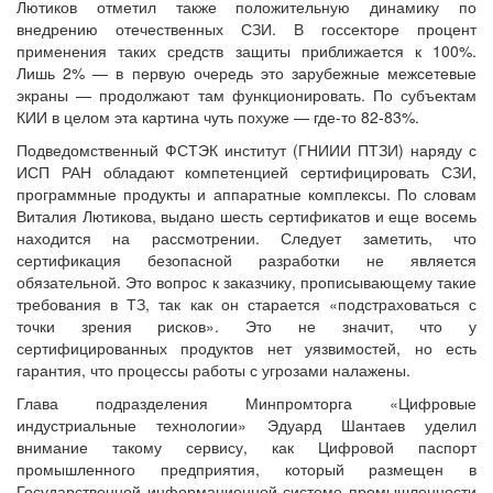
Лютиков отметил также положительную динамику по
внедрению отечественных СЗИ. В госсекторе процент
применения таких средств защиты приближается к 100%.
Лишь 2% — в первую очередь это зарубежные межсетевые
экраны — продолжают там функционировать. По субъектам
КИИ в целом эта картина чуть похуже — где-то 82-83%.
Подведомственный ФСТЭК институт (ГНИИИ ПТЗИ) наряду с
ИСП РАН обладают компетенцией сертифицировать СЗИ,
программные продукты и аппаратные комплексы. По словам
Виталия Лютикова, выдано шесть сертификатов и еще восемь
находится на рассмотрении. Следует заметить, что
сертификация безопасной разработки не является
обязательной. Это вопрос к заказчику, прописывающему такие
требования в ТЗ, так как он старается «подстраховаться с
точки зрения рисков». Это не значит, что у
сертифицированных продуктов нет уязвимостей, но есть
гарантия, что процессы работы с угрозами налажены.
Глава подразделения Минпромторга «Цифровые
индустриальные технологии» Эдуард Шантаев уделил
внимание такому сервису, как Цифровой паспорт
промышленного предприятия, который размещен в
Государственной информационной системе промышленности