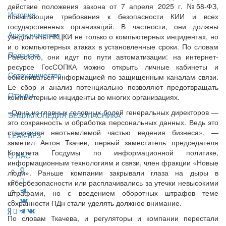
действие положения закона от 7 апреля 2025 г. №58-ФЗ,
История
повышающие требования к безопасности КИИ и всех
государственных организаций. В частности, они должны
Архив номеров
уведомлять НКЦКИ не только о компьютерных инцидентах, но
и о компьютерных атаках в установленные сроки. По словам
Подписка
Раевского, они идут по пути автоматизации: на интернет-
ресурсе ГосСОПКА можно открыть личные кабинеты и
Сотрудничество
обмениваться информацией по защищенным каналам связи.
Ее сбор и анализ потенциально позволяют предотвращать
Отзывы
компьютерные инциденты во многих организациях.
«Одна из главных головных болей генеральных директоров —
ЭНЦИКЛОПЕДИЯ БЕЗОПАСНИКА
это сохранность и обработка персональных данных. Ведь это
становится неотъемлемой частью ведения бизнеса», —
LEAK-БЕЗ
заметил Антон Ткачев, первый заместитель председателя
Комитета Госдумы по информационной политике,
О НАС
информационным технологиям и связи, член фракции «Новые
люди». Раньше компании закрывали глаза на дыры в
кибербезопасности или расплачивались за утечки невысокими
штрафами, но с введением оборотных штрафов теме
сохранности ПДн стали уделять должное внимание.
По словам Ткачева, и регуляторы и компании перестали