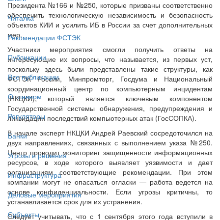
Президента №166 и №250, которые призваны соответственно
обеспечить технологическую независимость и безопасность
Читалка
объектов КИИ и усилить ИБ в России за счет дополнительных
мер.
Рекомендации ФСТЭК
Участники мероприятия смогли получить ответы на
Публикации
интересующие их вопросы, что называется, из первых уст,
поскольку здесь были представлены такие структуры, как
Все публикации
ФСТЭК России, Минпромторг, Госдума и Национальный
координационный центр по компьютерным инцидентам
О главном
(НКЦКИ), который является ключевым компонентом
Государственной системы обнаружения, предупреждения и
Регуляторы
ликвидации последствий компьютерных атак (ГосСОПКА).
В начале эксперт НКЦКИ Андрей Раевский сосредоточился на
Банки
двух направлениях, связанных с выполнением указа №250.
Центр проводит мониторинг защищенности информационных
Угрозы и решения
ресурсов, в ходе которого выявляет уязвимости и дает
организациям соответствующие рекомендации. При этом
Инфраструктура
компании могут не опасаться огласки — работа ведется на
основе конфиденциальности. Если угрозы критичны, то
Деловые мероприятия
устанавливается срок для их устранения.
Субъекты
Следует учитывать, что с 1 сентября этого года вступили в