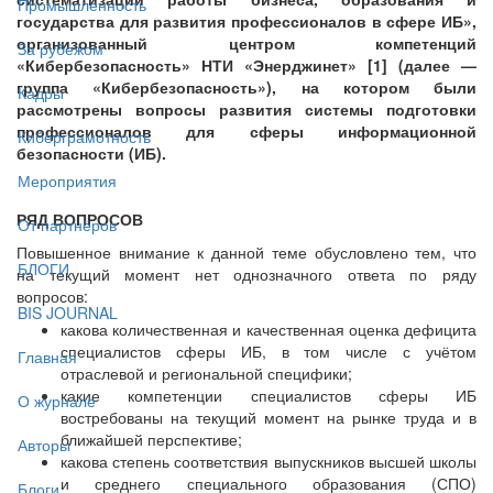
Промышленность
государства для развития профессионалов в сфере ИБ»,
организованный центром компетенций
За рубежом
«Кибербезопасность» НТИ «Энерджинет» [1] (далее —
группа «Кибербезопасность»), на котором были
Кадры
рассмотрены вопросы развития системы подготовки
профессионалов для сферы информационной
Киберграмотность
безопасности (ИБ).
Мероприятия
РЯД ВОПРОСОВ
От партнёров
Повышенное внимание к данной теме обусловлено тем, что
БЛОГИ
на текущий момент нет однозначного ответа по ряду
вопросов:
BIS JOURNAL
какова количественная и качественная оценка дефицита
специалистов сферы ИБ, в том числе с учётом
Главная
отраслевой и региональной специфики;
какие компетенции специалистов сферы ИБ
О журнале
востребованы на текущий момент на рынке труда и в
ближайшей перспективе;
Авторы
какова степень соответствия выпускников высшей школы
и среднего специального образования (СПО)
Блоги