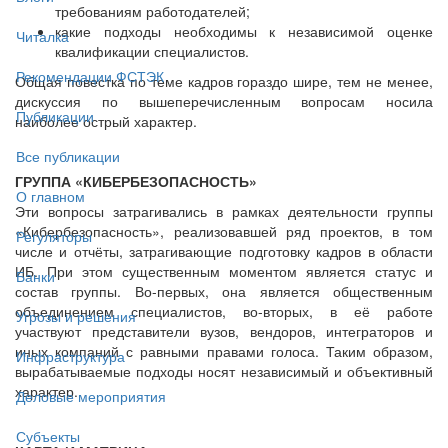
требованиям работодателей;
какие подходы необходимы к независимой оценке
Читалка
квалификации специалистов.
Рекомендации ФСТЭК
Общая повестка по теме кадров гораздо шире, тем не менее,
дискуссия по вышеперечисленным вопросам носила
Публикации
наиболее острый характер.
Все публикации
ГРУППА «КИБЕРБЕЗОПАСНОСТЬ»
О главном
Эти вопросы затрагивались в рамках деятельности группы
«Кибербезопасность», реализовавшей ряд проектов, в том
Регуляторы
числе и отчёты, затрагивающие подготовку кадров в области
ИБ. При этом существенным моментом является статус и
Банки
состав группы. Во-первых, она является общественным
объединением специалистов, во-вторых, в её работе
Угрозы и решения
участвуют представители вузов, вендоров, интеграторов и
иных компаний с равными правами голоса. Таким образом,
Инфраструктура
вырабатываемые подходы носят независимый и объективный
характер.
Деловые мероприятия
Субъекты