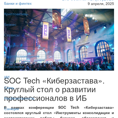
Банки и финтех
9 апреля, 2025
Криптоактивы
Бизнес
Сервисы
Соцсети
Импортозамещение
Технологии
ИИ
SOC Tech «Киберзастава».
Круглый стол о развитии
Связь
профессионалов в ИБ
Нацбезопасность
В рамках конференции SOC Tech «Киберзастава»
Санкции
состоялся круглый стол «Инструменты консолидации и
систематизации работы бизнеса, образования и