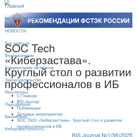
ГЛАВНАЯ
МЕРОПРИЯТИЯ
НОВОСТИ
SOC Tech
Все новости
«Киберзастава».
Безопасникам
Круглый стол о развитии
Комментарии экспертов
профессионалов в ИБ
Законодательство
Регуляторы
Главная
BIS Journal
Персданные
Публикации
Деловые мероприятия
Биометрия
SOC Tech «Киберзастава». Круглый стол о развитии
профессионалов в ИБ
Киберпреступность
BIS Journal №1(56)2025