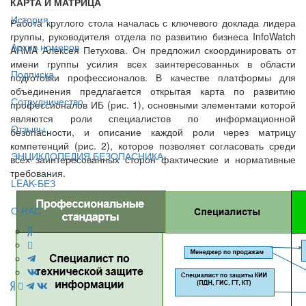
КАРТА И МАТРИЦА
История
Работа круглого стола началась с ключевого доклада лидера
группы, руководителя отдела по развитию бизнеса InfoWatch
Архив номеров
ARMA Алексея Петухова. Он предложил скоординировать от
имени группы усилия всех заинтересованных в области
Подписка
подготовки профессионалов. В качестве платформы для
объединения предлагается открытая карта по развитию
Сотрудничество
профессионалов ИБ (рис. 1), основными элементами которой
являются роли специалистов по информационной
Отзывы
безопасности, и описание каждой роли через матрицу
компетенций (рис. 2), которое позволяет согласовать среди
ЭНЦИКЛОПЕДИЯ БЕЗОПАСНИКА
всех заинтересованных сторон фактические и нормативные
требования.
LEAK-БЕЗ
О НАС