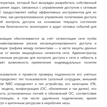
егратора, который был вынужден разработать собственный
ешения задач, связанных с управлением доступом к сетевым
AC предоставляет набор эффективных инструментов для их
ями, как централизованное управление политиками доступа
ий контроль доступа на основании текущего состояния
ртам безопасности; мониторинг и аудит сетевых событий для
изации обеспечивается за счёт сегментации сети путём
нивелирование рисков несанкционированного доступа и
ляции трафика между сегментами — в части защиты данных
ые от менее защищённых сегментов сети. Администратор
личным ресурсам для контроля доступа к сети и гибкость в
аёт возможность применения индивидуальных политик
ьзователя и провести проверку подлинности его учётных
определяет тип пользователя (штатный сотрудник, внешний
zar NAC определяет и тип устройства, его категорию (ПК,
 модель, конфигурацию (ОС, обновления и так далее), его
ость установленных патчей и обновлений ОС, соответствие
, локацию, в том числе удалённое подключение, время
туп к критичным ресурсам в нерабочие часы.