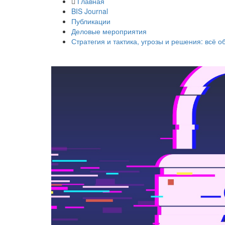
Главная
BIS Journal
Публикации
Деловые мероприятия
Стратегия и тактика, угрозы и решения: всё