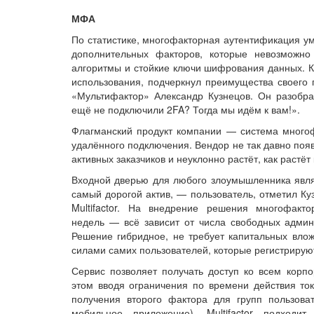
МФА
По статистике, многофакторная аутентификация ум
дополнительных факторов, которые невозможно
алгоритмы и стойкие ключи шифрования данных. К
использования, подчеркнул преимущества своего
«Мультифактор» Александр Кузнецов. Он разобр
ещё не подключили 2FA? Тогда мы идём к вам!».
Флагманский продукт компании — система многоф
удалённого подключения. Вендор не так давно поя
активных заказчиков и неуклонно растёт, как растёт
Входной дверью для любого злоумышленника явля
самый дорогой актив, — пользователь, отметил Ку
Multifactor. На внедрение решения многофакт
недель — всё зависит от числа свободных админи
Решение гибридное, не требует капитальных влож
силами самих пользователей, которые регистрирую
Сервис позволяет получать доступ ко всем корп
этом вводя ограничения по времени действия ток
получения второго фактора для групп пользов
мобильное приложение). Multifactor подход