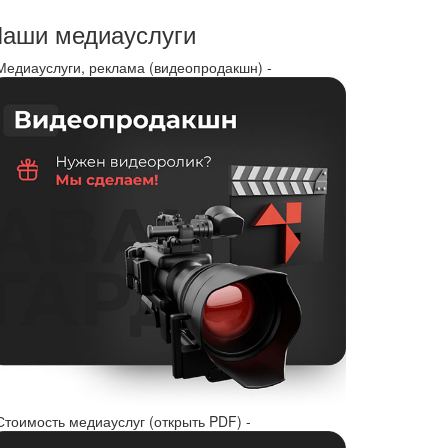
аши медиауслуги
 Медиауслуги, реклама (видеопродакшн) -
Стоимость медиауслуг (открыть PDF) -