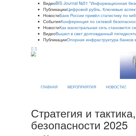
Видео
BIS Journal №51 "Информационная без
Публикации
Цифровой рубль. Ключевые аспек
Новости
Банк России привёл статистику по ки
События
Конференция по сетевой безопаснос
Новости
Как магистральная сеть становится с
Видео
Вышел в свет долгожданный пятидесяты
Публикации
Опорная инфраструктура банков в
ГЛАВНАЯ
МЕРОПРИЯТИЯ
НОВОСТИ
Стратегия и тактика
безопасности 2025