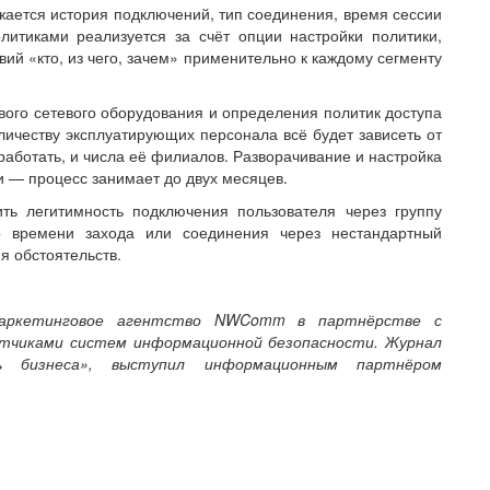
ажается история подключений, тип соединения, время сессии
литиками реализуется за счёт опции настройки политики,
ий «кто, из чего, зачем» применительно к каждому сегменту
ого сетевого оборудования и определения политик доступа
оличеству эксплуатирующих персонала всё будет зависеть от
 работать, и числа её филиалов. Разворачивание и настройка
и — процесс занимает до двух месяцев.
ть легитимность подключения пользователя через группу
о времени захода или соединения через нестандартный
я обстоятельств.
 маркетинговое агентство NWComm в партнёрстве с
отчиками систем информационной безопасности. Журнал
ть бизнеса», выступил информационным партнёром