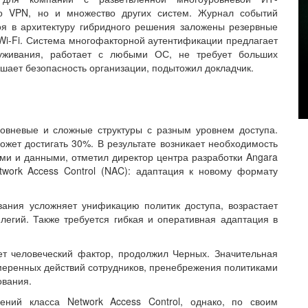
ко VPN, но и множество других систем. Журнал событий
оя в архитектуру гибридного решения заложены резервные
Wi-Fi. Система многофакторной аутентификации предлагает
луживания, работает с любыми ОС, не требует больших
ышает безопасность организации, подытожил докладчик.
овневые и сложные структуры с разным уровнем доступа.
ожет достигать 30%. В результате возникает необходимость
ми и данными, отметил директор центра разработки Angara
twork Access Control (NAC): адаптация к новому формату
вания усложняет унификацию политик доступа, возрастает
легий. Также требуется гибкая и оперативная адаптация в
ет человеческий фактор, продолжил Черных. Значительная
меренных действий сотрудников, пренебрежения политиками
ования.
ний класса Network Access Control, однако, по своим