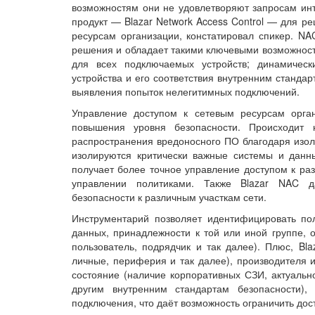
возможностям они не удовлетворяют запросам инт
продукт — Blazar Network Access Control — для р
ресурсам организации, констатировал спикер. N
решения и обладает такими ключевыми возможност
для всех подключаемых устройств; динамическ
устройства и его соответствия внутренним станда
выявления попыток нелегитимных подключений.
Управление доступом к сетевым ресурсам орган
повышения уровня безопасности. Происходит 
распространения вредоносного ПО благодаря изо
изолируются критически важные системы и данн
получает более точное управление доступом к раз
управлении политиками. Также Blazar NAC д
безопасности к различным участкам сети.
Инструментарий позволяет идентифицировать пол
данных, принадлежности к той или иной группе, 
пользователь, подрядчик и так далее). Плюс, Bla
личные, периферия и так далее), производителя и
состояние (наличие корпоративных СЗИ, актуальн
другим внутренним стандартам безопасности)
подключения, что даёт возможность ограничить дос