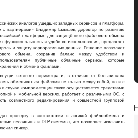
ссийских аналогов ушедших западных сервисов и платформ.
е с партнёрами» Владимир Емышев, директор по развитию
российской платформе для защищённого файлового обмена
ет функциональность и удобство использования, предлагает
троль и защиту корпоративных данных. Решение позволяет
лового обмена, сохранив баланс между удобством и
пользователям публичные облачные сервисы, которые
 хранения и обмена файлами.
внутри сетевого периметра и, в отличие от большинства
ость обмениваться файлами не только между собой, но и с
а в случае компрометации также осуществляется средствами
топной и мобильной версиях, работает с различными ОС, с
ть совместного редактирования и совместной групповой
Н
дят проверку в соответствии с логикой файлообмена и
тевые песочницы и DLP-системы), что позволяет исключить
ключил спикер.