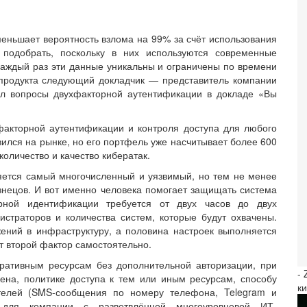
еньшает вероятность взлома на 99% за счёт использования
 подобрать, поскольку в них используются современные
аждый раз эти данные уникальны и ограничены по времени
 продукта следующий докладчик — представитель компании
ал вопросы двухфакторной аутентификации в докладе «Вы
акторной аутентификации и контроля доступа для любого
вился на рынке, но его портфель уже насчитывает более 600
 количество и качество кибератак.
ется самый многочисленный и уязвимый, но тем не менее
знецов. И вот именно человека помогает защищать система
орной идентификации требуется от двух часов до двух
страторов и количества систем, которые будут охвачены.
ений в инфраструктуру, а половина настроек выполняется
т второй фактор самостоятельно.
оративным ресурсам без дополнительной авторизации, при
-
ена, политике доступа к тем или иным ресурсам, способу
к
ателей (SMS-сообщения по номеру телефона, Telegram и
ит для компании с разветвлённой многоуровневой ИТ-