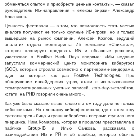
обменяться опытом и приобрести ценные контакты», — сказал
руководитель ИБ-направления «Телеком биржи» Александр
Блезнеков.
Ценность фестиваля — в том, что возможность стать частью
диалога получают не только крупные ИБ-игроки, но и только
вышедшие на рынок компании. Алексей Козлов, ведущий
аналитик отдела мониторинга ИБ компании «Спикател»,
которая планирует продавать ИБ и облачные решения,
участвовал в Positive Hack Days впервые: «Мы недавно
запустили коммерческий центр мониторинга киберугроз
(SOC), который строили совместно с партнерами-вендорами,
один из которых как раз Positive Technologies. Про
обнаружение инсайдерских угроз, атаки с использованием
скомпрометированных учетных записей, zero-day-эксплойтов,
кстати, на PHD говорили очень много».
Как уже было сказано выше, слово в этом году дали не только
«ибэшникам». На площадку киберфестиваля, где в этом году
сделали трек «Лица и грани кибербеза» впервые ступила нога
пиарщика. Ника Комарова, которая в прошлом представляла в
паблике Group-IB и Илью Сачкова, рассказала о
взаимодействии ИБ и PR и об ошибках, которые обычно