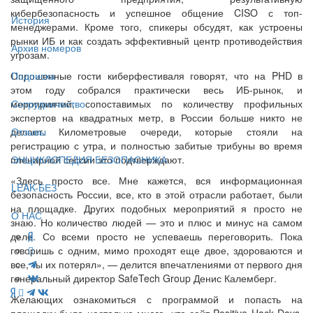
кибербезопасность и успешное общение CISO с топ-
История
менеджерами. Кроме того, спикеры обсудят, как устроены
рынки ИБ и как создать эффективный центр противодействия
Архив номеров
угрозам.
Опрошенные гости киберфестиваля говорят, что на PHD в
Подписка
этом году собрался практически весь ИБ-рынок, и
мероприятий, сопоставимых по количеству профильных
Сотрудничество
экспертов на квадратных метр, в России больше никто не
делает. Километровые очереди, которые стояли на
Отзывы
регистрацию с утра, и полностью забитые трибуны во время
пленарной сессии это подтверждают.
ЭНЦИКЛОПЕДИЯ БЕЗОПАСНИКА
«Здесь просто все. Мне кажется, вся информационная
LEAK-БЕЗ
безопасность России, все, кто в этой отрасли работает, были
на площадке. Других подобных мероприятий я просто не
О НАС
знаю. Но количество людей — это и плюс и минус на самом
деле. Со всеми просто не успеваешь переговорить. Пока
говоришь с одним, мимо проходят еще двое, здороваются и
все, ты их потерял», — делится впечатлениями от первого дня
генеральный директор SafeTech Group Денис Калемберг.
Желающих ознакомиться с программой и попасть на
площадку было настолько много, что сайт Positive Hack Days,