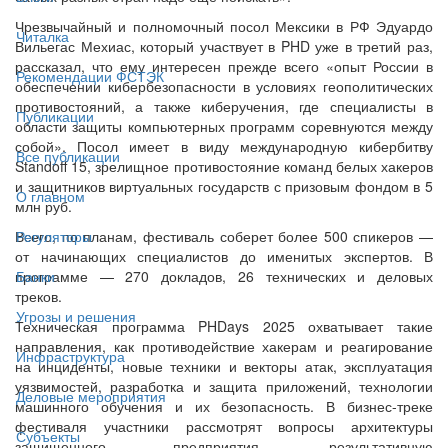
Чрезвычайный и полномочный посол Мексики в РФ Эдуардо
Читалка
Вильегас Мехиас, который участвует в PHD уже в третий раз,
рассказал, что ему интересен прежде всего «опыт России в
Рекомендации ФСТЭК
обеспечении кибербезопасности в условиях геополитических
противостояний, а также киберучения, где специалисты в
Публикации
области защиты компьютерных программ соревнуются между
собой». Посол имеет в виду международную кибербитву
Все публикации
Standoff 15, зрелищное противостояние команд белых хакеров
и защитников виртуальных государств с призовым фондом в 5
О главном
млн руб.
Всего, по планам, фестиваль соберет более 500 спикеров —
Регуляторы
от начинающих специалистов до именитых экспертов. В
программе — 270 докладов, 26 технических и деловых
Банки
треков.
Угрозы и решения
Техническая программа PHDays 2025 охватывает такие
направления, как противодействие хакерам и реагирование
Инфраструктура
на инциденты, новые техники и векторы атак, эксплуатация
уязвимостей, разработка и защита приложений, технологии
Деловые мероприятия
машинного обучения и их безопасность. В бизнес-треке
фестиваля участники рассмотрят вопросы архитектуры
Субъекты
защищенного предприятия, результативную