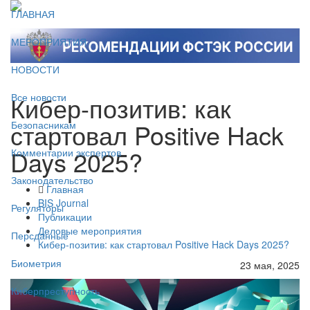
ГЛАВНАЯ
МЕРОПРИЯТИЯ
НОВОСТИ
Кибер-позитив: как
Все новости
стартовал Positive Hack
Безопасникам
Days 2025?
Комментарии экспертов
Законодательство
Главная
BIS Journal
Регуляторы
Публикации
Деловые мероприятия
Персданные
Кибер-позитив: как стартовал Positive Hack Days 2025?
Биометрия
23 мая, 2025
Киберпреступность