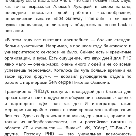
как точно выразился Алексей Лукацкий в своем канале,
последние несколько дней работает «волнообразно»,
периодически выдавая «504 Gateway Time-out». То ли всем
нужна трансляция, то ли хакеры обиделись на слово hack в
названии.
«В этом году все выглядит масштабнее — больше стендов,
больше участников. Например, в прошлом году банковского и
университетского секторов не было. Сейчас есть и кредитные
организации, и вузы. Есть ощущение, что двух дней для PHD
явно мало — очень жарко, очень много людей и не со всеми
успеваешь пересечься. Хотелось бы чуть больше времени на
такой крутой форум», — добавил руководитель отдела по
работе с партнерами Servicepipe Николай Озивский.
Традиционно PHDays выступил площадкой для бизнеса для
презентации своих продуктов и обсуждения возможных сделок
и партнерств. «Для нас как для ИТ-интегратора такие
мероприятия крайне важны с точки зрения масштабирования
бизнеса. Здесь собрались компании-лидеры рынка, причем не
только из кибербезопасности, но и российские гиганты в
области ИТ и финансов — "Яндекс", VK, "Сбер", "Т-Банк" и
другие. Поэтому PHD — это уникальная возможность