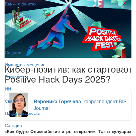
Банки и финтех
Криптоактивы
Бизнес
Сервисы
Соцсети
Импортозамещение
Кибер-позитив: как стартовал
Positive Hack Days 2025?
Технологии
ИИ
Вероника Горячева
, корреспондент BIS
Связь
Journal
Нацбезопасность
Санкции
«Как будто Олимпийские игры открыли». Так в кулуарах