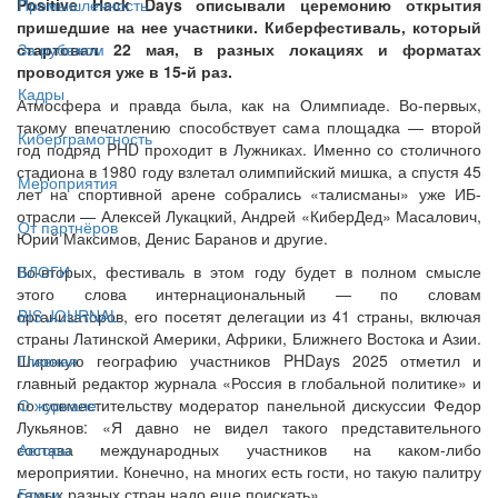
Positive Hack Days описывали церемонию открытия
Промышленность
пришедшие на нее участники. Киберфестиваль, который
стартовал 22 мая, в разных локациях и форматах
За рубежом
проводится уже в 15-й раз.
Кадры
Атмосфера и правда была, как на Олимпиаде. Во-первых,
такому впечатлению способствует сама площадка — второй
Киберграмотность
год подряд PHD проходит в Лужниках. Именно со столичного
стадиона в 1980 году взлетал олимпийский мишка, а спустя 45
Мероприятия
лет на спортивной арене собрались «талисманы» уже ИБ-
отрасли — Алексей Лукацкий, Андрей «КиберДед» Масалович,
От партнёров
Юрий Максимов, Денис Баранов и другие.
Во-вторых, фестиваль в этом году будет в полном смысле
БЛОГИ
этого слова интернациональный — по словам
организаторов, его посетят делегации из 41 страны, включая
BIS JOURNAL
страны Латинской Америки, Африки, Ближнего Востока и Азии.
Широкую географию участников PHDays 2025 отметил и
Главная
главный редактор журнала «Россия в глобальной политике» и
по совместительству модератор панельной дискуссии Федор
О журнале
Лукьянов: «Я давно не видел такого представительного
состава международных участников на каком-либо
Авторы
мероприятии. Конечно, на многих есть гости, но такую палитру
самых разных стран надо еще поискать».
Блоги