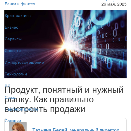
Банки и финтех
26 мая, 2025
Криптоактивы
Бизнес
Сервисы
Соцсети
Импортозамещение
Технологии
ИИ
Продукт, понятный и нужный
рынку. Как правильно
Связь
выстроить продажи
Нацбезопасность
Санкции
Татьяна Белей
, генеральный директор