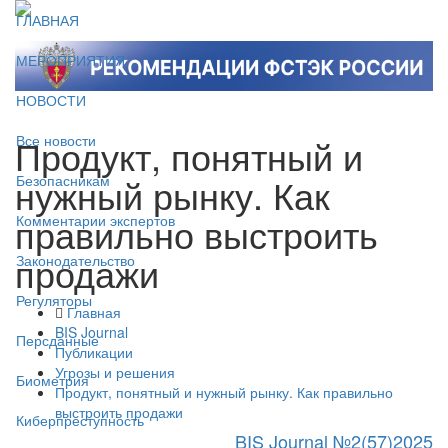
ГЛАВНАЯ
МЕРОПРИЯТИЯ
НОВОСТИ
Продукт, понятный и
Все новости
нужный рынку. Как
Безопасникам
правильно выстроить
Комментарии экспертов
продажи
Законодательство
Регуляторы
Главная
BIS Journal
Персданные
Публикации
Угрозы и решения
Биометрия
Продукт, понятный и нужный рынку. Как правильно
выстроить продажи
Киберпреступность
BIS Journal №2(57)2025