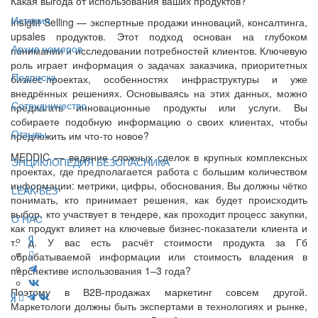
Какая выгода от использования ваших продуктов?
История
Insight Selling — экспертные продажи инноваций, консалтинга,
upsales продуктов. Этот подход основан на глубоком
Архив номеров
понимании и исследовании потребностей клиентов. Ключевую
роль играет информация о задачах заказчика, приоритетных
Подписка
бизнес-проектах, особенностях инфраструктуры и уже
внедрённых решениях. Основываясь на этих данных, можно
Сотрудничество
предлагать инновационные продукты или услуги. Вы
собираете подобную информацию о своих клиентах, чтобы
Отзывы
предложить им что-то новое?
MEDDIC — ведение сложных сделок в крупных комплексных
ЭНЦИКЛОПЕДИЯ БЕЗОПАСНИКА
проектах, где предполагается работа с большим количеством
информации: метрики, цифры, обоснования. Вы должны чётко
LEAK-БЕЗ
понимать, кто принимает решения, как будет происходить
выбор, кто участвует в тендере, как проходит процесс закупки,
О НАС
как продукт влияет на ключевые бизнес-показатели клиента и
т. д. У вас есть расчёт стоимости продукта за Гб
обрабатываемой информации или стоимость владения в
перспективе использования 1–3 года?
Поэтому в В2В-продажах маркетинг совсем другой.
Маркетологи должны быть экспертами в технологиях и рынке,