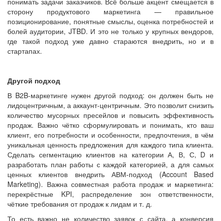
понимать задачи заказчиков. Всё больше акцент смещается в
сторону продуктового маркетинга — правильное
позиционирование, понятные смыслы, оценка потребностей и
болей аудитории, JTBD. И это не только у крупных вендоров,
где такой подход уже давно стараются внедрить, но и в
стартапах.
Другой подход
В B2B-маркетинге нужен другой подход: он должен быть не
лидоцентричным, а аккаунт-центричным. Это позволит снизить
количество мусорных пресейлов и повысить эффективность
продаж. Важно чётко сформулировать и понимать, кто ваш
клиент, его потребности и особенности, предпочтения, в чём
уникальная ценность предложения для каждого типа клиента.
Сделать сегментацию клиентов на категории А, В, С, D и
разработать план работы с каждой категорией, а для самых
ценных клиентов внедрить АВМ-подход (Account Based
Marketing). Важна совместная работа продаж и маркетинга:
перекрёстные KPI, распределение зон ответственности,
чёткие требования от продаж к лидам и т. д.
То есть важно не количество заявок с сайта, а конверсия