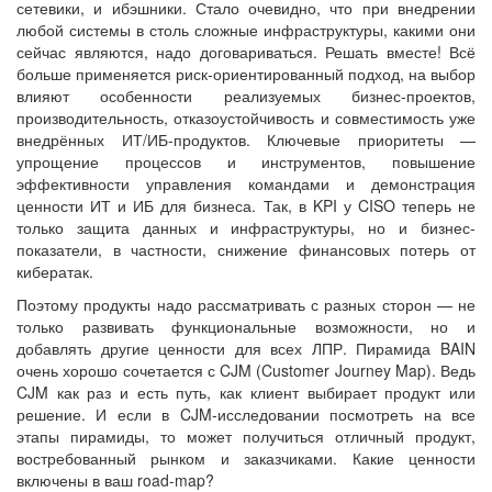
сетевики, и ибэшники. Стало очевидно, что при внедрении
любой системы в столь сложные инфраструктуры, какими они
сейчас являются, надо договариваться. Решать вместе! Всё
больше применяется риск-ориентированный подход, на выбор
влияют особенности реализуемых бизнес-проектов,
производительность, отказоустойчивость и совместимость уже
внедрённых ИТ/ИБ-продуктов. Ключевые приоритеты —
упрощение процессов и инструментов, повышение
эффективности управления командами и демонстрация
ценности ИТ и ИБ для бизнеса. Так, в KPI у CISO теперь не
только защита данных и инфраструктуры, но и бизнес-
показатели, в частности, снижение финансовых потерь от
кибератак.
Поэтому продукты надо рассматривать с разных сторон — не
только развивать функциональные возможности, но и
добавлять другие ценности для всех ЛПР. Пирамида BAIN
очень хорошо сочетается с CJM (Customer Journey Map). Ведь
CJM как раз и есть путь, как клиент выбирает продукт или
решение. И если в CJM-исследовании посмотреть на все
этапы пирамиды, то может получиться отличный продукт,
востребованный рынком и заказчиками. Какие ценности
включены в ваш road-map?