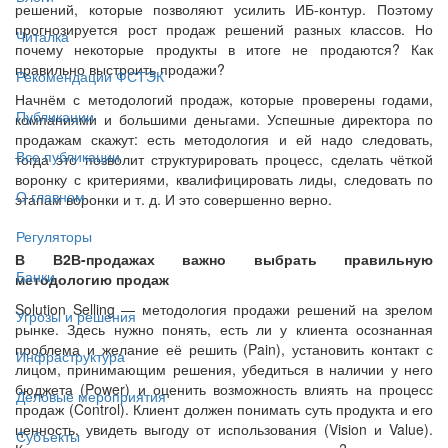
решений, которые позволяют усилить ИБ-контур. Поэтому
прогнозируется рост продаж решений разных классов. Но
Читалка
почему некоторые продукты в итоге не продаются? Как
правильно выстроить продажи?
Рекомендации ФСТЭК
Начнём с методологий продаж, которые проверены годами,
Публикации
компаниями и большими деньгами. Успешные директора по
продажам скажут: есть методология и ей надо следовать,
Все публикации
тогда это позволит структурировать процесс, сделать чёткой
воронку с критериями, квалифицировать лиды, следовать по
О главном
этапам воронки и т. д. И это совершенно верно.
Регуляторы
В В2В-продажах важно выбрать правильную
Банки
методологию продаж
Solution Selling — методология продажи решений на зрелом
Угрозы и решения
рынке. Здесь нужно понять, есть ли у клиента осознанная
проблема и желание её решить (Pain), установить контакт с
Инфраструктура
лицом, принимающим решения, убедиться в наличии у него
бюджета (Power) и оценить возможность влиять на процесс
Деловые мероприятия
продаж (Control). Клиент должен понимать суть продукта и его
ценность, увидеть выгоду от использования (Vision и Value).
Субъекты