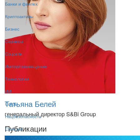
Банки и финтех
Криптоактивы
Бизнес
Сервисы
Соцсети
Импортозамещение
Технологии
ИИ
Татьяна Белей
Связь
генеральный директор S&Bi Group
Нацбезопасность
Публикации
Санкции