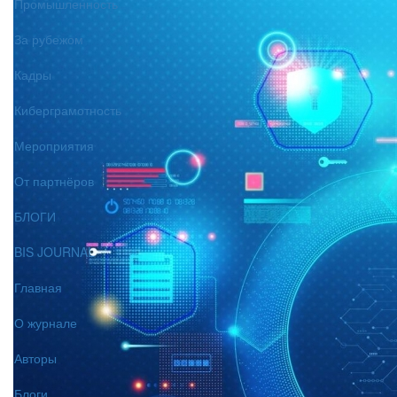
Промышленность
За рубежом
Кадры
Киберграмотность
Мероприятия
От партнёров
БЛОГИ
BIS JOURNAL
Главная
О журнале
Авторы
Блоги