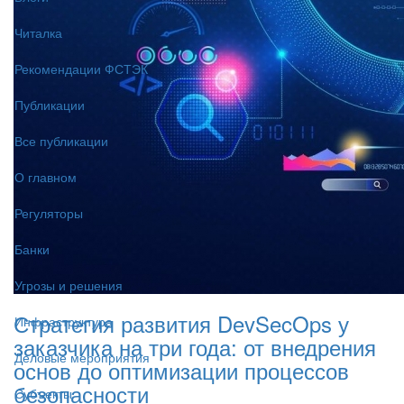
Читалка
Рекомендации ФСТЭК
Публикации
Все публикации
О главном
Регуляторы
Банки
Угрозы и решения
Стратегия развития DevSecOps у
Инфраструктура
заказчика на три года: от внедрения
Деловые мероприятия
основ до оптимизации процессов
безопасности
Субъекты