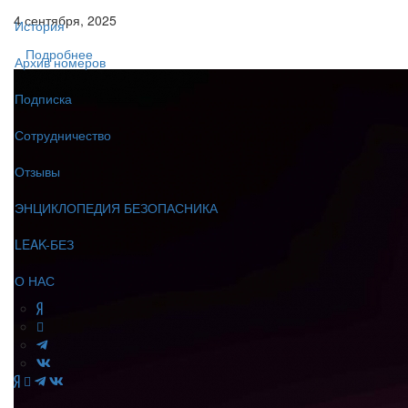
4 сентября, 2025
История
Подробнее
Архив номеров
Подписка
Сотрудничество
Отзывы
ЭНЦИКЛОПЕДИЯ БЕЗОПАСНИКА
LEAK-БЕЗ
О НАС