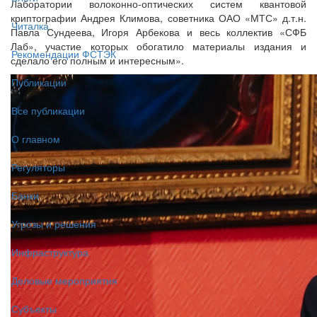
Лаборатории волоконно-оптических систем квантовой
криптографии Андрея Климова, советника ОАО «МТС» д.т.н.
Читалка
Павла Сундеева, Игоря Арбекова и весь коллектив «СФБ
Лаб», участие которых обогатило материалы издания и
Рекомендации ФСТЭК
сделало его полным и интересным».
Публикации
Все публикации
О главном
Регуляторы
Банки
Угрозы и решения
Инфраструктура
Деловые мероприятия
Субъекты