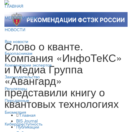
ГЛАВНАЯ
МЕРОПРИЯТИЯ
НОВОСТИ
Слово о кванте.
Все новости
Компания «ИнфоТеКС»
Безопасникам
и Медиа Группа
Комментарии экспертов
«Авангард»
Законодательство
представили книгу о
Регуляторы
квантовых технологиях
Персданные
Биометрия
Главная
BIS Journal
Киберпреступность
Публикации