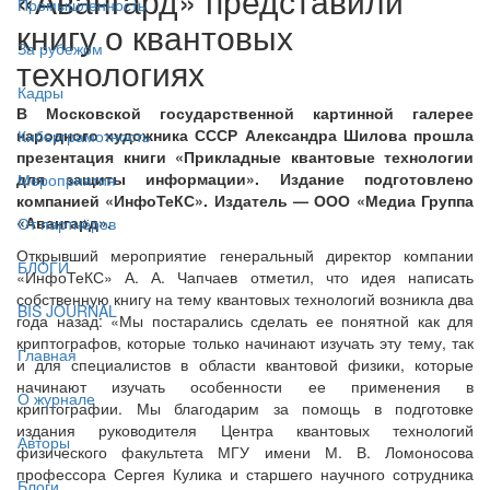
«Авангард» представили
Промышленность
книгу о квантовых
За рубежом
технологиях
Кадры
В Московской государственной картинной галерее
народного художника СССР Александра Шилова прошла
Киберграмотность
презентация книги «Прикладные квантовые технологии
для защиты информации». Издание подготовлено
Мероприятия
компанией «ИнфоТеКС». Издатель — ООО «Медиа Группа
«Авангард».
От партнёров
Открывший мероприятие генеральный директор компании
БЛОГИ
«ИнфоТеКС» А. А. Чапчаев отметил, что идея написать
собственную книгу на тему квантовых технологий возникла два
BIS JOURNAL
года назад: «Мы постарались сделать ее понятной как для
криптографов, которые только начинают изучать эту тему, так
Главная
и для специалистов в области квантовой физики, которые
начинают изучать особенности ее применения в
О журнале
криптографии. Мы благодарим за помощь в подготовке
издания руководителя Центра квантовых технологий
Авторы
физического факультета МГУ имени М. В. Ломоносова
профессора Сергея Кулика и старшего научного сотрудника
Блоги