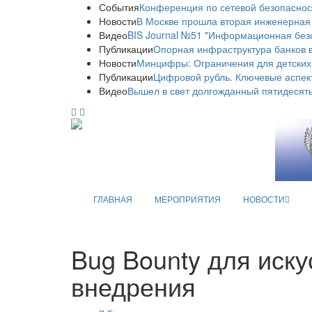
События
Конференция по сетевой безопаснос
Новости
В Москве прошла вторая инженерная
Видео
BIS Journal №51 "Информационная без
Публикации
Опорная инфраструктура банков в
Новости
Минцифры: Ограничения для детских
Публикации
Цифровой рубль. Ключевые аспек
Видео
Вышел в свет долгожданный пятидесяты
ГЛАВНАЯ
МЕРОПРИЯТИЯ
НОВОСТИ
Bug Bounty для иску
внедрения