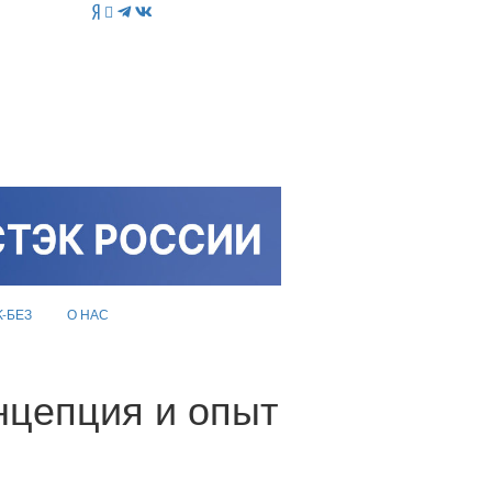
K-БЕЗ
О НАС
онцепция и опыт