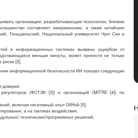
ыявить организации, разрабатывающие технологии, близкие
ольшинство составляют американские, а также китайские
кий, Тяньцзиньский, Национальный университет Чунг Син и
остей в информационных системах вызваны ущербом от
родолжающаяся меньше минуты, может принести не только
 риски [2].
ечения информационной безопасности ИИ показал следующие
 доверия.
регуляторов (ФСТЭК [3]) и организаций (MITRE [4]) по
ений, включая негативный опыт GitHub [5].
Н
ирования, а на тактиках воздействия.
дульных) технических/программных решений.