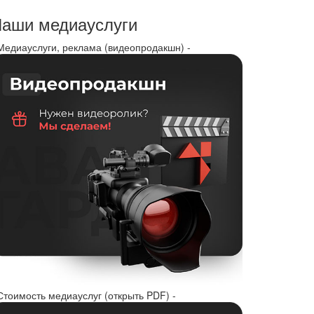
аши медиауслуги
 Медиауслуги, реклама (видеопродакшн) -
Стоимость медиауслуг (открыть PDF) -