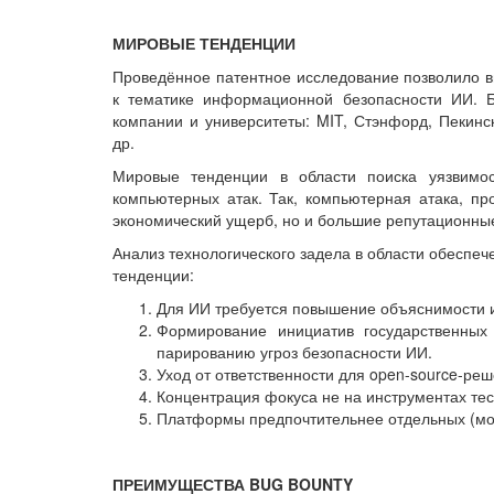
МИРОВЫЕ ТЕНДЕНЦИИ
Проведённое патентное исследование позволило в
к тематике информационной безопасности ИИ. Б
компании и университеты: MIT, Стэнфорд, Пекинс
др.
Мировые тенденции в области поиска уязвим
компьютерных атак. Так, компьютерная атака, п
экономический ущерб, но и большие репутационные
Анализ технологического задела в области обесп
тенденции:
Для ИИ требуется повышение объяснимости и
Формирование инициатив государственных 
парированию угроз безопасности ИИ.
Уход от ответственности для open-source-реш
Концентрация фокуса не на инструментах тест
Платформы предпочтительнее отдельных (мо
ПРЕИМУЩЕСТВА BUG BOUNTY