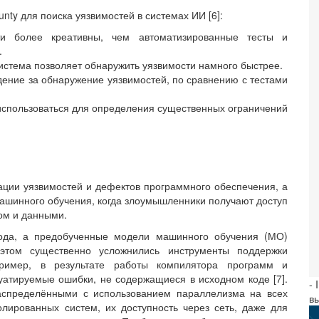
ty для поиска уязвимостей в системах ИИ [6]:
ти более креативны, чем автоматизированные тесты и
.
система позволяет обнаружить уязвимости намного быстрее.
ение за обнаружение уязвимостей, по сравнению с тестами
использоваться для определения существенных ограничений
ации уязвимостей и дефектов программного обеспечения, а
ашинного обучения, когда злоумышленники получают доступ
м и данными.
кода, а предобученные модели машинного обучения (МО)
этом существенно усложнились инструменты поддержки
ример, в результате работы компилятора программ и
уатируемые ошибки, не содержащиеся в исходном коде [7].
- 
спределёнными с использованием параллелизма на всех
в
золированных систем, их доступность через сеть, даже для