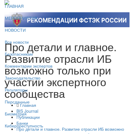
ГЛАВНАЯ
МЕРОПРИЯТИЯ
НОВОСТИ
Про детали и главное.
Все новости
Развитие отрасли ИБ
Безопасникам
возможно только при
Комментарии экспертов
участии экспертного
Законодательство
сообщества
Регуляторы
Персданные
Главная
BIS Journal
Биометрия
Публикации
Банки
Киберпреступность
Про детали и главное. Развитие отрасли ИБ возможно