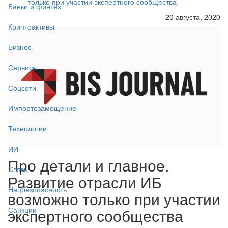
только при участии экспертного сообщества
Банки и финтех
20 августа, 2020
Криптоактивы
Бизнес
Сервисы
Соцсети
Импортозамещение
Технологии
ИИ
Про детали и главное.
Связь
Развитие отрасли ИБ
Нацбезопасность
возможно только при участии
экспертного сообщества
Санкции