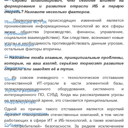
формирование и развитие отрасли ИБ в первую
Читалка
очередь? Назовите несколько факторов.
— Первопричиной происходящих изменений является
Рекомендации ФСТЭК
проникновение информационных технологий во все сферы
жизни общества (производство, финансы, управление,
Публикации
социальное взаимодействие). Как следствие, возникают новые
угрозы и необходимость противодействовать данным угрозам,
Все публикации
остальные факторы вторичны.
О главном
— Назовите тогда главные, принципиальные проблемы,
которые, на ваш взгляд, серьёзно тормозят развитие
Регуляторы
отрасли или заводят её в тупик.
— Из совсем очевидного – технологическое отставание
Банки
отечественной ИТ-отрасли в части элементной базы,
телекоммуникационного оборудования, системного и
Угрозы и решения
интеграционного ПО, СУБД. Когда мы рассматриваем угрозы
на международной арене, это становится принципиальным.
Инфраструктура
Одной из причин такого отставания является короткий
Деловые мероприятия
горизонт планирования отечественных компаний, в том числе
работающих в сфере ИТ и ИБ-технологий, а также компаний
Субъекты
— «потребителей» безопасности. За редким исключением