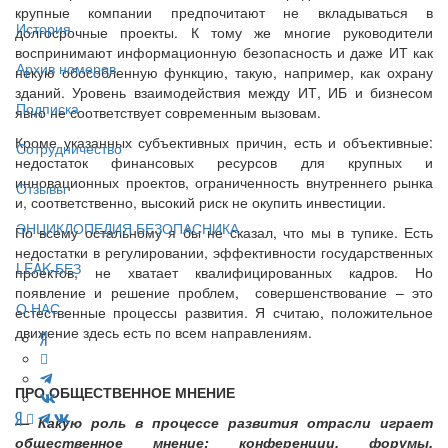
крупные компании предпочитают не вкладываться в
История
долгосрочные проекты. К тому же многие руководители
воспринимают информационную безопасность и даже ИТ как
Архив номеров
некую обособленную функцию, такую, например, как охрану
зданий. Уровень взаимодействия между ИТ, ИБ и бизнесом
Подписка
явно не соответствует современным вызовам.
Кроме указанных субъективных причин, есть и объективные:
Сотрудничество
недостаток финансовых ресурсов для крупных и
инновационных проектов, ограниченность внутреннего рынка
Отзывы
и, соответственно, высокий риск не окупить инвестиции.
ЭНЦИКЛОПЕДИЯ БЕЗОПАСНИКА
По всему остальному я бы не сказал, что мы в тупике. Есть
недостатки в регулировании, эффективности государственных
LEAK-БЕЗ
проектов, не хватает квалифицированных кадров. Но
появление и решение проблем, совершенствование – это
О НАС
естественные процессы развития. Я считаю, положительное
движение здесь есть по всем направлениям.
ПРО ОБЩЕСТВЕННОЕ МНЕНИЕ
— Какую роль в процессе развития отрасли играет
общественное мнение: конференции, форумы,