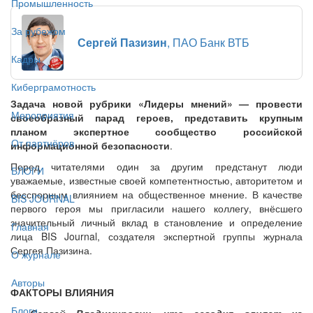
Промышленность
За рубежом
Сергей Пазизин
, ПАО Банк ВТБ
Кадры
Киберграмотность
Задача новой рубрики «Лидеры мнений» — провести
Мероприятия
своеобразный парад героев, представить крупным
планом экспертное сообщество российской
От партнёров
информационной безопасности
.
Перед читателями один за другим предстанут люди
БЛОГИ
уважаемые, известные своей компетентностью, авторитетом и
бесспорным влиянием на общественное мнение. В качестве
BIS JOURNAL
первого героя мы пригласили нашего коллегу, внёсшего
значительный личный вклад в становление и определение
Главная
лица BIS Journal, создателя экспертной группы журнала
Сергея Пазизина.
О журнале
Авторы
ФАКТОРЫ ВЛИЯНИЯ
Блоги
— Сергей Владимирович, что сегодня влияет на